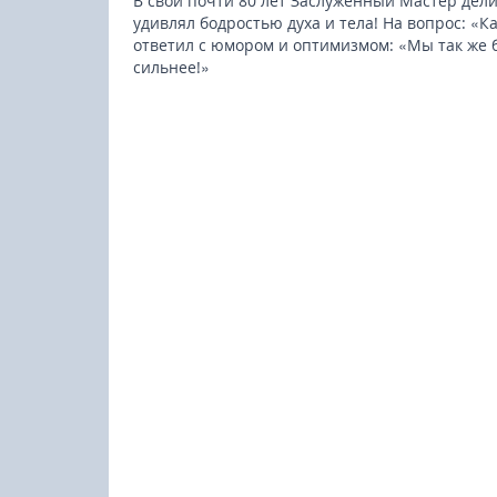
В свои почти 80 лет Заслуженный Мастер делил
удивлял бодростью духа и тела! На вопрос: «К
ответил с юмором и оптимизмом: «Мы так же б
сильнее!»