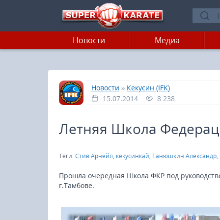
Новости
Медиа
»
»
Главная
Новости
Кекусин (IFK)
15.07.2014
8 238
Летняя Школа Федерац
Теги:
Стив Арнейл
,
кекусинкай
,
Танюшкин Александр
,
Прошла очередная Школа ФКР под руководство
г.Тамбове.