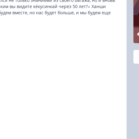
ся не только знаниями из своего багажа, но и вновь
аким вы видите кёкусинкай через 50 лет?» Ханши
удем вместе, но нас будет больше, и мы будем еще