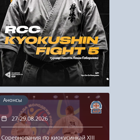
Напомнить пароль
Регистрация
Анонсы
27-29.08.2026
20
Соревнования по киокусинкай XIII
Кубок