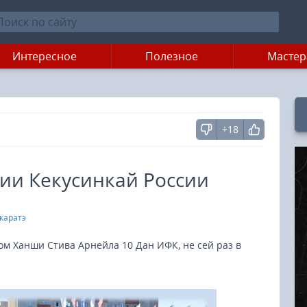
Интересное
Полезное
Мастер
+18
ии Кекусинкай России
каратэ
м Ханши Стива Арнейла 10 Дан ИФК, не сей раз в