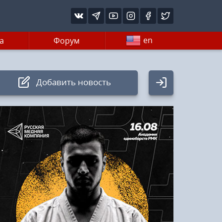
en
а
Форум
Добавить новость
Авторизация
Логин:
Пароль
Войти