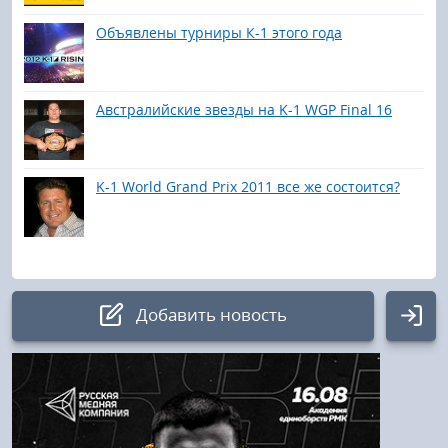
Объявлены турниры К-1 этого года
Австралийские звезды на K-1 WGP Final 16
K-1 World Grand Prix 2011 все же состоится?
Добавить новость
Авторизация
Логин: