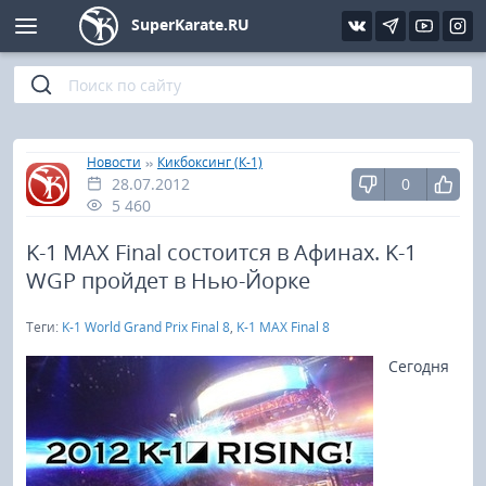
SuperKarate.RU
Киокушинкай
Фото
Интервью
Уроки каратэ
Кёкусин (IFK)
Видео
Статьи
Файлы
»
»
Главная
Новости
Кикбоксинг (К-1)
28.07.2012
0
Шинкиокушинкай
Библиотека
5 460
Кекусин-кан
K-1 MAX Final состоится в Афинах. K-1
WGP пройдет в Нью-Йорке
Кикбоксинг и K-1
Теги:
K-1 World Grand Prix Final 8
,
K-1 MAX Final 8
Бокс
Сегодня
UFC и MMA
Муай тай