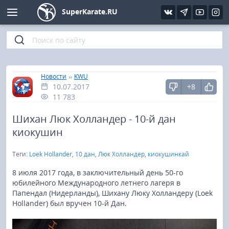
SuperKarate.RU
Киокушинкай
Фото
Интервью
Уроки каратэ
Кёкусин (IFK)
Видео
Статьи
Файлы
»
»
Главная
Новости
KWU
10.07.2017
+8
Шинкиокушинкай
Библиотека
11 783
Кекусин-кан
Шихан Люк Холландер - 10-й дан
киокушин
Кикбоксинг и K-1
Теги:
Loek Hollander
,
10 дан
,
Люк Холландер
,
киокушинкай
Бокс
8 июля 2017 года, в заключительный день 50-го
юбилейного Международного летнего лагеря в
Папендал (Нидерланды), Шихану Люку Холландеру (Loek
UFC и MMA
Hollander) был вручен 10-й Дан.
Муай тай