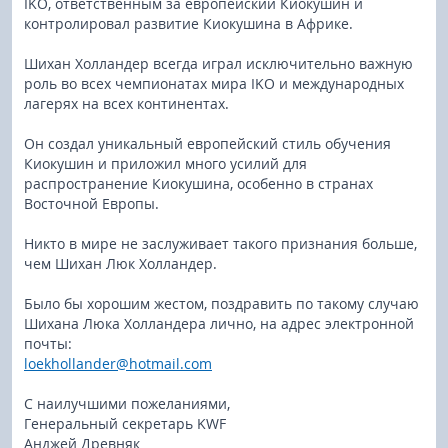
IKO, ответственным за европейский Киокушин и
контролировал развитие Киокушина в Африке.
Шихан Холландер всегда играл исключительно важную
роль во всех чемпионатах мира IKO и международных
лагерях на всех континентах.
Он создал уникальный европейский стиль обучения
Киокушин и приложил много усилий для
распространение Киокушина, особенно в странах
Восточной Европы.
Никто в мире не заслуживает такого признания больше,
чем Шихан Люк Холландер.
Было бы хорошим жестом, поздравить по такому случаю
Шихана Люка Холландера лично, на адрес электронной
почты:
loekhollander@hotmail.com
С наилучшими пожеланиями,
Генеральный секретарь KWF
Анджей Древняк