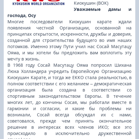
Киокушин (ВОК)
Уважаемые дамы и
господа, Осу
Многие последователи Киокушин карате ждали
появления честной Организации, основанной на
принципах открытости, искренности, дружбы и доверия,
созданной для строительства будущего во имя наших
потомков. Именно этому Пути учил нас Сосай Масутацу
Ояма, и мы хотели бы предложить вам воплотить эту
мечту в жизнь.
В 1968 году Сосай Масутацу Ояма попросил Шихана
Люка Холландера учредить Европейскую Организацию
Киокушин Карате, и тогда же ЕККО стала реальностью, в
полном соответствии с его желанием – демократическая
организация была создана в соответствии со
спортивным законодательством Европы. В течение
многих лет, до кончины Сосая, мы работали вместе в
гармонии и согласии, и какие бы проблемы ни
возникали, Сосай всегда обсуждал их с нами,
советовался, прежде чем принять окончательное
решение в интересах всех членов ИКО; все это
происходило в исключительно дружественной