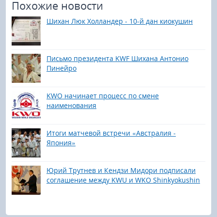
Похожие новости
Шихан Люк Холландер - 10-й дан киокушин
Письмо президента KWF Шихана Антонио
Пинейро
KWO начинает процесс по смене
наименования
Итоги матчевой встречи «Австралия -
Япония»
Юрий Трутнев и Кендзи Мидори подписали
соглашение между KWU и WKO Shinkyokushin