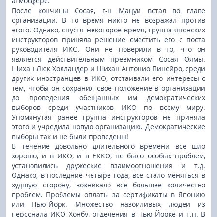
атмосфере.
После кончины Сосая, г-н Мацуи встал во главе
организации. В то время никто не возражал против
этого. Однако, спустя некоторое время, группа японских
инструкторов приняла решение сместить его с поста
руководителя ИКО. Они не поверили в то, что он
является действительным преемником Сосая Оямы.
Шихан Люк Холландер и Шихан Антонио Пинейро, среди
других иностранцев в ИКО, отстаивали его интересы с
тем, чтобы он сохранил свое положение в организации
до проведения обещанных им демократических
выборов среди участников ИКО по всему миру.
Упомянутая ранее группа инструкторов не приняла
этого и учредила новую организацию. Демократические
выборы так и не были проведены!
В течение довольно длительного времени все шло
хорошо, и в ИКО, и в ЕККО, не было особых проблем,
установились дружеские взаимоотношения и т.д.
Однако, в последние четыре года, все стало меняться в
худшую сторону, возникало все большее количество
проблем. Проблемы оплаты за сертификаты в Японию
или Нью-Йорк. Множество назойливых людей из
персонала ИКО Хонбу, отделения в Нью-Йорке и т.п. В