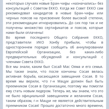
некоторых случаях новые Бран-чифы «назначались» без
консультаций с Советом ЕККО. Когда же Совет ЕККО сам
рекомендовал кандидатов в новые Бран-чифы или
черных поясов на присвоение более высокой степени,
эти рекомендации игнорировались. До сих пор так и не
получены множество сертификатов и поясов, которые
нами были оплачены!
Во время последнего Общего Собрания ЕККО,
представители ИКО Хонбу прибыли, чтобы в
одностороннем порядке сообщить об аннулировании
Европейской Организации, без каких-либо
предварительных обсуждений и консультаций с
членами Совета ЕККО.
Все мы знали, каким был Сосай Мас Ояма и его семья.
Мы также знали, что после кончины Сосая велась
активная борьба, касающаяся завещания Сосая. В то
время мы верили, что г-н Мацуи должен был быть
преемником Сосая в Организации, поэтому мы помогли
ему стать новым лидером. Теперь же, мы знаем, что это
не было официальной завещанием и желанием Сосая,
таким образом, г-н Мацуи не является действительным
преемником Сосая! Прошло достаточно много времени,