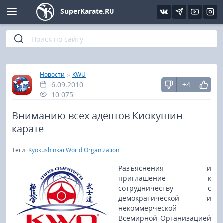
SuperKarate.RU
Киокушинкай
Фото
Интервью
Уроки каратэ
Кёкусин (IFK)
Видео
Статьи
Файлы
»
»
Главная
Новости
KWU
6.09.2010
+4
Шинкиокушинкай
Библиотека
10 075
Кекусин-кан
Вниманию всех адептов Киокушин
карате
Кикбоксинг и K-1
Теги:
Kyokushinkai World Organization
Бокс
Разъяснения и
приглашение к
сотрудничеству с
UFC и MMA
демократической и
некоммерческой
Муай тай
Всемирной Организацией