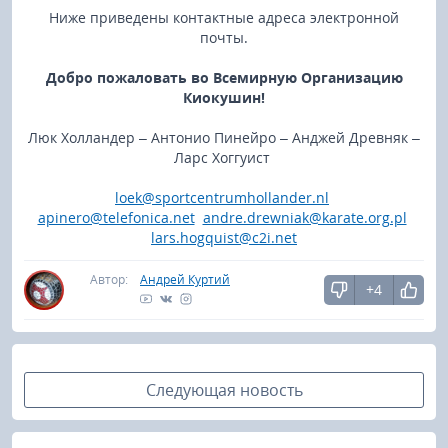
Ниже приведены контактные адреса электронной
почты.
Добро пожаловать во Всемирную Организацию
Киокушин!
Люк Холландер – Антонио Пинейро – Анджей Древняк –
Ларс Хоггуист
loek@sportcentrumhollander.nl
apinero@telefonica.net
andre.drewniak@karate.org.pl
lars.hogquist@c2i.net
Автор:
Андрей Куртий
+4
Следующая новость