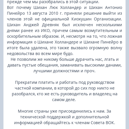
прежде чем мы разобрались в этой ситуации.
Вот почему Шихан Люк Холландер и Шихан Антонио
Пинейро 13 августа 2010 г. приняли решение выйти из
членов этой не официальной Киокушин Организации.
Шихан Анджей Древняк был исключен несколькими
днями ранее из ИКО, причем самым возмутительным и
оскорбительным образом. И, несмотря на то, что ложная
информация о Шихане Холландере и Шихане Пинейро в
итоге была удалена, это также вызвало огромную волну
недовольства во всем мире будо.
Не позволим же никому больше дурачить нас, лгать и
давать пустые обещания, заманивать высокими данами,
лучшими должностями и проч.
Прекратим платить и работать под руководством
частной компании, в которой до сих пор никто не
разобрался, кто же есть руководитель и владелец на
самом деле.
Многие страны уже присоединились к нам. За
технической поддержкой и дополнительной
информацией обращайтесь к членам Совета ВОК.