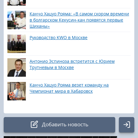
Канчо Хацуо Рояма: «В самом скором времени
в болгарском Кекусин-кан появятся первые
Шиханы»
Руководство KWO в Москве
Антонио Эспиноза встретится с Юрием
Трутневым в Москве
Канчо Хацуо Рояма везет команду на
Чемпионат мира в Хабаровск
Добавить новость