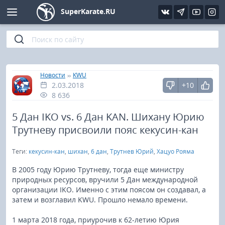
SuperKarate.RU
Киокушинкай
Фото
Интервью
Уроки каратэ
Кёкусин (IFK)
Видео
Статьи
Файлы
»
»
Главная
Новости
KWU
2.03.2018
+10
Шинкиокушинкай
Библиотека
8 636
Кекусин-кан
5 Дан IKO vs. 6 Дан KAN. Шихану Юрию
Трутневу присвоили пояс кекусин-кан
Кикбоксинг и K-1
Теги:
кекусин-кан
,
шихан
,
6 дан
,
Трутнев Юрий
,
Хацуо Рояма
Бокс
В 2005 году Юрию Трутневу, тогда еще министру
природных ресурсов, вручили 5 Дан международной
организации IKO. Именно с этим поясом он создавал, а
UFC и MMA
затем и возглавил KWU. Прошло немало времени.
Муай тай
1 марта 2018 года, приурочив к 62-летию Юрия