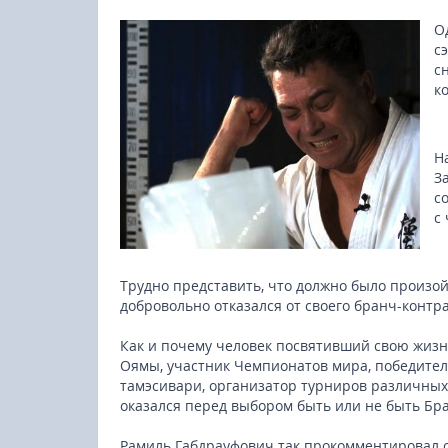
О
с
с
к
Н
З
с
с
Трудно представить, что должно было произо
добровольно отказался от своего бранч-контра
Как и почему человек посвятивший свою жиз
Оямы, участник Чемпионатов мира, победител
23-25.10.2026
тамэсивари, организатор турниров различных
оказался перед выбором быть или не быть Бр
Spanish Autumn Camp 2026
Рамиль Габдрауфович так прокомментировал 