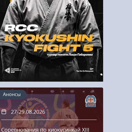
Напомнить пароль
Регистрация
Анонсы
27-29.08.2026
20
Соревнования по киокусинкай XIII
Кубок