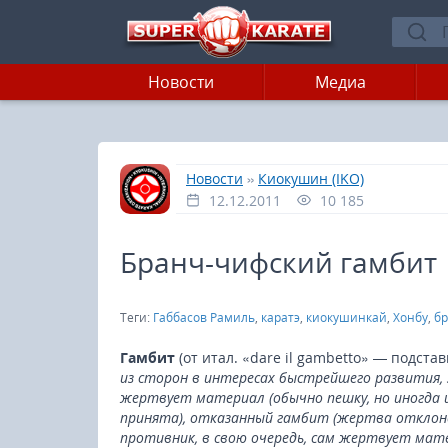
Новости
Медиа
»
»
Главная
Новости
Киокушин (IKO)
12.12.2011
10 185
Бранч-чифский гамбит
Теги:
Габбасов Рамиль
,
каратэ
,
киокушинкай
,
Хонбу
,
б
Гамбит
(от итал. «dare il gambetto» — подста
из сторон в интересах быстрейшего развития,
жертвует материал (обычно пешку, но иногда 
принята), отказанный гамбит (жертва отклон
противник, в свою очередь, сам жертвует мате