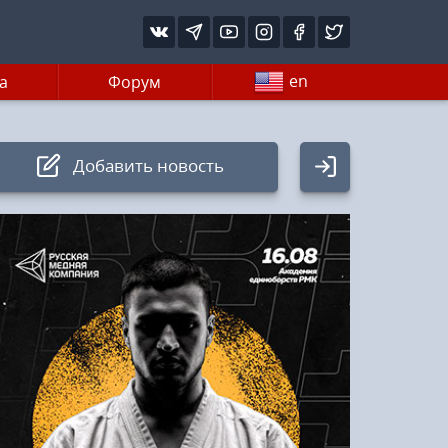
en
а
Форум
Добавить новость
Авторизация
Логин:
Пароль
Войти