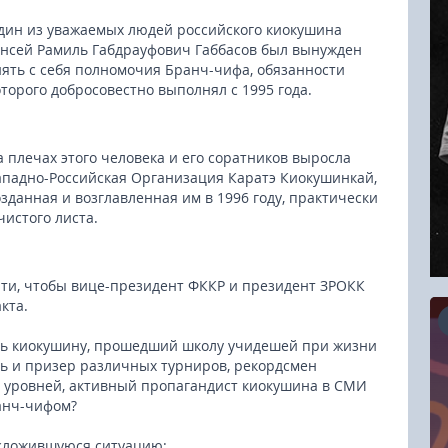
дин из уважаемых людей российского киокушина
энсей Рамиль Габдрауфович Габбасов был вынужден
нять с себя полномочия Бранч-чифа, обязанности
оторого добросовестно выполнял с 1995 года.
а плечах этого человека и его соратников выросла
ападно-Российская Организация Каратэ Киокушинкай,
озданная и возглавленная им в 1996 году, практически
 чистого листа.
йти, чтобы вице-президент ФККР и президент ЗРОКК
кта.
нь киокушину, прошедший школу учидешей при жизни
ь и призер различных турниров, рекордсмен
16.08.2026
 уровней, активный пропагандист киокушина в СМИ
анч-чифом?
RCC Kyokushin Fight 5
сложившуюся ситуацию: