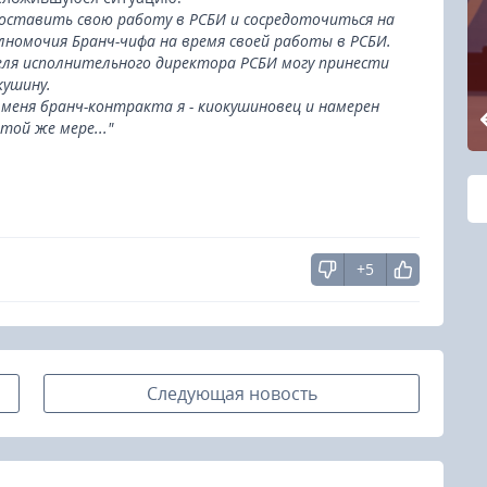
 оставить свою работу в РСБИ и сосредоточиться на
олномочия Бранч-чифа на время своей работы в РСБИ.
еля исполнительного директора РСБИ могу принести
кушину.
меня бранч-контракта я - киокушиновец и намерен
ой же мере..."
+5
Следующая новость