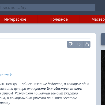
Интересное
Полезное
Мастер
+5
ранч-чиф
вить ножку) —
общее название дебютов, в которых одна
 захвата центра или
просто для обострения игры
и фигуру). Различают принятый гамбит (жертва
ена) и контргамбит (вместо принятия жертвы
риал).