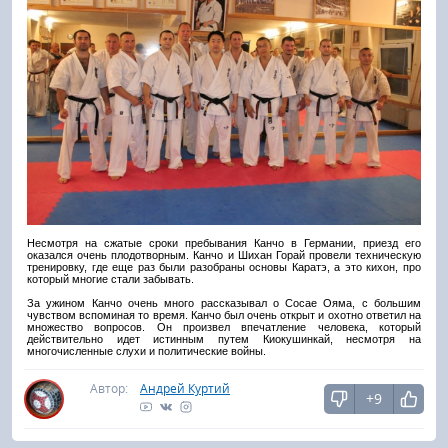
Несмотря на сжатые сроки пребывания Канчо в Германии, приезд его
оказался очень плодотворным. Канчо и Шихан Горай провели техническую
тренировку, где еще раз были разобраны основы Каратэ, а это кихон, про
который многие стали забывать.
За ужином Канчо очень много рассказывал о Сосае Ояма, с большим
чувством вспоминая то время. Канчо был очень открыт и охотно ответил на
множество вопросов. Он произвел впечатление человека, который
действительно идет истинным путем Киокушинкай, несмотря на
многочисленные слухи и политические войны.
Автор:
Андрей Куртий
+9