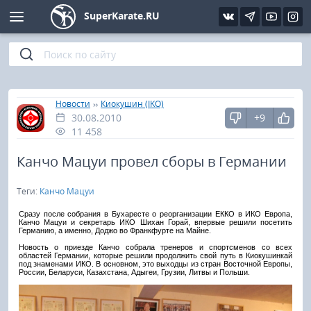
SuperKarate.RU
Киокушинкай
Фото
Интервью
Уроки каратэ
Кёкусин (IFK)
Видео
Статьи
Файлы
»
»
Главная
Новости
Киокушин (IKO)
30.08.2010
+9
Шинкиокушинкай
Библиотека
11 458
Кекусин-кан
Канчо Мацуи провел сборы в Германии
Теги:
Канчо Мацуи
Кикбоксинг и K-1
Сразу после собрания в Бухаресте о реорганизации ЕККО в ИКО Европа,
Канчо Мацуи и секретарь ИКО Шихан Горай, впервые решили посетить
Бокс
Германию, а именно, Доджо во Франкфурте на Майне.
Новость о приезде Канчо собрала тренеров и спортсменов со всех
областей Германии, которые решили продолжить свой путь в Киокушинкай
UFC и MMA
под знаменами ИКО. В основном, это выходцы из стран Восточной Европы,
России, Беларуси, Казахстана, Адыгеи, Грузии, Литвы и Польши.
Муай тай