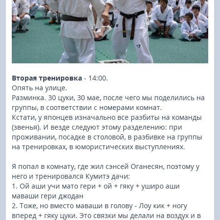
Вторая тренировка
- 14:00.
Опять на улице.
Разминка. 30 цуки, 30 мае, после чего мы поделились на
группы, в соответствии с номерами комнат.
Кстати, у японцев изначально все разбиты на команды
(звенья). И везде следуют этому разделению: при
проживании, посадке в столовой, в разбивке на группы
на тренировках, в юмористических выступлениях.
Я попал в комнату, где жил сэнсей Оганесян, поэтому у
него и тренировался Кумитэ дачи:
1. Ой аши учи мато гери + ой + гяку + уширо аши
маваши гери джодан
2. Тоже, но вместо маваши в голову - Лоу кик + ногу
вперед + гяку цуки. Это связки мы делали на воздух и в