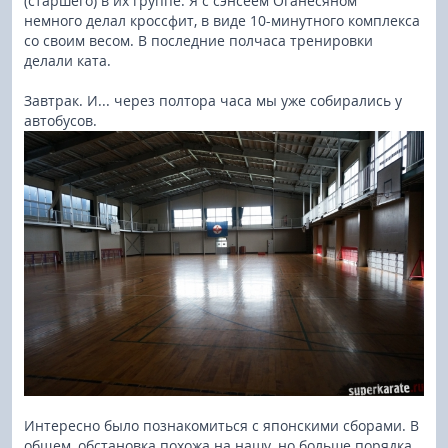
(старшего) в их группе. Я с сэнсеем Оганесяном
немного делал кроссфит, в виде 10-минутного комплекса
со своим весом. В последние полчаса тренировки
делали ката.
Завтрак. И... через полтора часа мы уже собирались у
автобусов.
Интересно было познакомиться с японскими сборами. В
общем, обстановка похожа на нашу, но больше порядка