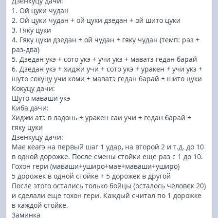
Дзенкуцу дачи:
1. Ой цуки чудан
2. Ой цуки чудан + ой цуки дзедан + ой шито цуки
3. Гяку цуки
4. Гяку цуки дзедан + ой чудан + гяку чудан (темп: раз +
раз-два)
5. Дзедан укэ + сото укэ + учи укэ + маватэ гедан барай
6. Дзедан укэ + хиджи учи + сото укэ + уракен + учи укэ +
шуто сокуцу учи коми + маватэ гедан барай + шито цуки
Кокуцу дачи:
Шуто маваши укэ
Киба дачи:
Хиджи атэ в ладонь + уракен саи учи + гедан барай +
гяку цуки
Дзенкуцу дачи:
Мае кеагэ на первый шаг 1 удар, на второй 2 и т.д. до 10
в одной дорожке. После смены стойки еще раз с 1 до 10.
Гохон гери (маваши+уширо+мае+маваши+уширо)
5 дорожек в одной стойке + 5 дорожек в другой
После этого остались только бойцы (осталось человек 20)
и сделали еще гохон гери. Каждый считал по 1 дорожке
в каждой стойке.
Заминка