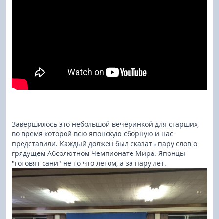
Завершилось это небольшой вечеринкой для старших,
во время которой всю японскую сборную и нас
представили. Каждый должен был сказать пару слов о
грядущем Абсолютном Чемпионате Мира. Японцы
"готовят сани" не то что летом, а за пару лет.