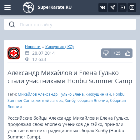
SuperKarate.RU
Киокушинкай
Фото
Интервью
Уроки каратэ
Кёкусин (IFK)
Видео
Статьи
Файлы
»
»
Главная
Новости
Киокушин (IKO)
28.07.2014
+25
Шинкиокушинкай
Библиотека
12 633
Кекусин-кан
Александр Михайлов и Елена Гулько
стали участниками Honbu Summer Camp
Кикбоксинг и K-1
Теги:
Михайлов Александр
,
Гулько Елена
,
киокушинкай
,
Honbu
Summer Camp
,
летний лагерь
,
Хонбу
,
сборная Японии
,
Сборная
Бокс
Японии
Российские бойцы Александр Михайлов и Елена Гулько,
UFC и MMA
продолжая свою эпопею учеников де-гэйко, приняли
участие в летних традиционных сборах Хонбу (Honbu
Муай тай
Summer Camp).