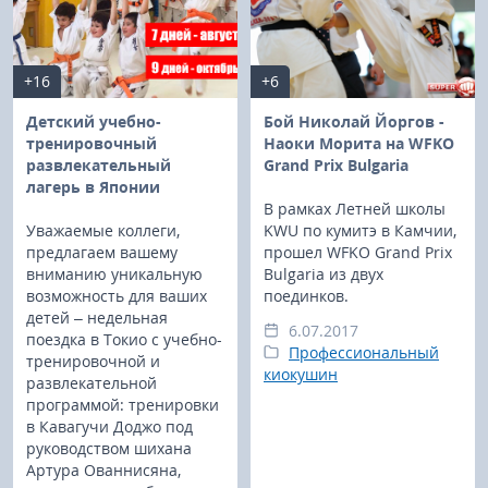
+16
+6
Детский учебно-
Бой Николай Йоргов -
тренировочный
Наоки Морита на WFKO
развлекательный
Grand Prix Bulgaria
лагерь в Японии
В рамках Летней школы
Уважаемые коллеги,
KWU по кумитэ в Камчии,
предлагаем вашему
прошел WFKO Grand Prix
вниманию уникальную
Bulgaria из двух
возможность для ваших
поединков.
детей – недельная
6.07.2017
поездка в Токио с учебно-
Профессиональный
тренировочной и
киокушин
развлекательной
программой: тренировки
в Кавагучи Доджо под
руководством шихана
Артура Ованнисяна,