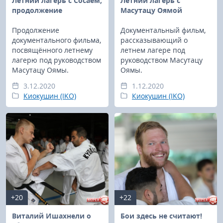
Летний лагерь с Сосаем,
Летний лагерь с
продолжение
Масутацу Оямой
Продолжение
Документальный фильм,
документального фильма,
рассказывающий о
посвящённого летнему
летнем лагере под
лагерю под руководством
руководством Масутацу
Масутацу Оямы.
Оямы.
3.12.2020
1.12.2020
Киокушин (IKO)
Киокушин (IKO)
+20
+22
Виталий Ишахнели о
Бои здесь не считают!