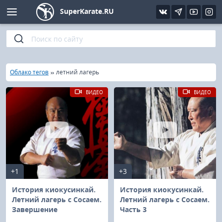
SuperKarate.RU
Киокушинкай
Фото
Интервью
Уроки каратэ
Кёкусин (IFK)
Видео
Статьи
Файлы
»
»
Главная
Облако тегов
летний лагерь
Шинкиокушинкай
Библиотека
ВИДЕО
ВИДЕО
Кекусин-кан
Кикбоксинг и K-1
Бокс
+1
+3
UFC и MMA
История киокусинкай.
История киокусинкай.
Летний лагерь с Сосаем.
Летний лагерь с Сосаем.
Завершение
Часть 3
Муай тай