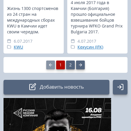
4 июля 2017 года в
Жизнь 1300 спортсменов
Камчии (Болгария)
из 24 стран на
прошло официальное
международных сборах
взвешивание бойцов
KWU в Камчии идет
турнира WFKO Grand Prix
своим чередом.
Bulgaria 2017.
6.07.2017
4.07.2017
KWU
Кекусин (IFK)
1
2
Добавить новость
Авторизация
Логин: