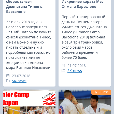
сборах сэнсея
Искреннее каратэ Мас
Джонатана Тинео в
Оямы в Барселоне
Барселоне
Первый тренировочный
22 июля 2018 года в
день на Летнем лагере
Барселоне завершился
кумитэ сэнсея Джонатана
Летний Лагерь по кумитэ
Тинео (Summer Camp
сэнсея Джонатана Тинео,
Barcelona 2018) включал
о нем можно и нужно
в себя три тренировки,
писать отдельный и
около семи часов
подробный материал, но
рабочего времени и
пока ловите живые
более 70 боев.
эмоции от чемпиона
21.07.2018
мира Виталия Ишахнели.
SK-news
23.07.2018
SK-news
ОПРОС