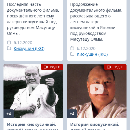
Последняя часть
Продолжение
документального фильма,
документального фильма,
посвящённого летнему
рассказывающего о
лагерю киокусинкай под
летнем лагере
руководством Масутацу
киокусинкай в Японии
Оямы.
под руководством
Масутацу Оямы.
6.12.2020
Киокушин (IKO)
6.12.2020
Киокушин (IKO)
ВИДЕО
ВИДЕО
+4
+4
История киокусинкай.
История киокусинкай.