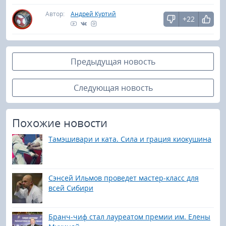
Автор:
Андрей Куртий
+22
Предыдущая новость
Следующая новость
Похожие новости
Тамэшивари и ката. Сила и грация киокушина
Сэнсей Ильмов проведет мастер-класс для
всей Сибири
Бранч-чиф стал лауреатом премии им. Елены