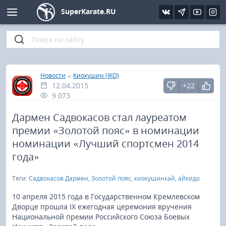
SuperKarate.RU
Киокушинкай
Фото
Интервью
Уроки каратэ
Кёкусин (IFK)
Видео
Статьи
Файлы
»
»
Главная
Новости
Киокушин (IKO)
12.04.2015
+22
Шинкиокушинкай
Библиотека
9 073
Кекусин-кан
Дармен Садвокасов стал лауреатом
премии «Золотой пояс» в номинации
Кикбоксинг и K-1
номинации «Лучший спортсмен 2014
года»
Бокс
Теги:
Садвокасов Дармен
,
Золотой пояс
,
киокушинкай
,
айкидо
UFC и MMA
10 апреля 2015 года в Государственном Кремлевском
Дворце прошла IX ежегодная церемония вручения
Национальной премии Российского Союза Боевых
Муай тай