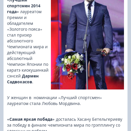
спортсмен 2014
года»
лауреатом
премии и
обладателем
«Золотого пояса»
стал призер
абсолютного
Чемпионата мира и
действующий
абсолютный
Чемпион Японии по
каратэ киокушинкай
сэнсей
Дармен
Садвокасов
.
У женщин в номинации «Лучший спортсмен»
лауреатом стала Любовь Мордвина.
«Самая яркая победа»
досталась Хасану Бетельгериеву
за победу в финале чемпионата мира по грэпплингу со
сломанным ребром.