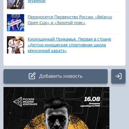
Мухиной
Переносятся Первенство России, «Belarus
Open Cup» и «Золотой пояс»
Киокушинкай Прикамья. Первая в стране
«Детско-юношеская спортивная школа
кёкусинкай каратэ»
Добавить новость
Авторизация
Логин:
Пароль