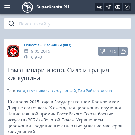
SuperKarate.RU
Киокушинкай
Фото
Интервью
Уроки каратэ
Кёкусин (IFK)
Видео
Статьи
Файлы
»
»
Главная
Новости
Киокушин (IKO)
9.05.2015
+15
Шинкиокушинкай
Библиотека
6 970
Кекусин-кан
Тамэшивари и ката. Сила и грация
киокушина
Кикбоксинг и K-1
Теги:
ката
,
тамэшивари
,
киокушинкай
,
Тим Райтер
,
каратэ
Бокс
10 апреля 2015 года в Государственном Кремлевском
Дворце состоялась IX ежегодная церемония вручения
Национальной премии Российского Союза боевых
UFC и MMA
искусств (РСБИ) «Золотой Пояс». Украшением
церемонии традиционно стало выступление мастеров
Муай тай
киокушинкай.