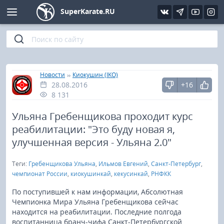
SuperKarate.RU
Киокушинкай
Фото
Интервью
Уроки каратэ
Кёкусин (IFK)
Видео
Статьи
Файлы
»
»
Главная
Новости
Киокушин (IKO)
28.08.2016
+16
Шинкиокушинкай
Библиотека
8 131
Кекусин-кан
Ульяна Гребенщикова проходит курс
реабилитации: "Это буду новая я,
Кикбоксинг и K-1
улучшенная версия - Ульяна 2.0"
Теги:
Гребенщикова Ульяна
,
Ильмов Евгений
,
Санкт-Петербург
,
Бокс
чемпионат России
,
киокушинкай
,
кекусинкай
,
РНФКК
UFC и MMA
По поступившей к нам информации, Абсолютная
Чемпионка Мира Ульяна Гребенщикова сейчас
находится на реабилитации. Последние полгода
Муай тай
воспитанница бранч-чифа Санкт-Петербургской