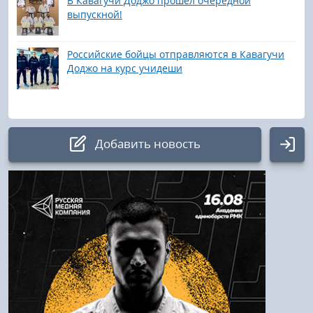
В Кавагучи Доджо прошел очередной
выпускной!
Российские бойцы отправляются в Кавагучи
Доджо на курс учидеши
Добавить новость
Авторизация
Логин:
Пароль