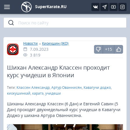
SuperKarate.RU
Киокушинкай
Фото
Интервью
Уроки каратэ
Кёкусин (IFK)
Видео
Статьи
Файлы
»
»
Главная
Новости
Киокушин (IKO)
7.09.2023
+15
Шинкиокушинкай
Библиотека
3 819
Кекусин-кан
Шихан Александр Классен проходит
курс учидеши в Японии
Кикбоксинг и K-1
Теги:
Классен Александр
,
Артур Ованнисян
,
Кавагучи доджо
,
киокушинкай
,
каратэ
,
учидеши
Бокс
Шиханы Александр Классен (6 Дан) и Евгений Савин (5
Дан) проходят двухнедельный курс учидеши в Кавагучи
UFC и MMA
Доджо у шихана Артура Ованнисяна.
Муай тай