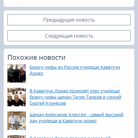
Предыдущая новость
Следующая новость
Похожие новости
Бранч-чифы из России учидеши Кавагучи
Доджо
В Кавагучи Доджо проходят курс учидеши
бранч-чифы шихан Тагир Таиров и сэнсей
Сергей Кузнецов
Шихан Александр Классен - самый высокий
дан учидеши в Кавагучи доджо