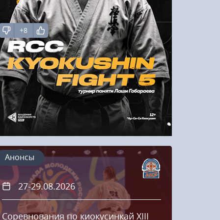
Напомнить пароль
+8
Регистрация
овость
ая новость
Анонсы
27-29.08.2026
20
Соревнования по киокусинкай XIII
Кубок