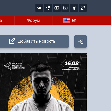
en
а
Форум
Добавить новость
Авторизация
Логин:
Пароль
Войти