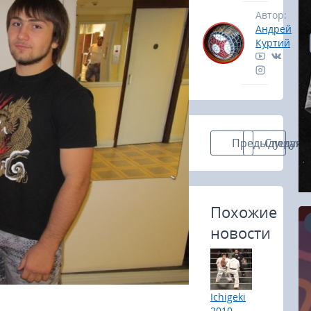
Автор:
Андрей
Куртий
Предыдущая н
Следующ
Похожие
новости
16.08.2026
Ichigeki
RCC Kyokushin Fight 5
2010.