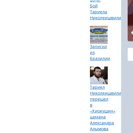
Бой
Тариела
Николеишвили
Записки
из
Бразилии
Тариел
Николеишвили
перешел
в
«Киокушин»
шихана
Александра
Алымова