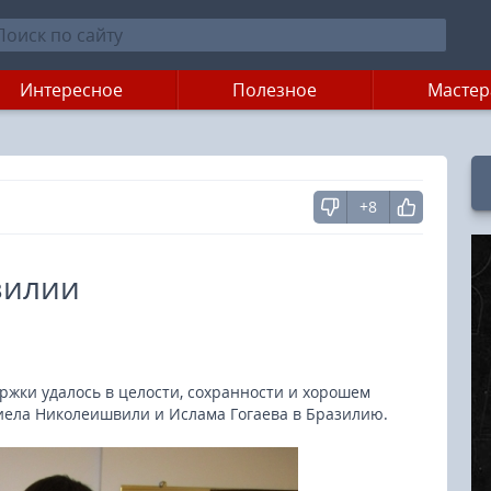
Интересное
Полезное
Мастер
+8
зилии
ержки удалось в целости, сохранности и хорошем
иела Николеишвили и Ислама Гогаева в Бразилию.