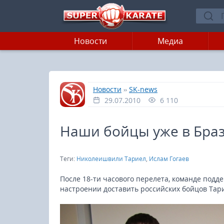
Новости
Медиа
»
»
Главная
Новости
SK-news
29.07.2010
6 110
Наши бойцы уже в Бра
Теги:
Николеишвили Тариел
,
Ислам Гогаев
После 18-ти часового перелета, команде подд
настроении доставить российских бойцов Тар