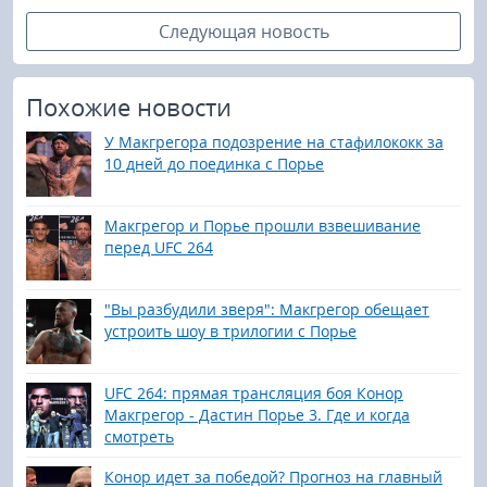
Следующая новость
Похожие новости
У Макгрегора подозрение на стафилококк за
10 дней до поединка с Порье
Макгрегор и Порье прошли взвешивание
перед UFC 264
"Вы разбудили зверя": Макгрегор обещает
устроить шоу в трилогии с Порье
UFC 264: прямая трансляция боя Конор
Макгрегор - Дастин Порье 3. Где и когда
смотреть
Конор идет за победой? Прогноз на главный