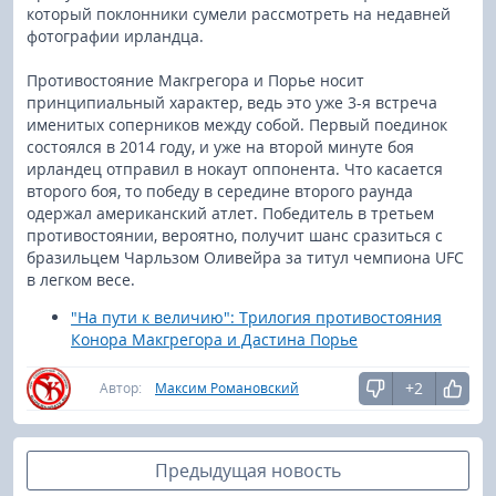
который поклонники сумели рассмотреть на недавней
фотографии ирландца.
Противостояние Макгрегора и Порье носит
принципиальный характер, ведь это уже 3-я встреча
именитых соперников между собой. Первый поединок
состоялся в 2014 году, и уже на второй минуте боя
ирландец отправил в нокаут оппонента. Что касается
второго боя, то победу в середине второго раунда
одержал американский атлет. Победитель в третьем
противостоянии, вероятно, получит шанс сразиться с
бразильцем Чарльзом Оливейра за титул чемпиона UFC
в легком весе.
"На пути к величию": Трилогия противостояния
Конора Макгрегора и Дастина Порье
+2
Автор:
Максим Романовский
Предыдущая новость