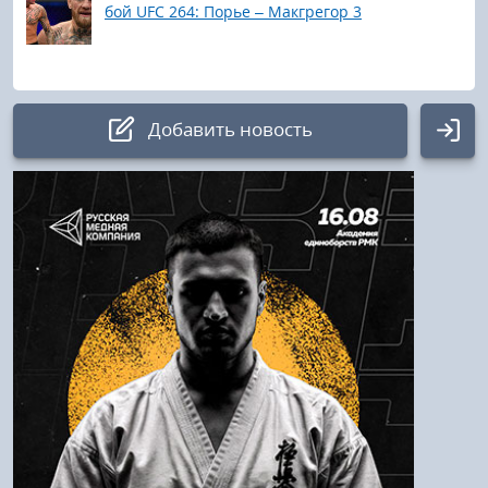
бой UFC 264: Порье – Макгрегор 3
Добавить новость
Авторизация
Логин:
Пароль
Войти
Напомнить пароль