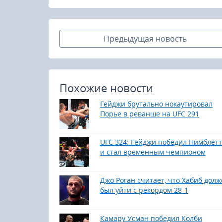
Предыдущая новость
Похожие новости
Гейджи брутально нокаутировал
Порье в реванше на UFC 291
UFC 324: Гейджи победил Пимблет
и стал временным чемпионом
Джо Роган считает, что Хабиб дол
был уйти с рекордом 28-1
Камару Усман победил Колби