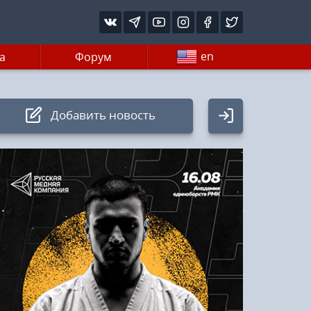
en
а
Форум
Добавить новость
Авторизация
Логин:
Пароль
Войти