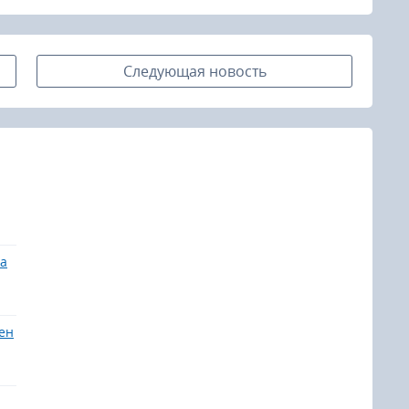
Следующая новость
та
жен