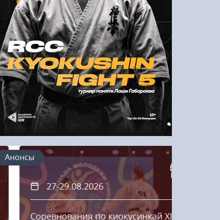
Напомнить пароль
Регистрация
Анонсы
27-29.08.2026
20
Соревнования по киокусинкай XIII
Кубок