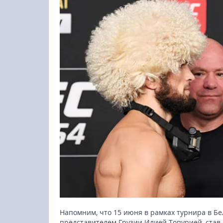
23-25.10.2026
Напомним, что 15 июня в рамках турнира в Б
Spanish Autumn Camp 2026
представителем Грузии Илией Топурией, став