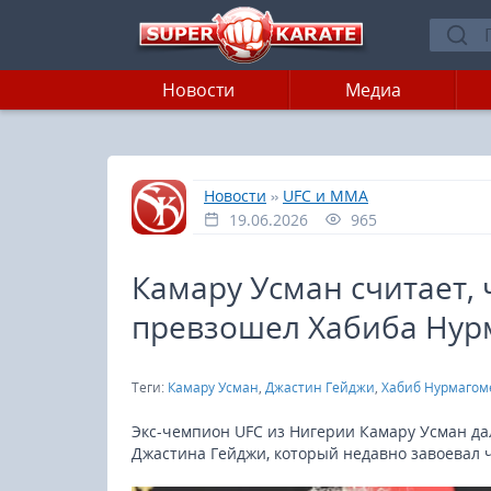
Новости
Медиа
»
»
Главная
Новости
UFC и MMA
19.06.2026
965
Камару Усман считает,
превзошел Хабиба Нур
Теги:
Камару Усман
,
Джастин Гейджи
,
Хабиб Нурмагом
Экс-чемпион UFC из Нигерии Камару Усман да
Джастина Гейджи, который недавно завоевал 