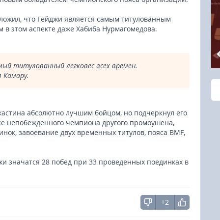
ложил, что Гейджи является самым титулованным
м в этом аспекте даже Хабиба Нурмагомедова.
мый титулованный легковес всех времен.
л Камару.
жастина абсолютно лучшим бойцом, но подчеркнул его
усе непобежденного чемпиона другого промоушена,
нок, завоевание двух временных титулов, пояса BMF,
жи значатся 28 побед при 33 проведенных поединках в
+2