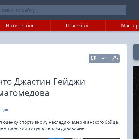
Интересное
Полезное
Мастер
+2
 что Джастин Гейджи
магомедова
едов
л оценку спортивному наследию американского бойца
чемпионский титул в легком дивизионе.