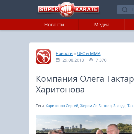
Новости
Медиа
»
»
Главная
Новости
UFC и MMA
29.08.2013
7 370
Компания Олега Тактар
Харитонова
Теги:
Харитонов Сергей
,
Жером Ле Баннер
,
Звезда
,
Так