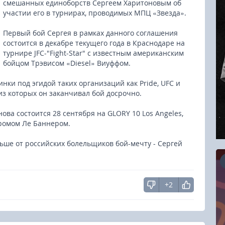
смешанных единоборств Сергеем Харитоновым об
участии его в турнирах, проводимых МПЦ «Звезда».
Первый бой Сергея в рамках данного соглашения
состоится в декабре текущего года в Краснодаре на
турнире JFC-"Fight-Star" c известным американским
бойцом Трэвисом «Diesel» Виуффом.
нки под эгидой таких организаций как Pride, UFC и
45 из которых он заканчивал бой досрочно.
ва состоится 28 сентября на GLORY 10 Los Angeles,
еромом Ле Баннером.
льше от российских болельщиков бой-мечту - Сергей
+2
16.08.2026
RCC Kyokushin Fight 5