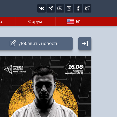
en
а
Форум
Добавить новость
Авторизация
Логин:
Пароль
Войти