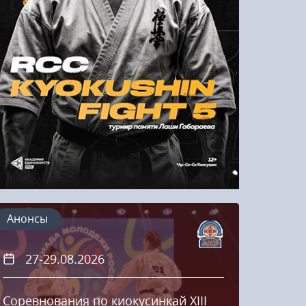
Напомнить пароль
Регистрация
Анонсы
27-29.08.2026
20
Соревнования по киокусинкай XIII
Кубок