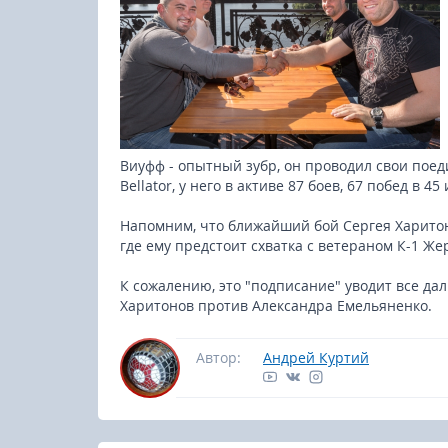
Виуфф - опытный зубр, он проводил свои поеди
Bellator, у него в активе 87 боев, 67 побед в 
Напомним, что ближайший бой Сергея Харитоно
где ему предстоит схватка с ветераном К-1 Ж
К сожалению, это "подписание" уводит все да
Харитонов против Александра Емельяненко.
Автор:
Андрей Куртий
23-25.10.2026
Spanish Autumn Camp 2026