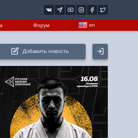
en
а
Форум
Добавить новость
Авторизация
Логин:
Пароль
Войти