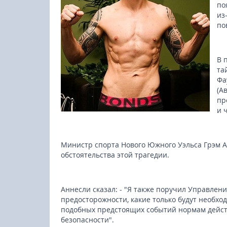
по
из
по
В 
та
Фа
(А
пр
и 
Министр спорта Нового Южного Уэльса Грэм 
обстоятельства этой трагедии.
Аннесли сказал: - "Я также поручил Управл
23-25.10.2026
предосторожности, какие только будут необход
подобных предстоящих событий нормам дейст
безопасности".
Spanish Autumn Camp 2026