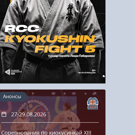
Напомнить пароль
Регистрация
Анонсы
27-29.08.2026
20
Соревнования по киокусинкай XIII
Кубок