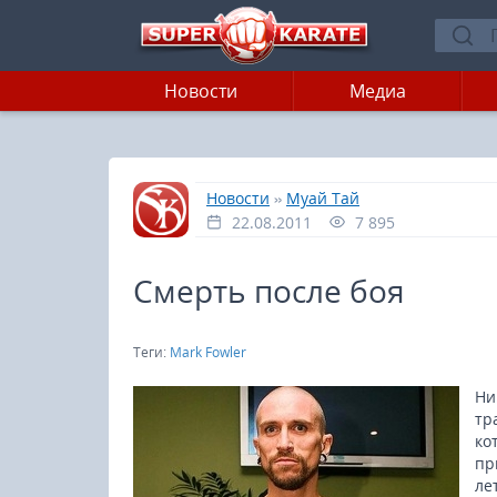
Новости
Медиа
»
»
Главная
Новости
Муай Тай
22.08.2011
7 895
Смерть после боя
Теги:
Mark Fowler
Ни
тр
ко
пр
ле