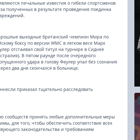
являются печальные известия о гибели спортсменов
-за полученных в результате проведения поединка
вреждений.
прошлые выходные британский чемпион Мира по
йскому боксу по версии WMC в легком весе Марк
улер отстаивал свой титул на турнире в Сиднее
встралия). В пятом раунде после очередного
опущенного удара в голову Фаулер упал без сознания
через два дня скончался в больнице.
Аннесли приказал тщательно расследовать
ению сообществ принять любые дополнительные меры
16.08.2026
имы, для того, чтобы обеспечить соответствие всех
вующего законодательства и требованиям
RCC Kyokushin Fight 5