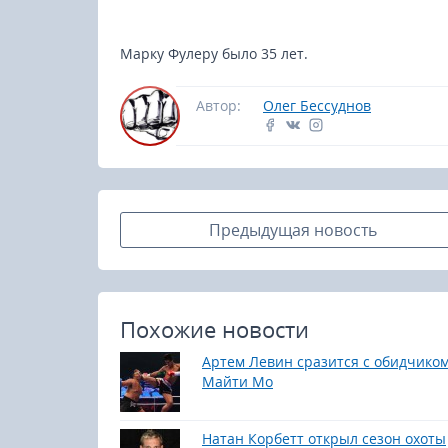
Марку Фулеру было 35 лет.
Автор:
Олег Бессуднов
Предыдущая новость
Похожие новости
Артем Левин сразится с обидчико
Майти Мо
Натан Корбетт открыл сезон охоты