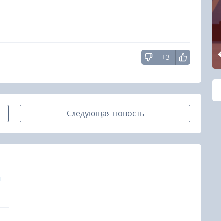
+3
Следующая новость
м