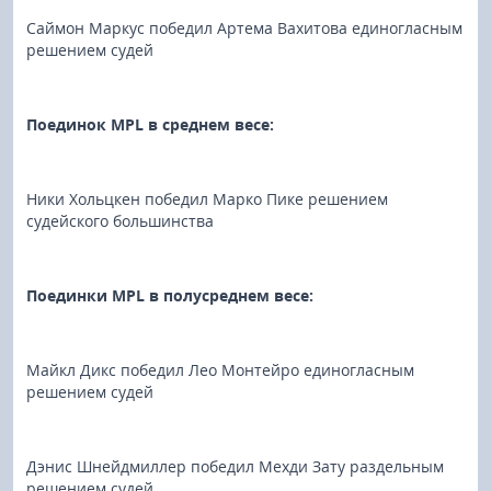
Саймон Маркус победил Артема Вахитова единогласным
решением судей
Поединок MPL в среднем весе:
Ники Хольцкен победил Марко Пике решением
судейского большинства
Поединки MPL в полусреднем весе:
Майкл Дикс победил Лео Монтейро единогласным
решением судей
Дэнис Шнейдмиллер победил Мехди Зату раздельным
решением судей