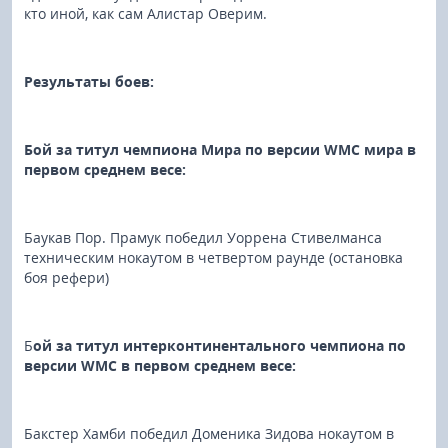
кто иной, как сам Алистар Оверим.
Результаты боев:
Бой за титул чемпиона Мира по версии WMC мира в
первом среднем весе:
Баукав Пор. Прамук победил Уоррена Стивелманса
техническим нокаутом в четвертом раунде (остановка
боя рефери)
Б
ой за титул интерконтинентального чемпиона по
версии WMC в первом среднем весе:
Бакстер Хамби победил Доменика Зидова нокаутом в