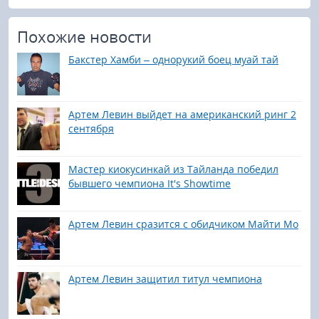
Похожие новости
Бакстер Хамби – однорукий боец муай тай
Артем Левин выйдет на американский ринг 2
сентября
Мастер киокусинкай из Тайланда победил
бывшего чемпиона It's Showtime
Артем Левин сразится с обидчиком Майти Мо
Артем Левин защитил титул чемпиона