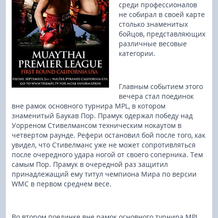
среди профессионалов
не собирал в своей карте
столько знаменитых
бойцов, представляющих
различные весовые
категории.
Главным событием этого
вечера стал поединок
вне рамок основного турнира MPL, в котором
знаменитый Баукав Пор. Прамук одержал победу над
Уорреном Стивелмансом техническим нокаутом в
четвертом раунде. Рефери остановил бой после того, как
увидел, что Стивелманс уже не может сопротивляться
после очередного удара ногой от своего соперника. Тем
самым Пор. Прамук в очередной раз защитил
принадлежащий ему титул чемпиона Мира по версии
WMC в первом среднем весе.
Во втором поединке вне рамок основного турнира MPL