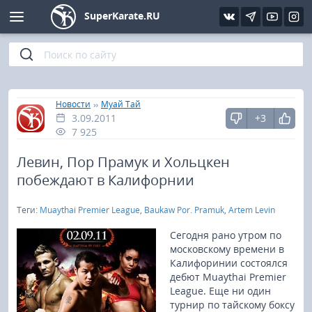
SuperKarate.RU
Киокушинкай
Фото
Интервью
Уроки каратэ
Кёкусин (IFK)
Видео
Статьи
Файлы
»
»
Главная
Новости
Муай Тай
3.09.2011
+3
Шинкиокушинкай
Библиотека
7 925
Кекусин-кан
Левин, Пор Прамук и Хольцкен
побеждают в Калифорнии
Кикбоксинг и K-1
Теги:
Muaythai Premier League
,
Baukaw Por. Pramuk
,
Artem Levin
Бокс
Сегодня рано утром по
московскому времени в
Калифоринии состоялся
UFC и MMA
дебют Muaythai Premier
League. Еще ни один
Муай тай
турнир по тайскому боксу