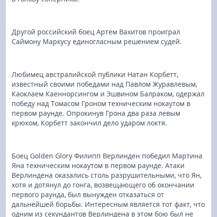
Другой российский боец Артем Вахитов проиграл
Саймону Маркусу единогласным решением судей.
Любимец австралийской публики Натан Корбетт,
известный своими победами над Павлом Журавлевым,
Каоклаем Каеннорсингом и Эшвином Балраком, одержал
победу над Томасом Гроном техническим нокаутом в
первом раунде. Опрокинув Грона два раза левым
крюком, Корбетт закончил дело ударом локтя.
Боец Golden Glory Филипп Верлинден победил Мартина
Яна техническим нокаутом в первом раунде. Атаки
Верлиндена оказались столь разрушительными, что Ян,
хотя и дотянул до гонга, возвещающего об окончании
первого раунда, был вынужден отказаться от
дальнейшей борьбы. Интересным является тот факт, что
одним из секундантов Верлиндена в этом бою был не