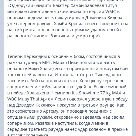
«Однорукий бандит» Бакстер Хамби завоевал титул
интерконтинентального чемпиона по версии WMC в
первом среднем весе, нокаутировав Доменика Зидова
уже в первом раунде. Хамби Бросил своего соперника на
настил ринга, попав в печень прямым ударом ногой с
разворота (спининг бэк кик или усиро гэри).
Теперь переходим к основным боям, состоявшимся в
рамках турнира МPL. Марко Пике попытался взять
реванш у Ники Хольцкена за проигранный нокаутом бой
трехлетней давности. И хотя на этот раз Пике удалось
закончить бой на ногах и оказать Хольцкену серьезное
сопротивление, у большинства судей не было сомнений
в победе Хольцкена. Чемпион It's Showtime 77 kg MAX и
WBC Muay Thai Артем Левин одержал уверенную победу
над Дэвидом Кекликом нокаутом в третьем раунде. Как
это свойственно Артему, он проводил поединок с
опущенными руками, откровенно издеваясь над своим
соперником. Развязка наступила, когда Левин в
середине третьего раунда нанес удар коленом в прыжке
в голову соперника.