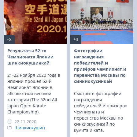
+8
+3
Результаты 52-го
Фотографии
Чемпионата Японии
награждения
шинкиокушинкай
победителей и
призёров чемпионат и
21-22 ноября 2020 года в
первенства Москвы по
Японии прошел 52-й
синкиокусинкай
Чемпионат Японии в
абсолютной весовой
Смотрите фотографии
категории (The 52nd All
награждения
Japan Open Karate
победителей и призёров
Championship).
чемпионата и
первенства Москвы по
22.11.2020
синкиокусинкай по
Шинкиокушин
кумитэ и ката.