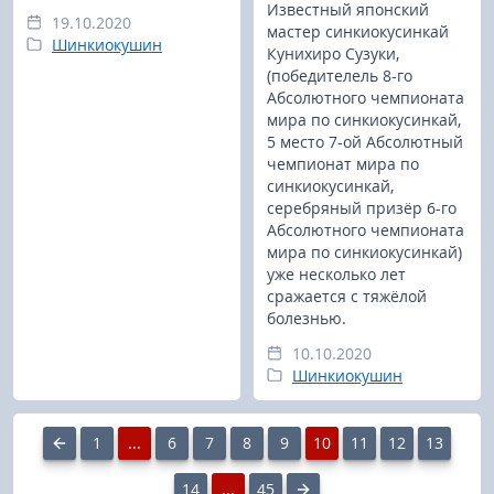
Известный японский
19.10.2020
мастер синкиокусинкай
Шинкиокушин
Кунихиро Сузуки,
(победителель 8-го
Абсолютного чемпионата
мира по синкиокусинкай,
5 место 7-ой Абсолютный
чемпионат мира по
синкиокусинкай,
серебряный призёр 6-го
Абсолютного чемпионата
мира по синкиокусинкай)
уже несколько лет
сражается с тяжёлой
болезнью.
10.10.2020
Шинкиокушин
1
...
6
7
8
9
10
11
12
13
14
...
45