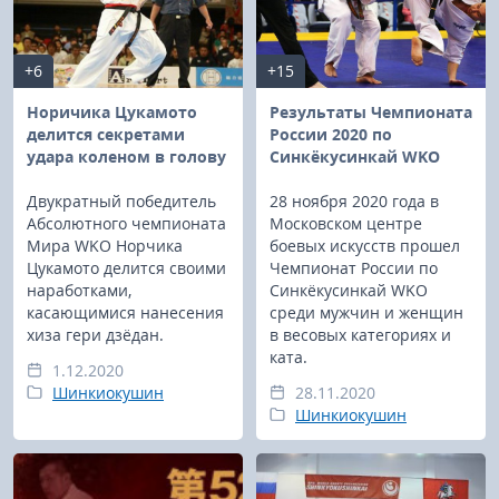
+6
+15
Норичика Цукамото
Результаты Чемпионата
делится секретами
России 2020 по
удара коленом в голову
Синкёкусинкай WKO
Двукратный победитель
28 ноября 2020 года в
Абсолютного чемпионата
Московском центре
Мира WKO Норчика
боевых искусств прошел
Цукамото делится своими
Чемпионат России по
наработками,
Синкёкусинкай WKO
касающимися нанесения
среди мужчин и женщин
хиза гери дзёдан.
в весовых категориях и
ката.
1.12.2020
Шинкиокушин
28.11.2020
Шинкиокушин