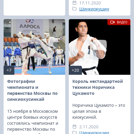
17.11.2020
Шинкиокушин
ВИДЕО
+7
+20
Фотографии
Король нестандартной
чемпионата и
техники Норичика
первенства Москвы по
Цукамото
синкиокусинкай
Норичика Цукамото – это
15 ноября в Московском
целая эпоха в
центре боевых искусств
киокусинкй.
состоялись чемпионат и
2.11.2020
первенство Москвы по
Шинкиокушин