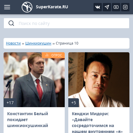
SuperKarate.RU
Киокушинкай
Фото
Интервью
Уроки каратэ
Кёкусин (IFK)
Видео
Статьи
Файлы
»
»
»
Главная
Новости
Шинкиокушин
Страница 10
Шинкиокушинкай
Библиотека
ОПРОС
Кекусин-кан
Кикбоксинг и K-1
Бокс
+17
+5
UFC и MMA
Константин Белый
Кенджи Мидори:
покидает
«Давайте
шинкиокушинкай
сосредоточимся на
Муай тай
нашем внутреннем «я»