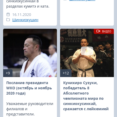
синкиокусинкай в
разделах кумитэ и ката.
16.11.2020
Шинкиокушин
ВИДЕО
+9
+12
Послание президента
Кунихиро Сузуки,
WКО (октябрь и ноябрь
победитель 8
2020 года)
Абсолютного
чемпионата мира по
Уважаемые руководители
синкиокусинкай,
филиалов и
сражается с лейкемией
представители.