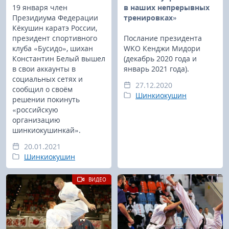
19 января член
в наших непрерывных
Президиума Федерации
тренировках»
Кёкушин каратэ России,
президент спортивного
Послание президента
клуба «Бусидо», шихан
WKO Кенджи Мидори
Константин Белый вышел
(декабрь 2020 года и
в свои аккаунты в
январь 2021 года).
социальных сетях и
27.12.2020
сообщил о своём
Шинкиокушин
решении покинуть
«российскую
организацию
шинкиокушинкай».
20.01.2021
Шинкиокушин
ВИДЕО