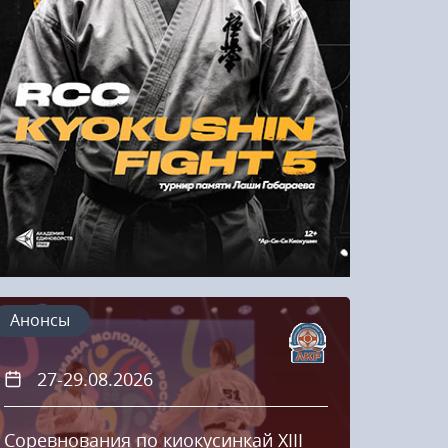
Напомнить пароль
Регистрация
Анонсы
27-29.08.2026
20
Соревнования по киокусинкай XIII
Кубок