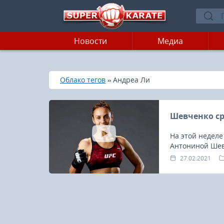
Новости
Медиа
»
»
Главная
Облако тегов
Андреа Ли
Шевченко ср
На этой неделе
Антониной Шев
27.02.2021