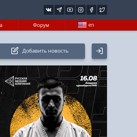
en
а
Форум
Добавить новость
Авторизация
Логин:
Пароль
Войти