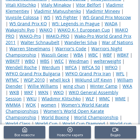
Vitali Klitschko
|
Vitaly Minakov
|
Vitor Belfort
|
Vladimir
Klementiev
|
Vladimir Matyushenko
|
Vladimir Mineev
|
Vuyisile Colossa
|
W5
|
W5 Fighter
|
W5 Grand Prix Moscow
|
W5 Grand Prix КО
|
W5: Legends in Prague
|
WADA
|
Wakajishi Ryo
|
WAKO
|
WAKO K-1 European Cup
|
WAKO
PRO
|
WAKO-Pro
|
WAKO-PRO
|
Wako-Pro World Grand Prix
2011
|
Walter Schnaubelt
|
Wanderlei Silva
|
War of Nations
|
Warren Stevelmans
|
Warrior's Code
|
Warriors Night
Championship
|
Wassili Geier
|
WBA
|
WBC
|
WBF
|
WBKF
|
WBKFF
|
WBO
|
WBS
|
WEC
|
Weidman
|
welterweight
|
Wendell Roche
|
Werdum
|
WFCA
|
WFCA 50
|
WFKO
|
WFKO Grand Prix Bulgaria
|
WFKO Grand Prix Iran
|
WFL
|
WFMC
|
WGP 2010
|
whell kick
|
Wiklund Ulf Kevin
|
William
Diender
|
Willie Williams
|
wing chun
|
Winter Camp
|
WKA
|
WKB
|
WKF
|
WKN
|
WKO
|
WKO General Assembly
Session
|
WKU
|
Wladimir Klitschko
|
WLF
|
WMC
|
WME
|
WMMA
|
WOK
|
women
|
Women's World Karate
Championships
|
Women's World Open Karate
Championship
|
World Boxing
|
World Championship
|
World Class
|
World Cup
|
World Cup Diamond
|
World cup
Diamond-2015
|
World Fighting Kyokushin Organization
|
Все новости
Новости каратэ
Видео
World Grand Prix
|
World Karate
|
world karate
|
World