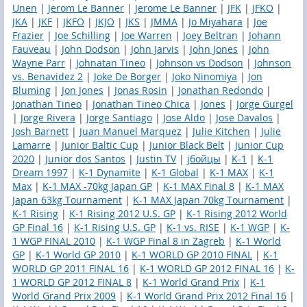
Unen
|
Jerom Le Banner
|
Jerome Le Banner
|
JFK
|
JFKO
|
JKA
|
JKF
|
JKFO
|
JKJO
|
JKS
|
JMMA
|
Jo Miyahara
|
Joe
Frazier
|
Joe Schilling
|
Joe Warren
|
Joey Beltran
|
Johann
Fauveau
|
John Dodson
|
John Jarvis
|
John Jones
|
John
Wayne Parr
|
Johnatan Tineo
|
Johnson vs Dodson
|
Johnson
vs. Benavidez 2
|
Joke De Borger
|
Joko Ninomiya
|
Jon
Bluming
|
Jon Jones
|
Jonas Rosin
|
Jonathan Redondo
|
Jonathan Tineo
|
Jonathan Tineo Chica
|
Jones
|
Jorge Gurgel
|
Jorge Rivera
|
Jorge Santiago
|
Jose Aldo
|
Jose Davalos
|
Josh Barnett
|
Juan Manuel Marquez
|
Julie Kitchen
|
Julie
Lamarre
|
Junior Baltic Cup
|
Junior Black Belt
|
Junior Cup
2020
|
Junior dos Santos
|
Justin TV
|
jбойцы
|
K-1
|
K-1
Dream 1997
|
K-1 Dynamite
|
K-1 Global
|
K-1 MAX
|
K-1
Max
|
K-1 MAX -70kg Japan GP
|
K-1 MAX Final 8
|
K-1 MAX
Japan 63kg Tournament
|
K-1 MAX Japan 70kg Tournament
|
K-1 Rising
|
K-1 Rising 2012 U.S. GP
|
K-1 Rising 2012 World
GP Final 16
|
K-1 Rising U.S. GP
|
K-1 vs. RISE
|
K-1 WGP
|
K-
1 WGP FINAL 2010
|
K-1 WGP Final 8 in Zagreb
|
K-1 World
GP
|
K-1 World GP 2010
|
K-1 WORLD GP 2010 FINAL
|
K-1
WORLD GP 2011 FINAL 16
|
K-1 WORLD GP 2012 FINAL 16
|
K-
1 WORLD GP 2012 FINAL 8
|
K-1 World Grand Prix
|
K-1
World Grand Prix 2009
|
K-1 World Grand Prix 2012 Final 16
|