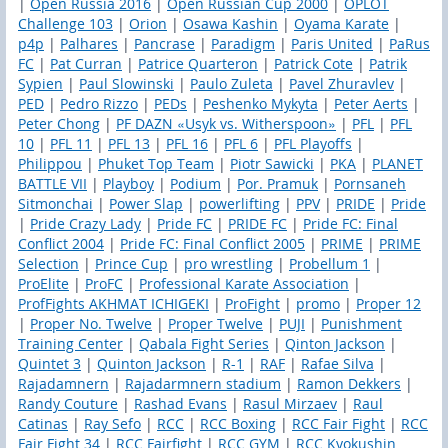
|
Open Russia 2016
|
Open Russian Cup 2000
|
OPLOT
Challenge 103
|
Orion
|
Osawa Kashin
|
Oyama Karate
|
p4p
|
Palhares
|
Pancrase
|
Paradigm
|
Paris United
|
PaRus
FC
|
Pat Curran
|
Patrice Quarteron
|
Patrick Cote
|
Patrik
Sypien
|
Paul Slowinski
|
Paulo Zuleta
|
Pavel Zhuravlev
|
PED
|
Pedro Rizzo
|
PEDs
|
Peshenko Mykyta
|
Peter Aerts
|
Peter Chong
|
PF DAZN «Usyk vs. Witherspoon»
|
PFL
|
PFL
10
|
PFL 11
|
PFL 13
|
PFL 16
|
PFL 6
|
PFL Playoffs
|
Philippou
|
Phuket Top Team
|
Piotr Sawicki
|
PKA
|
PLANET
BATTLE VII
|
Playboy
|
Podium
|
Por. Pramuk
|
Pornsaneh
Sitmonchai
|
Power Slap
|
powerlifting
|
PPV
|
PRIDE
|
Pride
|
Pride Crazy Lady
|
Pride FC
|
PRIDE FC
|
Pride FC: Final
Conflict 2004
|
Pride FC: Final Conflict 2005
|
PRIME
|
PRIME
Selection
|
Prince Cup
|
pro wrestling
|
Probellum 1
|
ProElite
|
ProFC
|
Professional Karate Association
|
ProfFights AKHMAT ICHIGEKI
|
ProFight
|
promo
|
Proper 12
|
Proper No. Twelve
|
Proper Twelve
|
PUJI
|
Punishment
Training Center
|
Qabala Fight Series
|
Qinton Jackson
|
Quintet 3
|
Quinton Jackson
|
R-1
|
RAF
|
Rafae Silva
|
Rajadamnern
|
Rajadarmnern stadium
|
Ramon Dekkers
|
Randy Couture
|
Rashad Evans
|
Rasul Mirzaev
|
Raul
Catinas
|
Ray Sefo
|
RCC
|
RCC Boxing
|
RCC Fair Fight
|
RCC
Fair Fight 34
|
RCC Fairfight
|
RCC GYM
|
RCC Kyokushin