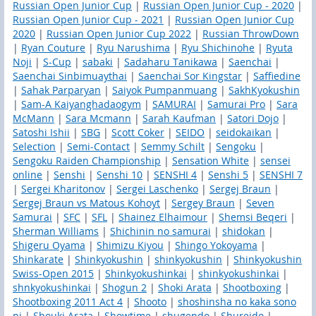
Russian Open Junior Cup
|
Russian Open Junior Cup - 2020
|
Russian Open Junior Cup - 2021
|
Russian Open Junior Cup
2020
|
Russian Open Junior Cup 2022
|
Russian ThrowDown
|
Ryan Couture
|
Ryu Narushima
|
Ryu Shichinohe
|
Ryuta
Noji
|
S-Cup
|
sabaki
|
Sadaharu Tanikawa
|
Saenchai
|
Saenchai Sinbimuaythai
|
Saenchai Sor Kingstar
|
Saffiedine
|
Sahak Parparyan
|
Saiyok Pumpanmuang
|
SakhKyokushin
|
Sam-A Kaiyanghadaogym
|
SAMURAI
|
Samurai Pro
|
Sara
McMann
|
Sara Mcmann
|
Sarah Kaufman
|
Satori Dojo
|
Satoshi Ishii
|
SBG
|
Scott Coker
|
SEIDO
|
seidokaikan
|
Selection
|
Semi-Contact
|
Semmy Schilt
|
Sengoku
|
Sengoku Raiden Championship
|
Sensation White
|
sensei
online
|
Senshi
|
Senshi 10
|
SENSHI 4
|
Senshi 5
|
SENSHI 7
|
Sergei Kharitonov
|
Sergei Laschenko
|
Sergej Braun
|
Sergej Braun vs Matous Kohoyt
|
Sergey Braun
|
Seven
Samurai
|
SFC
|
SFL
|
Shainez Elhaimour
|
Shemsi Beqeri
|
Sherman Williams
|
Shichinin no samurai
|
shidokan
|
Shigeru Oyama
|
Shimizu Kiyou
|
Shingo Yokoyama
|
Shinkarate
|
Shinkyokushin
|
shinkyokushin
|
Shinkyokushin
Swiss-Open 2015
|
Shinkyokushinkai
|
shinkyokushinkai
|
shnkyokushinkai
|
Shogun 2
|
Shoki Arata
|
Shootboxing
|
Shootboxing 2011 Act 4
|
Shooto
|
shoshinsha no kaka sono
ni
|
Shouki Arata
|
Showtime
|
shugendo
|
Shureido
|