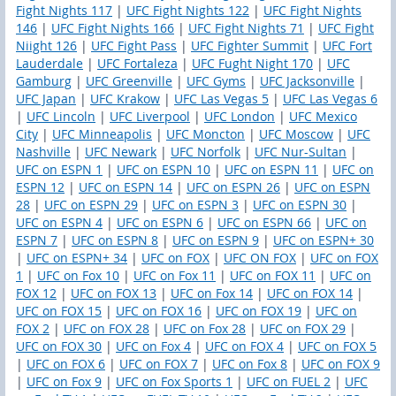
Fight Nights 117
|
UFC Fight Nights 122
|
UFC Fight Nights
146
|
UFC Fight Nights 166
|
UFC Fight Nights 71
|
UFC Fight
Niight 126
|
UFC Fight Pass
|
UFC Fighter Summit
|
UFC Fort
Lauderdale
|
UFC Fortaleza
|
UFC Fught Night 170
|
UFC
Gamburg
|
UFC Greenville
|
UFC Gyms
|
UFC Jacksonville
|
UFC Japan
|
UFC Krakow
|
UFC Las Vegas 5
|
UFC Las Vegas 6
|
UFC Lincoln
|
UFC Liverpool
|
UFC London
|
UFC Mexico
City
|
UFC Minneapolis
|
UFC Moncton
|
UFC Moscow
|
UFC
Nashville
|
UFC Newark
|
UFC Norfolk
|
UFC Nur-Sultan
|
UFC on ESPN 1
|
UFC on ESPN 10
|
UFC on ESPN 11
|
UFC on
ESPN 12
|
UFC on ESPN 14
|
UFC on ESPN 26
|
UFC on ESPN
28
|
UFC on ESPN 29
|
UFC on ESPN 3
|
UFC on ESPN 30
|
UFC on ESPN 4
|
UFC on ESPN 6
|
UFC on ESPN 66
|
UFC on
ESPN 7
|
UFC on ESPN 8
|
UFC on ESPN 9
|
UFC on ESPN+ 30
|
UFC on ESPN+ 34
|
UFC on FOX
|
UFC ON FOX
|
UFC on FOX
1
|
UFC on Fox 10
|
UFC on Fox 11
|
UFC on FOX 11
|
UFC on
FOX 12
|
UFC on FOX 13
|
UFC on Fox 14
|
UFC on FOX 14
|
UFC on FOX 15
|
UFC on FOX 16
|
UFC on FOX 19
|
UFC on
FOX 2
|
UFC on FOX 28
|
UFC on Fox 28
|
UFC on FOX 29
|
UFC on FOX 30
|
UFC on Fox 4
|
UFC on FOX 4
|
UFC on FOX 5
|
UFC on FOX 6
|
UFC on FOX 7
|
UFC on Fox 8
|
UFC on FOX 9
|
UFC on Fox 9
|
UFC on Fox Sports 1
|
UFC on FUEL 2
|
UFC