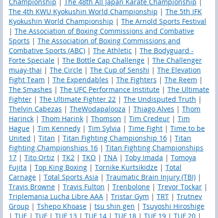
Championship
|
The 48th All Japan Karate Championship
|
The 4th KWU Kyokushin World Championship
|
The 5th IFK
Kyokushin World Championship
|
The Arnold Sports Festival
|
The Association of Boxing Commissions and Combative
Sports
|
The Association of Boxing Commissions and
Combative Sports (ABC)
|
The Athletic
|
The Bodyguard -
Forte Speciale
|
The Bottle Cap Challenge
|
The Challenger
muay-thai
|
The Circle
|
The Cup of Senshi
|
The Elevation
Fight Team
|
The Expendables
|
The Fighters
|
The Reem
|
The Smashes
|
The UFC Performance Institute
|
The Ultimate
Fighter
|
The Ultimate Fighter 22
|
The Undisputed Truth
|
Thelvin Cabezas
|
TheWodapalooza
|
Thiago Alves
|
Thom
Harinck
|
Thom Harink
|
Thomson
|
Tim Credeur
|
Tim
Hague
|
Tim Kennedy
|
Tim Sylvia
|
Time Fight
|
Time to be
United
|
Titan
|
Titan Fighting Championship 16
|
Titan
Fighting Championships 16
|
Titan Fighting Championships
17
|
Tito Ortiz
|
TK2
|
TKO
|
TNA
|
Toby Imada
|
Tomoya
Fujita
|
Top King Boxing
|
Tornike Kurtsikidze
|
Total
Carnage
|
Total Sports Asia
|
Traumatic Brain Injury (TBI)
|
Travis Browne
|
Travis Fulton
|
Trenbolone
|
Trevor Tockar
|
Triplemania Lucha Libre AAA
|
Tristar Gym
|
TRT
|
Trutnev
Group
|
Tshepo Khoase
|
tsu shin gen
|
Tsuyoshi Hiroshige
|
TUE
|
TUF
|
TUF 13
|
TUF 14
|
TUF 18
|
TUF 19
|
TUF 20
|