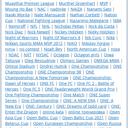
Muaythai Premier League
|
Murthel Groenhart
|
MVP
|
Myung Ho Bae
|
NAC
|
nadin4e
|
NAIZA
|
Nanami Sato
|
Naoki Morita
|
Nate Marquardt
|
Nathan Corbett
|
Nation
Cup
|
National Fighting League
|
Nazareno Malegarie
|
NBA
|
Nemiroff
|
NFL
|
NHL
|
Nicholas Pettas
|
Nick da Costa
|
Nick Diaz
|
Nick Newell
|
Nickey Holzken
|
Nieky Holzken
|
Night of Warriors
|
Night Of Warriors 8
|
Nik Cujic
|
Nike
|
Nikkan Sports MMA MVP 2012
|
NIKO
|
Nikolay Yorgov
|
ninja
|
no contest
|
Noah Bey
|
North American Cup
|
nose
|
NSAC
|
NXT
|
NYSAC
|
Octagon
|
Octagon girls
|
Oiwa
Tatsuya
|
Oleg Bessudnov
|
Olimpic Games
|
OMEGA MMA
|
Omnoi Stadium
|
Ondrej Hutnik
|
One Championship
|
ONE
Championship
|
ONE Championship 98
|
ONE
Championship: A New Tomorrow
|
ONE Championship:
Dawn of Heroes
|
ONE FC
|
One FC
|
One FC 2 - Battle of
Heroes
|
One FC 5
|
ONE Feaderweight World Grand Prix
|
One Fighting Championship
|
One Match
|
ONE Super
Series
|
One Сhampionship
|
ONE: A NEW ERA
|
ONE: A
New Era
|
ONE: Century
|
ONE: Dreams of Gold card
|
ONE:
Enter the Dragon
|
online kata
|
online тренировка
|
Open
Asia Cup
|
Open Baltic Cup
|
Open Baltic Cup 2021
|
Open
Belarus Cup
|
Open European Championship
|
Open Russia