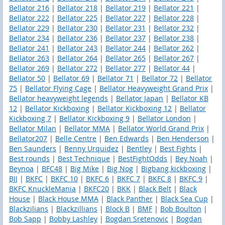
Bellator 216
|
Bellator 218
|
Bellator 219
|
Bellator 221
|
Bellator 222
|
Bellator 225
|
Bellator 227
|
Bellator 228
|
Bellator 229
|
Bellator 230
|
Bellator 231
|
Bellator 232
|
Bellator 234
|
Bellator 236
|
Bellator 237
|
Bellator 238
|
Bellator 241
|
Bellator 243
|
Bellator 244
|
Bellator 262
|
Bellator 263
|
Bellator 264
|
Bellator 265
|
Bellator 267
|
Bellator 269
|
Bellator 272
|
Bellator 277
|
Bellator 44
|
Bellator 50
|
Bellator 69
|
Bellator 71
|
Bellator 72
|
Bellator
75
|
Bellator Flying Cage
|
Bellator Heavyweight Grand Prix
|
Bellator heavyweight legends
|
Bellator Japan
|
Bellator KB
12
|
Bellator Kickboxing
|
Bellator Kickboxing 12
|
Bellator
Kickboxing 7
|
Bellator Kickboxing 9
|
Bellator London
|
Bellator Milan
|
Bellator MMA
|
Bellator World Grand Prix
|
Bellator207
|
Belle Centre
|
Ben Edwards
|
Ben Henderson
|
Ben Saunders
|
Benny Urquidez
|
Bentley
|
Best Fights
|
Best rounds
|
Best Technique
|
BestFightOdds
|
Bey Noah
|
Beynoa
|
BFC48
|
Big Mike
|
Big Nog
|
Bigbang kickboxing
|
BJJ
|
BKFC
|
BKFC 10
|
BKFC 6
|
BKFC 7
|
BKFC 8
|
BKFC 9
|
BKFC KnuckleMania
|
BKFC20
|
BKK
|
Black Belt
|
Black
House
|
Black House MMA
|
Black Panther
|
Black Sea Cup
|
Blackzilians
|
Blackzillians
|
Block B
|
BMF
|
Bob Boulton
|
Bob Sapp
|
Bobby Lashley
|
Bogdan Sretenovic
|
Bogdan