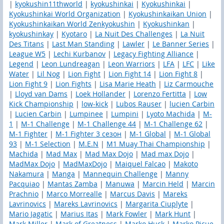
|
kyokushin11thworld
|
kyokushinkai
|
Kyokushinkai
|
Kyokushinkai World Organization
|
Kyokushinkaikan Union
|
Kyokushinkaikan World Zenkyokushin
|
Kyokushinkan
|
kyokushinkay
|
Kyotaro
|
La Nuit Des Challenges
|
La Nuit
Des Titans
|
Last Man Standing
|
Lawler
|
Le Banner Series
|
League W5
|
Lechi Kurbanov
|
Legacy Fighting Alliance
|
Legend
|
Leon Lundreagan
|
Leon Warriors
|
LFA
|
LFC
|
Like
Water
|
Lil Nog
|
Lion Fight
|
Lion Fight 14
|
Lion Fight 8
|
Lion Fight 9
|
Lion Fights
|
Lisa Marie Heath
|
Liz Carmouche
|
Lloyd van Dams
|
Loek Hollander
|
Lorenzo Fertitta
|
Low
Kick Championship
|
low-kick
|
Lubos Rauser
|
lucien Carbin
|
Lucien Carbin
|
Lumpinee
|
Lumpini
|
Lyoto Machida
|
M-
1
|
M-1 Challenge
|
M-1 Challenge 44
|
M-1 Challenge 62
|
M-1 Fighter
|
M-1 Fighter 3 сезон
|
M-1 Global
|
M-1 Global
93
|
M-1 Selection
|
M.E.N
|
M1 Muay Thai Championship
|
Machida
|
Mad Max
|
Mad Max Dojo
|
Mad max Dojo
|
MadMax Dojo
|
MadMaxDojo
|
Maiquel Falcao
|
Makoto
Nakamura
|
Manga
|
Mannequin Challenge
|
Manny
Pacquiao
|
Mantas Zamba
|
Manuwa
|
Marcin Held
|
Marcin
Prachnio
|
Marco Morrealle
|
Marcus Davis
|
Mareks
Lavrinovics
|
Mareks Lavrinoviсs
|
Margarita Ciuplyte
|
Mario Jagatic
|
Marius Itas
|
Mark Fowler
|
Mark Hunt
|
Mark Miller
|
Mark of Greatness
|
Marko Huck
|
Marko Picue