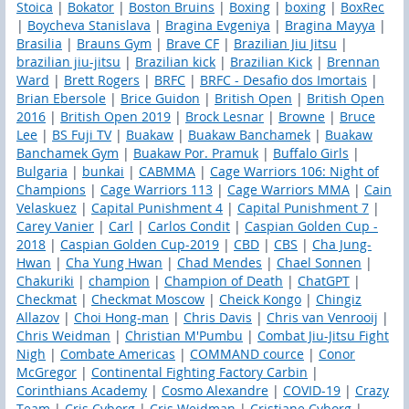
Stoica
|
Bokator
|
Boston Bruins
|
Boxing
|
boxing
|
BoxRec
|
Boycheva Stanislava
|
Bragina Evgeniya
|
Bragina Mayya
|
Brasilia
|
Brauns Gym
|
Brave CF
|
Brazilian Jiu Jitsu
|
brazilian jiu-jitsu
|
Brazilian kick
|
Brazilian Kick
|
Brennan
Ward
|
Brett Rogers
|
BRFC
|
BRFC - Desafio dos Imortais
|
Brian Ebersole
|
Brice Guidon
|
British Open
|
British Open
2016
|
British Open 2019
|
Brock Lesnar
|
Browne
|
Bruce
Lee
|
BS Fuji TV
|
Buakaw
|
Buakaw Banchamek
|
Buakaw
Banchamek Gym
|
Buakaw Por. Pramuk
|
Buffalo Girls
|
Bulgaria
|
bunkai
|
CABMMA
|
Cage Warriors 106: Night of
Champions
|
Cage Warriors 113
|
Cage Warriors MMA
|
Cain
Velaskuez
|
Capital Punishment 4
|
Capital Punishment 7
|
Carey Vanier
|
Carl
|
Carlos Condit
|
Caspian Golden Cup -
2018
|
Caspian Golden Cup-2019
|
CBD
|
CBS
|
Cha Jung-
Hwan
|
Cha Yung Hwan
|
Chad Mendes
|
Chael Sonnen
|
Chakuriki
|
champion
|
Champion of Death
|
ChatGPT
|
Checkmat
|
Checkmat Мoscow
|
Cheick Kongo
|
Chingiz
Allazov
|
Choi Hong-man
|
Chris Davis
|
Chris van Venrooij
|
Chris Weidman
|
Christian M'Pumbu
|
Combat Jiu-Jitsu Fight
Nigh
|
Combate Americas
|
COMMAND cource
|
Conor
McGregor
|
Continental Fighting Factory Carbin
|
Corinthians Academy
|
Cosmo Alexandre
|
COVID-19
|
Crazy
Team
|
Cris Cyborg
|
Cris Weidman
|
Cristiane Cyborg
|