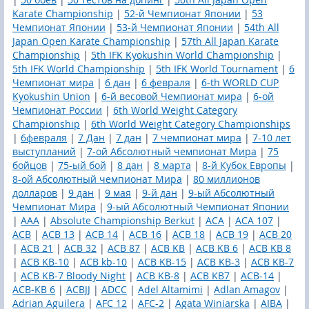
Karate Championship
|
52-й Чемпионат Японии
|
53
Чемпионат Японии
|
53-й Чемпионат Японии
|
54th All
Japan Open Karate Championship
|
57th All Japan Karate
Championship
|
5th IFK Kyokushin World Championship
|
5th IFK World Championship
|
5th IFK World Tournament
|
6
Чемпионат мира
|
6 дан
|
6 февраля
|
6-th WORLD CUP
Kyokushin Union
|
6-й весовой Чемпионат мира
|
6-ой
Чемпионат России
|
6th World Weight Category
Championship
|
6th World Weight Category Championships
|
6февраля
|
7 Дан
|
7 дан
|
7 чемпионат мира
|
7-10 лет
выступланий
|
7-ой Абсолютный чемпионат Мира
|
75
бойцов
|
75-ый бой
|
8 дан
|
8 марта
|
8-й Кубок Европы
|
8-ой Абсолютный чемпионат Мира
|
80 миллионов
долларов
|
9 дан
|
9 мая
|
9-й дан
|
9-ый Абсолютный
Чемпионат Мира
|
9-ый Абсолютный Чемпионат Японии
|
AAA
|
Absolute Championship Berkut
|
ACA
|
ACA 107
|
ACB
|
ACB 13
|
ACB 14
|
ACB 16
|
ACB 18
|
ACB 19
|
ACB 20
|
ACB 21
|
ACB 32
|
ACB 87
|
ACB KB
|
ACB KB 6
|
ACB KB 8
|
ACB KB-10
|
ACB kb-10
|
ACB KB-15
|
ACB KB-3
|
ACB KB-7
|
ACB KB-7 Bloody Night
|
ACB KB-8
|
ACB KB7
|
ACB-14
|
ACB-KB 6
|
ACBJJ
|
ADCC
|
Adel Altamimi
|
Adlan Amagov
|
Adrian Aguilera
|
AFC 12
|
AFC-2
|
Agata Winiarska
|
AIBA
|