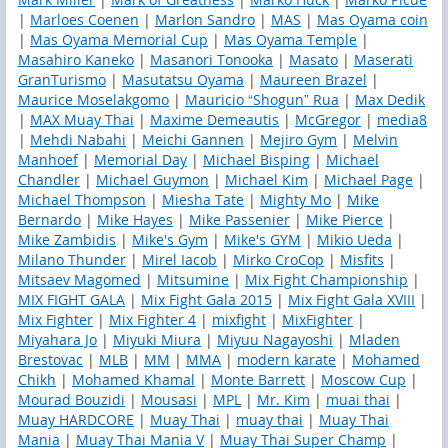
|
Marloes Coenen
|
Marlon Sandro
|
MAS
|
Mas Oyama coin
|
Mas Oyama Memorial Cup
|
Mas Oyama Temple
|
Masahiro Kaneko
|
Masanori Tonooka
|
Masato
|
Maserati
GranTurismo
|
Masutatsu Oyama
|
Maureen Brazel
|
Maurice Moselakgomo
|
Mauricio “Shogun” Rua
|
Max Dedik
|
MAX Muay Thai
|
Maxime Demeautis
|
McGregor
|
media8
|
Mehdi Nabahi
|
Meichi Gannen
|
Mejiro Gym
|
Melvin
Manhoef
|
Memorial Day
|
Michael Bisping
|
Michael
Chandler
|
Michael Guymon
|
Michael Kim
|
Michael Page
|
Michael Thompson
|
Miesha Tate
|
Mighty Mo
|
Mike
Bernardo
|
Mike Hayes
|
Mike Passenier
|
Mike Pierce
|
Mike Zambidis
|
Mike's Gym
|
Mike's GYM
|
Mikio Ueda
|
Milano Thunder
|
Mirel Iacob
|
Mirko CroCop
|
Misfits
|
Mitsaev Magomed
|
Mitsumine
|
Mix Fight Championship
|
MIX FIGHT GALA
|
Mix Fight Gala 2015
|
Mix Fight Gala XVIII
|
Mix Fighter
|
Mix Fighter 4
|
mixfight
|
MixFighter
|
Miyahara Jo
|
Miyuki Miura
|
Miyuu Nagayoshi
|
Mladen
Brestovac
|
MLB
|
MM
|
MMA
|
modern karate
|
Mohamed
Chikh
|
Mohamed Khamal
|
Monte Barrett
|
Moscow Cup
|
Mourad Bouzidi
|
Mousasi
|
MPL
|
Mr. Kim
|
muai thai
|
Muay HARDCORE
|
Muay Thai
|
muay thai
|
Muay Thai
Mania
|
Muay Thai Mania V
|
Muay Thai Super Champ
|