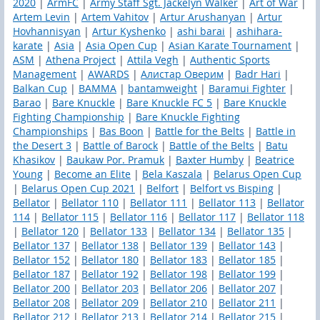
2020
|
ArmFC
|
Army Staff Sgt. Jackelyn Walker
|
Art of War
|
Artem Levin
|
Artem Vahitov
|
Artur Arushanyan
|
Artur
Hovhannisyan
|
Artur Kyshenko
|
ashi barai
|
ashihara-
karate
|
Asia
|
Asia Open Cup
|
Asian Karate Tournament
|
ASM
|
Athena Project
|
Attila Vegh
|
Authentic Sports
Management
|
AWARDS
|
Aлистар Оверим
|
Badr Hari
|
Balkan Cup
|
BAMMA
|
bantamweight
|
Baramui Fighter
|
Barao
|
Bare Knuckle
|
Bare Knuckle FC 5
|
Bare Knuckle
Fighting Championship
|
Bare Knuckle Fighting
Championships
|
Bas Boon
|
Battle for the Belts
|
Battle in
the Desert 3
|
Battle of Barock
|
Battle of the Belts
|
Batu
Khasikov
|
Baukaw Por. Pramuk
|
Baxter Humby
|
Beatrice
Young
|
Become an Elite
|
Bela Kaszala
|
Belarus Open Cup
|
Belarus Open Cup 2021
|
Belfort
|
Belfort vs Bisping
|
Bellator
|
Bellator 110
|
Bellator 111
|
Bellator 113
|
Bellator
114
|
Bellator 115
|
Bellator 116
|
Bellator 117
|
Bellator 118
|
Bellator 120
|
Bellator 133
|
Bellator 134
|
Bellator 135
|
Bellator 137
|
Bellator 138
|
Bellator 139
|
Bellator 143
|
Bellator 152
|
Bellator 180
|
Bellator 183
|
Bellator 185
|
Bellator 187
|
Bellator 192
|
Bellator 198
|
Bellator 199
|
Bellator 200
|
Bellator 203
|
Bellator 206
|
Bellator 207
|
Bellator 208
|
Bellator 209
|
Bellator 210
|
Bellator 211
|
Bellator 212
|
Bellator 213
|
Bellator 214
|
Bellator 215
|