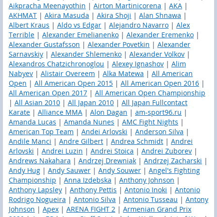
Aikpracha Meenayothin
|
Airton Martinicorena
|
AKA
|
AKHMAT
|
Akira Masuda
|
Akira Shoji
|
Alan Shnawa
|
Albert Kraus
|
Aldo vs Edgar
|
Alejandro Navarro
|
Alex
Terrible
|
Alexander Emelianenko
|
Alexander Eremenko
|
Alexander Gustafsson
|
Alexander Povetkin
|
Alexander
Sarnavskiy
|
Alexander Shlemenko
|
Alexander Volkov
|
Alexandros Chatzichronoglou
|
Alexey Ignashov
|
Alim
Nabyev
|
Alistair Overeem
|
Alka Matewa
|
All American
Open
|
All American Open 2015
|
All American Open 2016
|
All American Open 2017
|
All American Open Championship
|
All Asian 2010
|
All Japan 2010
|
All Japan Fullcontact
Karate
|
Alliance MMA
|
Alon Dagan
|
am-sport96.ru
|
Amanda Lucas
|
Amanda Nunes
|
AMC Fight Nights
|
American Top Team
|
Andei Arlovski
|
Anderson Silva
|
Andile Manci
|
Andre Gilbert
|
Andrea Schmidt
|
Andrei
Arlovski
|
Andrei Luzin
|
Andrei Stoica
|
Andrei Zuborev
|
Andrews Nakahara
|
Andrzej Drewniak
|
Andrzej Zacharski
|
Andy Hug
|
Andy Sauwer
|
Andy Souwer
|
Angel's Fighting
Championship
|
Anna Izdebska
|
Anthony Johnson
|
Anthony Lapsley
|
Anthony Pettis
|
Antonio Inoki
|
Antonio
Rodrigo Nogueira
|
Antonio Silva
|
Antonio Tusseau
|
Antony
Johnson
|
Apex
|
ARENA FIGHT 2
|
Armenian Grand Prix