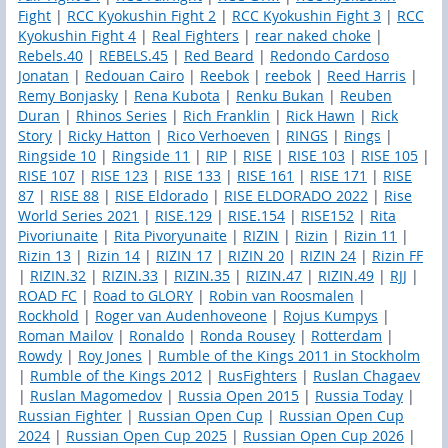
Fight
|
RCC Kyokushin Fight 2
|
RCC Kyokushin Fight 3
|
RCC
Kyokushin Fight 4
|
Real Fighters
|
rear naked choke
|
Rebels.40
|
REBELS.45
|
Red Beard
|
Redondo Cardoso
Jonatan
|
Redouan Cairo
|
Reebok
|
reebok
|
Reed Harris
|
Remy Bonjasky
|
Rena Kubota
|
Renku Bukan
|
Reuben
Duran
|
Rhinos Series
|
Rich Franklin
|
Rick Hawn
|
Rick
Story
|
Ricky Hatton
|
Rico Verhoeven
|
RINGS
|
Rings
|
Ringside 10
|
Ringside 11
|
RIP
|
RISE
|
RISE 103
|
RISE 105
|
RISE 107
|
RISE 123
|
RISE 133
|
RISE 161
|
RISE 171
|
RISE
87
|
RISE 88
|
RISE Eldorado
|
RISE ELDORADO 2022
|
Rise
World Series 2021
|
RISE.129
|
RISE.154
|
RISE152
|
Rita
Pivoriunaite
|
Rita Pivoryunaite
|
RIZIN
|
Rizin
|
Rizin 11
|
Rizin 13
|
Rizin 14
|
RIZIN 17
|
RIZIN 20
|
RIZIN 24
|
Rizin FF
|
RIZIN.32
|
RIZIN.33
|
RIZIN.35
|
RIZIN.47
|
RIZIN.49
|
RJJ
|
ROAD FC
|
Road to GLORY
|
Robin van Roosmalen
|
Rockhold
|
Roger van Audenhoveone
|
Rojus Kumpys
|
Roman Mailov
|
Ronaldo
|
Ronda Rousey
|
Rotterdam
|
Rowdy
|
Roy Jones
|
Rumble of the Kings 2011 in Stockholm
|
Rumble of the Kings 2012
|
RusFighters
|
Ruslan Chagaev
|
Ruslan Magomedov
|
Russia Open 2015
|
Russia Today
|
Russian Fighter
|
Russian Open Cup
|
Russian Open Cup
2024
|
Russian Open Cup 2025
|
Russian Open Cup 2026
|