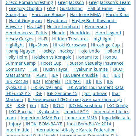
Greco-Roman wrestling
|
Greg Jackson
|
Greg Jackson’s Team
|
Gregory Choplin
|
GSP
|
Gustafsson
|
Hall of Fame
|
Hao
Guanghua
|
Hardcore Boxing
|
Hardcore MMA
|
Harun Kina
|
Harut Grigoryan
|
Hayabusa
|
Hayley Beth Rowlands
|
Haywire
|
Heat 46
|
Hector Lombard
|
Henderson
|
Henderson vs. Pettis
|
Hendo
|
Hendricks
|
Hero Legend
|
Hesdy Gerges
|
Hi-Fi
|
Hidden Treasures
|
highlight
|
Highlight
|
Hip-Show
|
Hiroki Kurosawa
|
Hiroshige Cup
|
Hoang Nguyen
|
Hockey
|
hockey
|
Hojo Undo
|
Holland
|
Holly Holm
|
Holzken vs Kongolo
|
Honami Ito
|
Honbu
Summer Camp
|
Hoost Cup
|
Houston Casualty Insurance
Company
|
HSIF
|
Hucin Faycal
|
Hyakunin kumite
|
I.K.O.
Matsushima
|
IASKF
|
IBA
|
IBA Bare Knuckle
|
IBF
|
IBK
|
IBK России
|
IBO
|
Ichigeki
|
ichigeki
|
IFk
|
IFK
|
IFK
Kyokushin
|
IFK Switzerland
|
IFK World Tournament Kata
|
IFKEuro2018
|
IGF
|
IGF Genome 15
|
Igor Jurkovic
|
Ihar
Markach
|
III Чемпионат ЦФО по кекусин-кан каратэ-до
|
IKF
|
IKKF
|
iko
|
IKO
|
IKO 2
|
IKO Matsushima
|
IKO Хонбу
|
IKO-Europa
|
iKyokushin
|
Imortal FC 9
|
Imperial Athletics
team
|
Imperium MMA Pro
|
Imperium ММА
|
Inga Mikstaite
|
injury
|
INOKI BOM-BA-YE
|
Inoki Bom-Ba-Ye 2014
|
interim title
|
International All-style Karate Federation
|
International Fight Week
|
International Friendship Elite