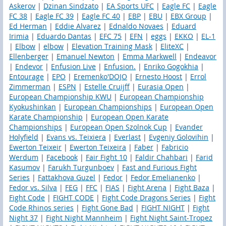
Askerov
|
Dzinan Sindzato
|
EA Sports UFC
|
Eagle FC
|
Eagle
FC 38
|
Eagle FC 39
|
Eagle FC 40
|
EBP
|
EBU
|
EBX Group
|
Ed Herman
|
Eddie Alvarez
|
Ednaldo Novaes
|
Eduard
Irimia
|
Eduardo Dantas
|
EFC 75
|
EFN
|
eggs
|
EKKO
|
EL-1
|
Elbow
|
elbow
|
Elevation Training Mask
|
EliteXC
|
Ellenberger
|
Emanuel Newton
|
Emma Markwell
|
Endeavor
|
Endevor
|
Enfusion Live
|
Enfusion.
|
Enriko Gogokhia
|
Entourage
|
EPO
|
Eremenko'DOJO
|
Ernesto Hoost
|
Errol
Zimmerman
|
ESPN
|
Estelle Cruijff
|
Eurasia Open
|
European Championship KWU
|
European Championship
Kyokushinkan
|
European Championships
|
European Open
Karate Championship
|
European Open Karate
Championships
|
European Open Szolnok Cup
|
Evander
Holyfield
|
Evans vs. Teixiera
|
Everlast
|
Evgeniy Golovihin
|
Ewerton Teixeir
|
Ewerton Teixeira
|
Faber
|
Fabricio
Werdum
|
Facebook
|
Fair Fight 10
|
Faldir Chahbari
|
Farid
Kasumov
|
Farukh Turgunboev
|
Fast and Furious Fight
Series
|
Fattakhova Guzel
|
Fedor
|
Fedor Emelianenko
|
Fedor vs. Silva
|
FEG
|
FFC
|
FIAS
|
Fight Arena
|
Fight Baza
|
Fight Code
|
FIGHT CODE
|
Fight Code Dragons Series
|
Fight
Code Rhinos series
|
Fight Gone Bad
|
FIGHT NIGHT
|
Fight
Night 37
|
Fight Night Mannheim
|
Fight Night Saint-Tropez