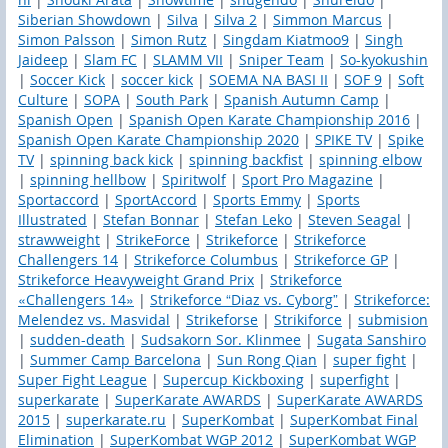
Siberian Showdown
|
Silva
|
Silva 2
|
Simmon Marcus
|
Simon Palsson
|
Simon Rutz
|
Singdam Kiatmoo9
|
Singh
Jaideep
|
Slam FC
|
SLAMM VII
|
Sniper Team
|
So-kyokushin
|
Soccer Kick
|
soccer kick
|
SOEMA NA BASI II
|
SOF 9
|
Soft
Culture
|
SOPA
|
South Park
|
Spanish Autumn Camp
|
Spanish Open
|
Spanish Open Karate Championship 2016
|
Spanish Open Karate Championship 2020
|
SPIKE TV
|
Spike
TV
|
spinning back kick
|
spinning backfist
|
spinning elbow
|
spinning hellbow
|
Spiritwolf
|
Sport Pro Magazine
|
Sportaccord
|
SportAccord
|
Sports Emmy
|
Sports
Illustrated
|
Stefan Bonnar
|
Stefan Leko
|
Steven Seagal
|
strawweight
|
StrikeForce
|
Strikeforce
|
Strikeforce
Challengers 14
|
Strikeforce Columbus
|
Strikeforce GP
|
Strikeforce Heavyweight Grand Prix
|
Strikeforce
«Challengers 14»
|
Strikeforce “Diaz vs. Cyborg”
|
Strikeforce:
Melendez vs. Masvidal
|
Strikeforse
|
Strikiforce
|
submision
|
sudden-death
|
Sudsakorn Sor. Klinmee
|
Sugata Sanshiro
|
Summer Camp Barcelona
|
Sun Rong Qian
|
super fight
|
Super Fight League
|
Supercup Kickboxing
|
superfight
|
superkarate
|
SuperKarate AWARDS
|
SuperKarate AWARDS
2015
|
superkarate.ru
|
SuperKombat
|
SuperKombat Final
Elimination
|
SuperKombat WGP 2012
|
SuperKombat WGP