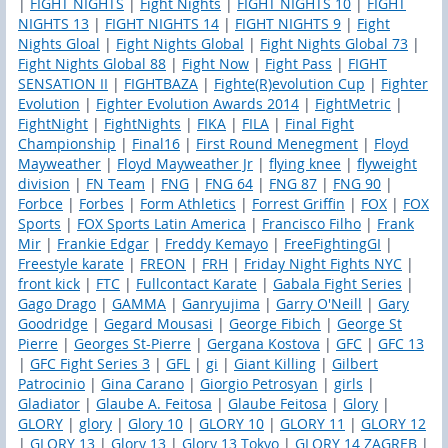
|
FIGHT NIGHTS
|
Fight Nights
|
FIGHT NIGHTS 10
|
FIGHT
NIGHTS 13
|
FIGHT NIGHTS 14
|
FIGHT NIGHTS 9
|
Fight
Nights Gloal
|
Fight Nights Global
|
Fight Nights Global 73
|
Fight Nights Global 88
|
Fight Now
|
Fight Pass
|
FIGHT
SENSATION II
|
FIGHTBAZA
|
Fighte(R)evolution Cup
|
Fighter
Evolution
|
Fighter Evolution Awards 2014
|
FightMetric
|
FightNight
|
FightNights
|
FIKA
|
FILA
|
Final Fight
Championship
|
Final16
|
First Round Menegment
|
Floyd
Mayweather
|
Floyd Mayweather Jr
|
flying knee
|
flyweight
division
|
FN Team
|
FNG
|
FNG 64
|
FNG 87
|
FNG 90
|
Forbce
|
Forbes
|
Form Athletics
|
Forrest Griffin
|
FOX
|
FOX
Sports
|
FOX Sports Latin America
|
Francisco Filho
|
Frank
Mir
|
Frankie Edgar
|
Freddy Kemayo
|
FreeFightingGI
|
Freestyle karate
|
FREON
|
FRH
|
Friday Night Fights NYC
|
front kick
|
FTC
|
Fullcontact Karate
|
Gabala Fight Series
|
Gago Drago
|
GAMMA
|
Ganryujima
|
Garry O'Neill
|
Gary
Goodridge
|
Gegard Mousasi
|
George Fibich
|
George St
Pierre
|
Georges St-Pierre
|
Gergana Kostova
|
GFC
|
GFC 13
|
GFC Fight Series 3
|
GFL
|
gi
|
Giant Killing
|
Gilbert
Patrocinio
|
Gina Carano
|
Giorgio Petrosyan
|
girls
|
Gladiator
|
Glaube A. Feitosa
|
Glaube Feitosa
|
Glory
|
GLORY
|
glory
|
Glory 10
|
GLORY 10
|
GLORY 11
|
GLORY 12
|
GLORY 13
|
Glory 13
|
Glory 13 Tokyo
|
GLORY 14 ZAGREB
|