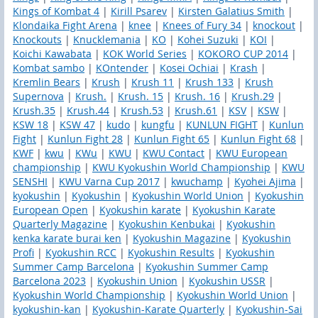
Kings of Kombat 4
|
Kirill Psarev
|
Kirsten Galatius Smith
|
Klondaika Fight Arena
|
knee
|
Knees of Fury 34
|
knockout
|
Knockouts
|
Knucklemania
|
KO
|
Kohei Suzuki
|
KOI
|
Koichi Kawabata
|
KOK World Series
|
KOKORO CUP 2014
|
Kombat sambo
|
KOntender
|
Kosei Ochiai
|
Krash
|
Kremlin Bears
|
Krush
|
Krush 11
|
Krush 133
|
Krush
Supernova
|
Krush.
|
Krush. 15
|
Krush. 16
|
Krush.29
|
Krush.35
|
Krush.44
|
Krush.53
|
Krush.61
|
KSV
|
KSW
|
KSW 18
|
KSW 47
|
kudo
|
kungfu
|
KUNLUN FIGHT
|
Kunlun
Fight
|
Kunlun Fight 28
|
Kunlun Fight 65
|
Kunlun Fight 68
|
KWF
|
kwu
|
KWu
|
KWU
|
KWU Contact
|
KWU European
championship
|
KWU Kyokushin World Championship
|
KWU
SENSHI
|
KWU Varna Cup 2017
|
kwuchamp
|
Kyohei Ajima
|
kyokushin
|
Kyokushin
|
Kyokushin World Union
|
Kyokushin
European Open
|
Kyokushin karate
|
Kyokushin Karate
Quarterly Magazine
|
Kyokushin Kenbukai
|
Kyokushin
kenka karate burai ken
|
Kyokushin Magazine
|
Kyokushin
Profi
|
Kyokushin RCC
|
Kyokushin Results
|
Kyokushin
Summer Camp Barcelona
|
Kyokushin Summer Camp
Barcelona 2023
|
Kyokushin Union
|
Kyokushin USSR
|
Kyokushin World Championship
|
Kyokushin World Union
|
kyokushin-kan
|
Kyokushin-Karate Quarterly
|
Kyokushin-Sai