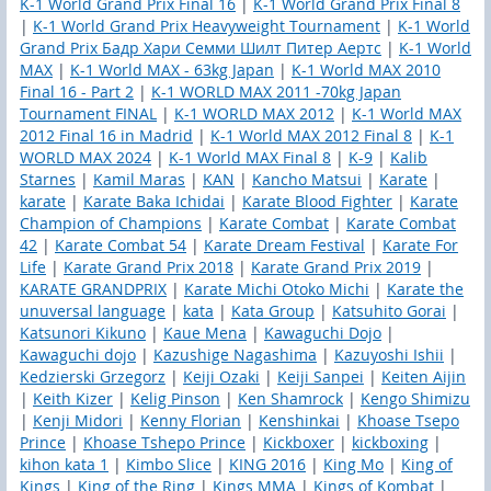
K-1 World Grand Prix Final 16
|
K-1 World Grand Prix Final 8
|
K-1 World Grand Prix Heavyweight Tournament
|
K-1 World
Grand Prix Бадр Хари Семми Шилт Питер Аертс
|
K-1 World
MAX
|
K-1 World MAX - 63kg Japan
|
K-1 World MAX 2010
Final 16 - Part 2
|
K-1 WORLD MAX 2011 -70kg Japan
Tournament FINAL
|
K-1 WORLD MAX 2012
|
K-1 World MAX
2012 Final 16 in Madrid
|
K-1 World MAX 2012 Final 8
|
K-1
WORLD MAX 2024
|
K-1 World MAX Final 8
|
K-9
|
Kalib
Starnes
|
Kamil Maras
|
KAN
|
Kancho Matsui
|
Karate
|
karate
|
Karate Baka Ichidai
|
Karate Blood Fighter
|
Karate
Champion of Champions
|
Karate Combat
|
Karate Combat
42
|
Karate Combat 54
|
Karate Dream Festival
|
Karate For
Life
|
Karate Grand Prix 2018
|
Karate Grand Prix 2019
|
KARATE GRANDPRIX
|
Karate Michi Otoko Michi
|
Karate the
unuversal language
|
kata
|
Kata Group
|
Katsuhito Gorai
|
Katsunori Kikuno
|
Kaue Mena
|
Kawaguchi Dojo
|
Kawaguchi dojo
|
Kazushige Nagashima
|
Kazuyoshi Ishii
|
Kedzierski Grzegorz
|
Keiji Ozaki
|
Keiji Sanpei
|
Keiten Aijin
|
Keith Kizer
|
Kelig Pinson
|
Ken Shamrock
|
Kengo Shimizu
|
Kenji Midori
|
Kenny Florian
|
Kenshinkai
|
Khoase Tsepo
Prince
|
Khoase Tshepo Prince
|
Kickboxer
|
kickboxing
|
kihon kata 1
|
Kimbo Slice
|
KING 2016
|
King Mo
|
King of
Kings
|
King of the Ring
|
Kings MMA
|
Kings of Kombat
|