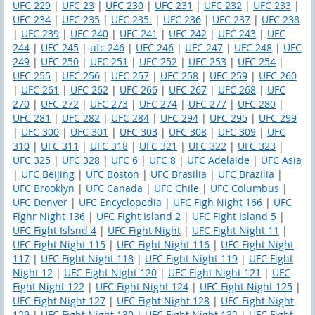
UFC 229
|
UFC 23
|
UFC 230
|
UFC 231
|
UFC 232
|
UFC 233
|
UFC 234
|
UFC 235
|
UFC 235.
|
UFC 236
|
UFC 237
|
UFC 238
|
UFC 239
|
UFC 240
|
UFC 241
|
UFC 242
|
UFC 243
|
UFC
244
|
UFC 245
|
ufc 246
|
UFC 246
|
UFC 247
|
UFC 248
|
UFC
249
|
UFC 250
|
UFC 251
|
UFC 252
|
UFC 253
|
UFC 254
|
UFC 255
|
UFC 256
|
UFC 257
|
UFC 258
|
UFC 259
|
UFC 260
|
UFC 261
|
UFC 262
|
UFC 266
|
UFC 267
|
UFC 268
|
UFC
270
|
UFC 272
|
UFC 273
|
UFC 274
|
UFC 277
|
UFC 280
|
UFC 281
|
UFC 282
|
UFC 284
|
UFC 294
|
UFC 295
|
UFC 299
|
UFC 300
|
UFC 301
|
UFC 303
|
UFC 308
|
UFC 309
|
UFC
310
|
UFC 311
|
UFC 318
|
UFC 321
|
UFC 322
|
UFC 323
|
UFC 325
|
UFC 328
|
UFC 6
|
UFC 8
|
UFC Adelaide
|
UFC Asia
|
UFC Beijing
|
UFC Boston
|
UFC Brasilia
|
UFC Brazilia
|
UFC Brooklyn
|
UFC Canada
|
UFC Chile
|
UFC Columbus
|
UFC Denver
|
UFC Encyclopedia
|
UFC Figh Night 166
|
UFC
Fighr Night 136
|
UFC Fight Island 2
|
UFC Fight Island 5
|
UFC Fight Islsnd 4
|
UFC Fight Night
|
UFC Fight Night 11
|
UFC Fight Night 115
|
UFC Fight Night 116
|
UFC Fight Night
117
|
UFC Fight Night 118
|
UFC Fight Night 119
|
UFC Fight
Night 12
|
UFC Fight Night 120
|
UFC Fight Night 121
|
UFC
Fight Night 122
|
UFC Fight Night 124
|
UFC Fight Night 125
|
UFC Fight Night 127
|
UFC Fight Night 128
|
UFC Fight Night
129
|
UFC Fight Night 130
|
UFC Fight Night 132
|
UFC Fight