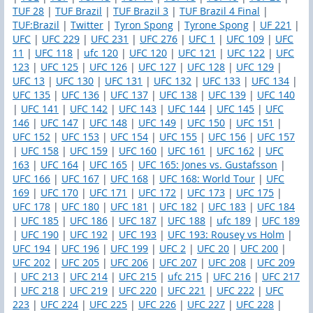
TUF 28
|
TUF Brazil
|
TUF Brazil 3
|
TUF Brazil 4 Final
|
TUF:Brazil
|
Twitter
|
Tyron Spong
|
Tyrone Spong
|
UF 221
|
UFC
|
UFC 229
|
UFC 231
|
UFC 276
|
UFC 1
|
UFC 109
|
UFC
11
|
UFC 118
|
ufc 120
|
UFC 120
|
UFC 121
|
UFC 122
|
UFC
123
|
UFC 125
|
UFC 126
|
UFC 127
|
UFC 128
|
UFC 129
|
UFC 13
|
UFC 130
|
UFC 131
|
UFC 132
|
UFC 133
|
UFC 134
|
UFC 135
|
UFC 136
|
UFC 137
|
UFC 138
|
UFC 139
|
UFC 140
|
UFC 141
|
UFC 142
|
UFC 143
|
UFC 144
|
UFC 145
|
UFC
146
|
UFC 147
|
UFC 148
|
UFC 149
|
UFC 150
|
UFC 151
|
UFC 152
|
UFC 153
|
UFC 154
|
UFC 155
|
UFC 156
|
UFC 157
|
UFC 158
|
UFC 159
|
UFC 160
|
UFC 161
|
UFC 162
|
UFC
163
|
UFC 164
|
UFC 165
|
UFC 165: Jones vs. Gustafsson
|
UFC 166
|
UFC 167
|
UFC 168
|
UFC 168: World Tour
|
UFC
169
|
UFC 170
|
UFC 171
|
UFC 172
|
UFC 173
|
UFC 175
|
UFC 178
|
UFC 180
|
UFC 181
|
UFC 182
|
UFC 183
|
UFC 184
|
UFC 185
|
UFC 186
|
UFC 187
|
UFC 188
|
ufc 189
|
UFC 189
|
UFC 190
|
UFC 192
|
UFC 193
|
UFC 193: Rousey vs Holm
|
UFC 194
|
UFC 196
|
UFC 199
|
UFC 2
|
UFC 20
|
UFC 200
|
UFC 202
|
UFC 205
|
UFC 206
|
UFC 207
|
UFC 208
|
UFC 209
|
UFC 213
|
UFC 214
|
UFC 215
|
ufc 215
|
UFC 216
|
UFC 217
|
UFC 218
|
UFC 219
|
UFC 220
|
UFC 221
|
UFC 222
|
UFC
223
|
UFC 224
|
UFC 225
|
UFC 226
|
UFC 227
|
UFC 228
|