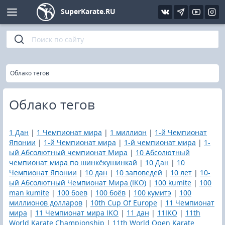
SuperKarate.RU
Киокушинкай
Фото
Интервью
Уроки каратэ
Кёкусин (IFK)
Видео
Статьи
Файлы
»
Главная
Облако тегов
Шинкиокушинкай
Библиотека
Облако тегов
Кекусин-кан
1 Дан
|
1 Чемпионат мира
|
1 миллион
|
1-й Чемпионат
Кикбоксинг и K-1
Японии
|
1-й Чемпионат мира
|
1-й чемпионат мира
|
1-
ый Абсолютный чемпионат Мира
|
10 Абсолютный
чемпионат мира по шинкёкушинкай
|
10 Дан
|
10
Бокс
Чемпионат Японии
|
10 дан
|
10 заповедей
|
10 лет
|
10-
ый Абсолютный Чемпионат Мира (IKO)
|
100 kumite
|
100
UFC и MMA
man kumite
|
100 боев
|
100 боёв
|
100 кумитэ
|
100
миллионов долларов
|
10th Cup Of Europe
|
11 Чемпионат
мира
|
11 Чемпионат мира IKO
|
11 дан
|
11IKO
|
11th
Муай тай
World Karate Championship
|
11th World Open Karate