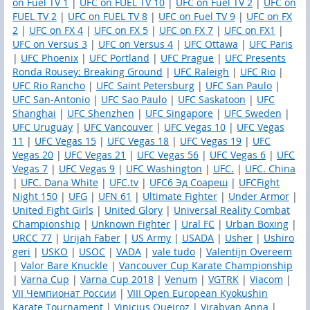
on Fuel TV 1
|
UFC on FUEL TV 10
|
UFC on Fuel TV 2
|
UFC on
FUEL TV 2
|
UFC on FUEL TV 8
|
UFC on Fuel TV 9
|
UFC on FX
2
|
UFC on FX 4
|
UFC on FX 5
|
UFC on FX 7
|
UFC on FX1
|
UFC on Versus 3
|
UFC on Versus 4
|
UFC Ottawa
|
UFC Paris
|
UFC Phoenix
|
UFC Portland
|
UFC Prague
|
UFC Presents
Ronda Rousey: Breaking Ground
|
UFC Raleigh
|
UFC Rio
|
UFC Rio Rancho
|
UFC Saint Petersburg
|
UFC San Paulo
|
UFC San-Antonio
|
UFC Sao Paulo
|
UFC Saskatoon
|
UFC
Shanghai
|
UFC Shenzhen
|
UFC Singapore
|
UFC Sweden
|
UFC Uruguay
|
UFC Vancouver
|
UFC Vegas 10
|
UFC Vegas
11
|
UFC Vegas 15
|
UFC Vegas 18
|
UFC Vegas 19
|
UFC
Vegas 20
|
UFC Vegas 21
|
UFC Vegas 56
|
UFC Vegas 6
|
UFC
Vegas 7
|
UFC Vegas 9
|
UFC Washington
|
UFC.
|
UFC. China
|
UFC. Dana White
|
UFC.tv
|
UFC6 Эд Соареш
|
UFCFight
Night 150
|
UFG
|
UFN 61
|
Ultimate Fighter
|
Under Armor
|
United Fight Girls
|
United Glory
|
Universal Reality Combat
Championship
|
Unknown Fighter
|
Ural FC
|
Urban Boxing
|
URCC 77
|
Urijah Faber
|
US Army
|
USADA
|
Usher
|
Ushiro
geri
|
USKO
|
USOC
|
VADA
|
vale tudo
|
Valentijn Overeem
|
Valor Bare Knuckle
|
Vancouver Cup Karate Championship
|
Varna Cup
|
Varna Cup 2018
|
Venum
|
VGTRK
|
Viacom
|
VII Чемпионат России
|
VIII Open European Kyokushin
Karate Tournament
|
Vinicius Queiroz
|
Virabyan Anna
|