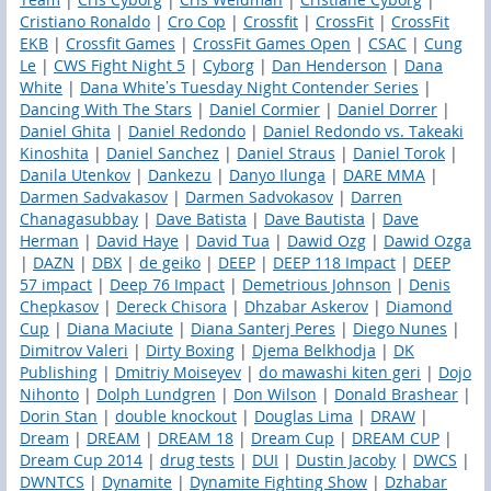
Cristiano Ronaldo
|
Cro Cop
|
Crossfit
|
CrossFit
|
CrossFit
EKB
|
Crossfit Games
|
CrossFit Games Open
|
CSAC
|
Cung
Le
|
CWS Fight Night 5
|
Cyborg
|
Dan Henderson
|
Dana
White
|
Dana White’s Tuesday Night Contender Series
|
Dancing With The Stars
|
Daniel Cormier
|
Daniel Dorrer
|
Daniel Ghita
|
Daniel Redondo
|
Daniel Redondo vs. Takeaki
Kinoshita
|
Daniel Sanchez
|
Daniel Straus
|
Daniel Torok
|
Danila Utenkov
|
Dankezu
|
Danyo Ilunga
|
DARE MMA
|
Darmen Sadvakasov
|
Darmen Sadvokasov
|
Darren
Chanagasubbay
|
Dave Batista
|
Dave Bautista
|
Dave
Herman
|
David Haye
|
David Tua
|
Dawid Ozg
|
Dawid Ozga
|
DAZN
|
DBX
|
de geiko
|
DEEP
|
DEEP 118 Impact
|
DEEP
57 impact
|
Deep 76 Impact
|
Demetrious Johnson
|
Denis
Chepkasov
|
Dereck Chisora
|
Dhzabar Askerov
|
Diamond
Cup
|
Diana Maciute
|
Diana Santerj Peres
|
Diego Nunes
|
Dimitrov Valeri
|
Dirty Boxing
|
Djema Belkhodja
|
DK
Publishing
|
Dmitriy Moiseyev
|
do mawashi kiten geri
|
Dojo
Nihonto
|
Dolph Lundgren
|
Don Wilson
|
Donald Brashear
|
Dorin Stan
|
double knockout
|
Douglas Lima
|
DRAW
|
Dream
|
DREAM
|
DREAM 18
|
Dream Cup
|
DREAM CUP
|
Dream Cup 2014
|
drug tests
|
DUI
|
Dustin Jacoby
|
DWCS
|
DWNTCS
|
Dynamite
|
Dynamite Fighting Show
|
Dzhabar