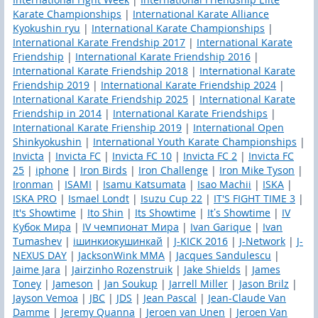
Karate Championships
|
International Karate Alliance
Kyokushin ryu
|
International Karate Championships
|
International Karate Frendship 2017
|
International Karate
Friendship
|
International Karate Friendship 2016
|
International Karate Friendship 2018
|
International Karate
Friendship 2019
|
International Karate Friendship 2024
|
International Karate Friendship 2025
|
International Karate
Friendship in 2014
|
International Karate Friendships
|
International Karate Frienship 2019
|
International Open
Shinkyokushin
|
International Youth Karate Championships
|
Invicta
|
Invicta FC
|
Invicta FC 10
|
Invicta FC 2
|
Invicta FC
25
|
iphone
|
Iron Birds
|
Iron Challenge
|
Iron Mike Tyson
|
Ironman
|
ISAMI
|
Isamu Katsumata
|
Isao Machii
|
ISKA
|
ISKA PRO
|
Ismael Londt
|
Isuzu Cup 22
|
IT'S FIGHT TIME 3
|
It's Showtime
|
Ito Shin
|
Its Showtime
|
It’s Showtime
|
IV
Кубок Мира
|
IV чемпионат Мира
|
Ivan Garique
|
Ivan
Tumashev
|
iшинкиокушинкай
|
J-KICK 2016
|
J-Network
|
J-
NEXUS DAY
|
JacksonWink MMA
|
Jacques Sandulescu
|
Jaime Jara
|
Jairzinho Rozenstruik
|
Jake Shields
|
James
Toney
|
Jameson
|
Jan Soukup
|
Jarrell Miller
|
Jason Brilz
|
Jayson Vemoa
|
JBC
|
JDS
|
Jean Pascal
|
Jean-Claude Van
Damme
|
Jeremy Quanna
|
Jeroen van Unen
|
Jeroen Van