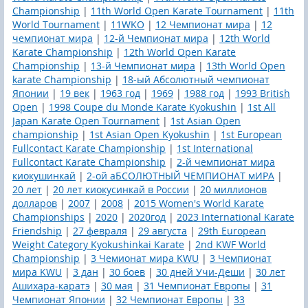
Championship
|
11th World Open Karate Tournament
|
11th
World Tournament
|
11WKO
|
12 Чемпионат мира
|
12
чемпионат мира
|
12-й Чемпионат мира
|
12th World
Karate Championship
|
12th World Open Karate
Championship
|
13-й Чемпионат мира
|
13th World Open
karate Championship
|
18-ый Абсолютный чемпионат
Японии
|
19 век
|
1963 год
|
1969
|
1988 год
|
1993 British
Open
|
1998 Coupe du Monde Karate Kyokushin
|
1st All
Japan Karate Open Tournament
|
1st Asian Open
championship
|
1st Asian Open Kyokushin
|
1st European
Fullcontact Karate Championship
|
1st International
Fullcontact Karate Championship
|
2-й чемпионат мира
киокушинкай
|
2-ой аБСОЛЮТНЫЙ ЧЕМПИОНАТ мИРА
|
20 лет
|
20 лет киокусинкай в России
|
20 миллионов
долларов
|
2007
|
2008
|
2015 Women's World Karate
Championships
|
2020
|
2020год
|
2023 International Karate
Friendship
|
27 февраля
|
29 августа
|
29th European
Weight Category Kyokushinkai Karate
|
2nd KWF World
Championship
|
3 Чемионат мира KWU
|
3 Чемпионат
мира KWU
|
3 дан
|
30 боев
|
30 дней Учи-Деши
|
30 лет
Ашихара-каратэ
|
30 мая
|
31 Чемпионат Европы
|
31
Чемпионат Японии
|
32 Чемпионат Европы
|
33