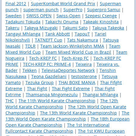
Final 2012
|
SuperKombat World Grand Prix
|
Superman
punch
|
superman punch
|
SuperPro
|
Superpro Samui
|
Sweden
|
SWISS OPEN
|
Swiss-Open
|
Szepesi Csenge
|
Tadakuni Tokuda
|
Takaichi Onuma
|
Takeaki Kinoshita
|
Takeru
|
Takeya Mizugaki
|
Takumi Sato
|
Takuya Takeoka
|
Tangayi Mhlanga
|
Tank Abbott
|
TapouT
|
Tariel
Nikoleishvili
|
TATNEFT Cup
|
Tats Nakamura
|
Tatsuya
Iwasaki
|
TDLR
|
Team Jackson-Winkeljohn MMA
|
Team
Mixed World Cup
|
Team Mixed World Cup in Brazil
|
Team
Nogueira
|
Tech-KREP FC
|
Tech-Krep FC
|
Tech-KREP FC
PRIME
|
TECH-KREP FC: PRIME-4
|
Teixeira
|
Teixeira vs.
Bader
|
Tekken
|
TelevisaDeportes Network
|
Tenshin
Nasukawa
|
Teona Gazdeliani
|
testosterone
|
Tetsuya
Yamato
|
Tezuka Group
|
THAI BOXE MANIA
|
Thai Fifght
Extreme
|
Thai Fight
|
Thai Fight Extreme
|
Thai Fight
Extrime
|
Thamsanqa Mngomezulu
|
Thangai Mhlanga
|
THC
|
The 11th World Karate Championship
|
The 12th
World Karate Championship
|
The 12th World Open Karate
Championship
|
The 13th World Karate Championship
|
The
13th World Open Karate Championship
|
The 18th European
Open Karate Championship
|
The 1st International
Fullcontact Karate Championship
|
The 1st KWU European