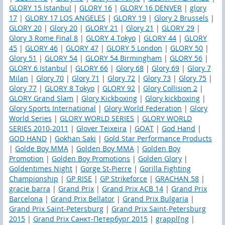
GLORY 15 Istanbul
|
GLORY 16
|
GLORY 16 DENVER
|
glory
17
|
GLORY 17 LOS ANGELES
|
GLORY 19
|
Glory 2 Brussels
|
GLORY 20
|
Glory 20
|
GLORY 21
|
Glory 21
|
GLORY 29
|
Glory 3 Rome Final 8
|
GLORY 4 Tokyo
|
GLORY 44
|
GLORY
45
|
GLORY 46
|
GLORY 47
|
GLORY 5 London
|
GLORY 50
|
Glory 51
|
GLORY 54
|
GLORY 54 Birmingham
|
GLORY 56
|
GLORY 6 Istanbul
|
GLORY 66
|
Glory 68
|
Glory 69
|
Glory 7
Milan
|
Glory 70
|
Glory 71
|
Glory 72
|
Glory 73
|
Glory 75
|
Glory 77
|
GLORY 8 Tokyo
|
GLORY 92
|
Glory Collision 2
|
GLORY Grand Slam
|
Glory Kickboxing
|
Glory kickboxing
|
Glory Sports International
|
Glory World Federation
|
Glory
World Series
|
GLORY WORLD SERIES
|
GLORY WORLD
SERIES 2010-2011
|
Glover Teixeira
|
GOAT
|
God Hand
|
GOD HAND
|
Gokhan Saki
|
Gold Star Performance Products
|
Golde Boy MMA
|
Golden Boy MMA
|
Golden Boy
Promotion
|
Golden Boy Promotions
|
Golden Glory
|
Goldentimes Night
|
Gorge St-Pierre
|
Gorilla Fighting
Championship
|
GP RISE
|
GP Strikeforce
|
GRACHAN 58
|
gracie barra
|
Grand Prix
|
Grand Prix ACB 14
|
Grand Prix
Barcelona
|
Grand Prix Bellator
|
Grand Prix Bulgaria
|
Grand Prix Saint-Petersburg
|
Grand Prix Saint-Petersburg
2015
|
Grand Prix Санкт-Петербург 2015
|
grappl[ng
|