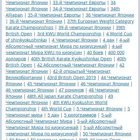
Чемпионат Японии
|
33-й Чемпионат Европы
|
34
Чемпионат Японии
|
34-й Чемпионат Европы
|
34th
Alljapan
|
35-й Чемпионат Европы
|
36 Чемпионат Японии
|
36-й Чемпионат Японии
|
37th European Weight Category
Karate Championships
|
39-й чемпионат Японии
|
39th
British Open
|
3rd KWU World Championship
|
4 World Cup
of shinkyokushinkai
|
4 Чемпионат Японии
|
4 дан
|
4-ый
Абсолютный чемпионат Мира по киокусинкай
|
4-ый
чемпионат Мира KWU по киокусин
|
40 боев
|
400 000
долларов
|
40th British Karate Kyokushinkai Open
|
40th
British Open
|
42 Абсолютный Чемпионат Японии
|
42
Чемпионат Японии
|
42-й открытый Чемпионат
Великобритании
|
43rd British Open 2019
|
44 Чемпионат
Японии
|
45 Чемпионат Японии
|
46 Чемпионат Японии
|
46 чемпионат Японии
|
47 ронинов
|
48 Чемпионат
Японии
|
48th All Japan Karate Championship
|
49
Чемпионат Японии
|
4th KWU Kyokushin World
Championship
|
4th World Cup
|
5 Чемпионат Японии
|
5
Чемпионат мира
|
5 дан
|
5 килограммов
|
5-ый
Абсолютный Чемпионат Мира
|
5-ый Абсолютный
Чемпионат Мира по киокусинкай
|
5-ый Абсолютный
чемпионат Мира по киокусинкуй
|
50 Чемпионат Японии
|
50 боев
|
50 тестов на допинг
|
50th All Japan Open