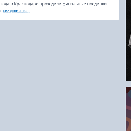
4 года в Краснодаре проходили финальные поединки
ного Федерального округа по киокусинкай каратэ.
Киокушин (IKO)
16.08.2026
RCC Kyokushin Fight 5