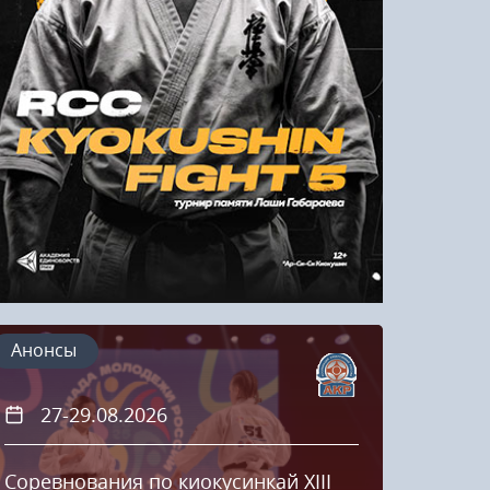
Напомнить пароль
Регистрация
Анонсы
27-29.08.2026
20
Соревнования по киокусинкай XIII
Кубок