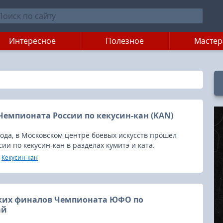
Интересное
Полезное
Мастер
Чемпионата России по кекусин-кан (KAN)
года, в Московском центре боевых искусств прошел
ии по кекусин-кан в разделах кумитэ и ката.
Кекусин-кан
ких финалов Чемпионата ЮФО по
ай