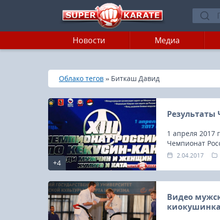
Новости
Медиа
»
»
Главная
Облако тегов
Биткаш Давид
Результаты 
1 апреля 2017 
Чемпионат Росс
2.04.2017
+4
Видео мужс
киокушинк