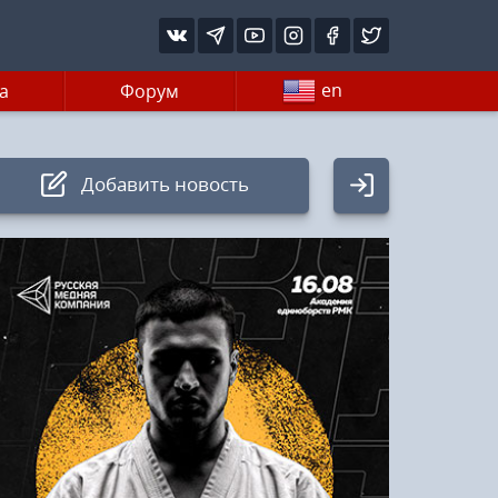
en
а
Форум
Добавить новость
Авторизация
Логин:
Пароль
Войти