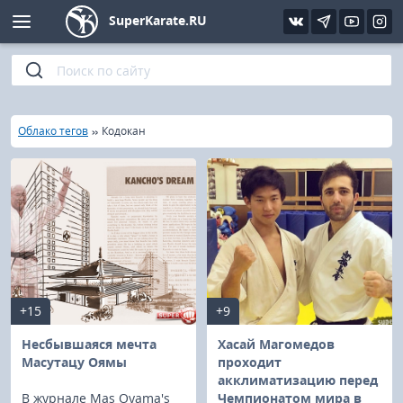
SuperKarate.RU
Киокушинкай
Фото
Интервью
Уроки каратэ
Кёкусин (IFK)
Видео
Статьи
Файлы
»
»
Главная
Облако тегов
Кодокан
Шинкиокушинкай
Библиотека
Кекусин-кан
Кикбоксинг и K-1
Бокс
+15
+9
UFC и MMA
Несбывшаяся мечта
Хасай Магомедов
Масутацу Оямы
проходит
акклиматизацию перед
Муай тай
В журнале Mas Oyama's
Чемпионатом мира в