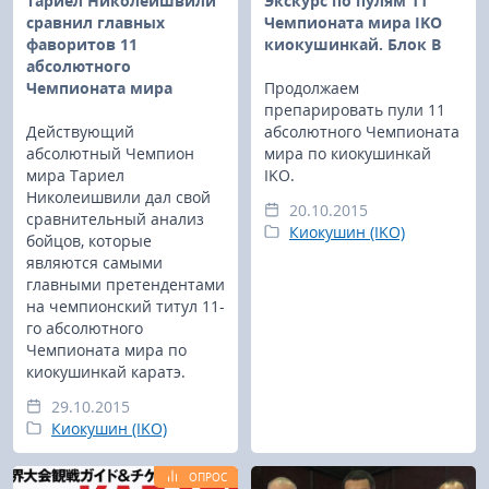
Тариел Николеишвили
Экскурс по пулям 11
сравнил главных
Чемпионата мира IKO
фаворитов 11
киокушинкай. Блок B
абсолютного
Чемпионата мира
Продолжаем
препарировать пули 11
Действующий
абсолютного Чемпионата
абсолютный Чемпион
мира по киокушинкай
мира Тариел
IKO.
Николеишвили дал свой
20.10.2015
сравнительный анализ
Киокушин (IKO)
бойцов, которые
являются самыми
главными претендентами
на чемпионский титул 11-
го абсолютного
Чемпионата мира по
киокушинкай каратэ.
29.10.2015
Киокушин (IKO)
ОПРОС