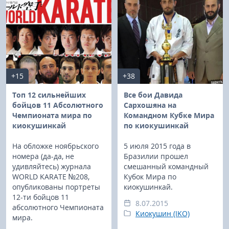
+15
+38
Топ 12 сильнейших
Все бои Давида
бойцов 11 Абсолютного
Сархошяна на
Чемпионата мира по
Командном Кубке Мира
киокушинкай
по киокушинкай
На обложке ноябрьского
5 июля 2015 года в
номера (да-да, не
Бразилии прошел
удивляйтесь) журнала
смешанный командный
WORLD KARATE №208,
Кубок Мира по
опубликованы портреты
киокушинкай.
12-ти бойцов 11
8.07.2015
абсолютного Чемпионата
Киокушин (IKO)
мира.