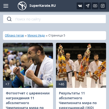
SuperKarate.RU
Киокушинкай
Фото
Интервью
Уроки каратэ
Кёкусин (IFK)
Видео
Статьи
Файлы
»
»
»
Главная
Облако тегов
Микио Уеда
Страница 5
Шинкиокушинкай
Библиотека
Кекусин-кан
Кикбоксинг и K-1
Бокс
+7
+46
UFC и MMA
Фотоотчет с церемонии
Результаты 11
награждения 11
абсолютного
абсолютного
Чемпионата мира по
Муай тай
Чемпионата мира по
киокушинкай (IKO)