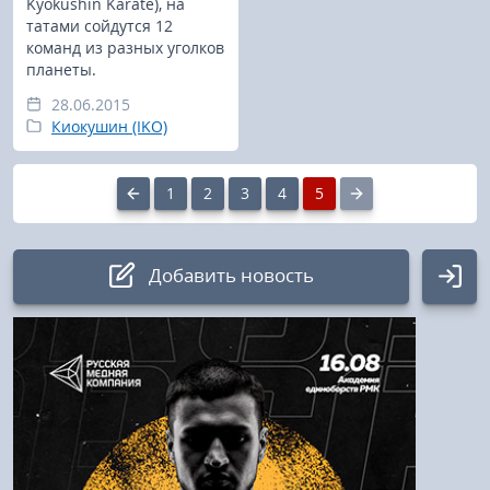
Kyokushin Karate), на
татами сойдутся 12
команд из разных уголков
планеты.
28.06.2015
Киокушин (IKO)
1
2
3
4
5
Добавить новость
Авторизация
Логин:
Пароль