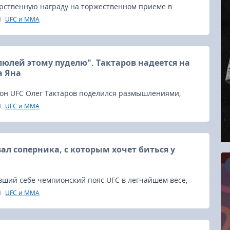
арственную награду на торжественном приеме в
 с другими российскими спортсменами.
UFC и MMA
люлей этому пуделю". Тактаров надеется на
а Яна
н UFC Олег Тактаров поделился размышлениями,
и вызывают у него наибольший интерес.
UFC и MMA
ал соперника, с которым хочет биться у
вший себе чемпионский пояс UFC в легчайшем весе,
ующем бою не только сохранить свой титул, но и
UFC и MMA
16.08.2026
 одно из поражений, которые он потерпел в
ге мира.
RCC Kyokushin Fight 5