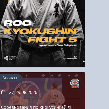
Напомнить пароль
Регистрация
Анонсы
27-29.08.2026
20
Соревнования по киокусинкай XIII
Кубок