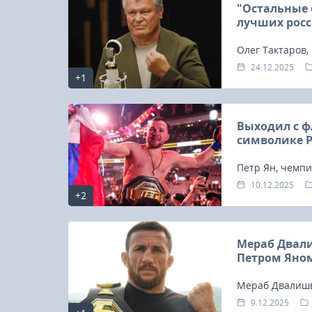
"Остальные 
лучших росс
Олег Тактаров
Махачева и Пет
24.12.2025
+1
Выходил с ф
символике Р
Петр Ян, чемпи
принципиально
10.12.2025
+2
прокомментиро
государственн
Мераб Двали
Петром Яно
Мераб Двалишв
весе после рев
9.12.2025