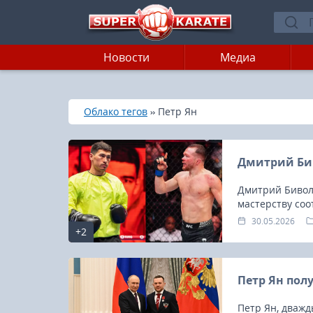
Новости
Медиа
»
»
Главная
Облако тегов
Петр Ян
Дмитрий Бив
Дмитрий Бивол
мастерству соо
30.05.2026
+2
Петр Ян пол
Петр Ян, дваж