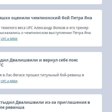
я уже предоставила ему гарантии титульного боя в
динке.
яшко оценили чемпионский бой Петра Яна
 тяжелого веса UFC Александр Волков и его тренер
высказались о чемпионском выступлении Петра Яна
 Двалишвили.
UFC и MMA
едил Двалишвили и вернул себе пояс
FC
я в Лас-Вегасе прошел титульный бой-реванш в
е UFC – грузинский атлет Мераб Двалишвили защищал
UFC и MMA
осягательств россиянина Петра Яна.
стыдил Двалишвили из-за приглашения в
ле реванша