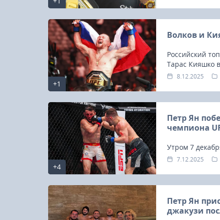
+1
что организаци
следующем пое
Волков и Ки
Российский топ
Тарас Кияшко 
против Мераба
8.12.2025
+1
Петр Ян поб
чемпиона U
Утром 7 декабр
легчайшем вес
7.12.2025
+4
свой пояс от п
Петр Ян при
джакузи пос