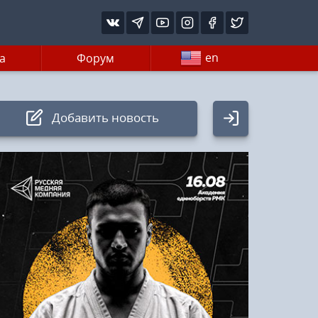
en
а
Форум
Добавить новость
Авторизация
Логин:
Пароль
Войти