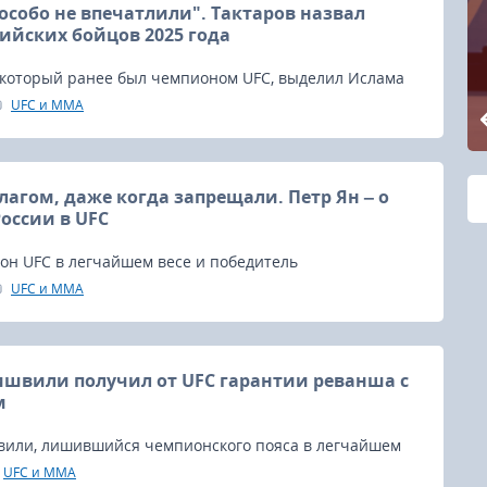
особо не впечатлили". Тактаров назвал
ийских бойцов 2025 года
, который ранее был чемпионом UFC, выделил Ислама
ра Яна как лучших российских бойцов на 2025 год.
UFC и MMA
лагом, даже когда запрещали. Петр Ян – о
оссии в UFC
он UFC в легчайшем весе и победитель
го реванша с Мерабом Двалишвили, недавно
UFC и MMA
вал значимость выступления в октагоне под
ым флагом.
швили получил от UFC гарантии реванша с
м
или, лишившийся чемпионского пояса в легчайшем
анша с Петром Яном на турнире UFC 324, утверждает,
UFC и MMA