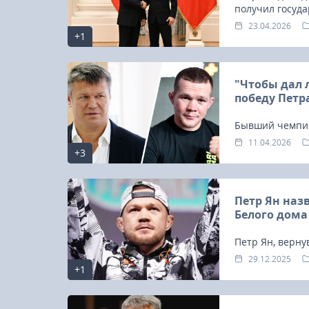
получил госуд
Кремле вместе
23.04.2026
+1
"Чтобы дал 
победу Петр
Бывший чемпио
какие поединк
11.04.2026
+3
Петр Ян назв
Белого дома
Петр Ян, верну
намерен в след
29.12.2025
23-25.10.2026
+1
компенсировать
сильнейшей ли
Spanish Autumn Camp 2026