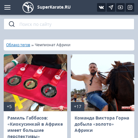
SuperKarate.RU
Киокушинкай
Фото
Интервью
Уроки каратэ
Кёкусин (IFK)
Видео
Статьи
Файлы
»
»
Главная
Облако тегов
Чемпионат Африки
Шинкиокушинкай
Библиотека
Кекусин-кан
Кикбоксинг и K-1
Бокс
+5
+17
UFC и MMA
Рамиль Габбасов:
Команда Виктора Горна
«Киокусинкай в Африке
добыла «золото»
имеет большие
Африки
Муай тай
перспективы»