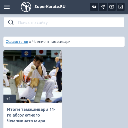
SuperKarate.RU
Киокушинкай
Фото
Интервью
Уроки каратэ
Кёкусин (IFK)
Видео
Статьи
Файлы
»
»
Главная
Облако тегов
Чемпионт тамэсивари
Шинкиокушинкай
Библиотека
Кекусин-кан
Кикбоксинг и K-1
Бокс
+11
UFC и MMA
Итоги тамэшивари 11-
го абсолютного
Чемпионата мира
Муай тай