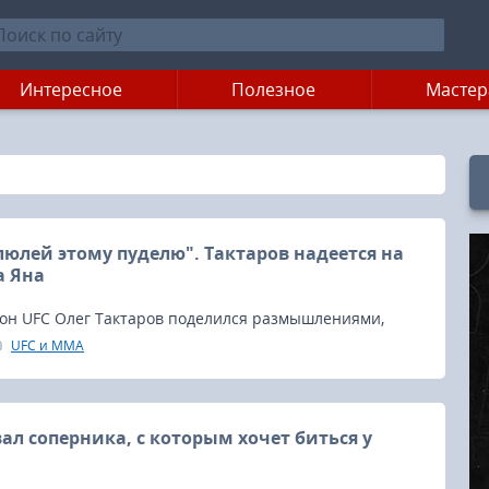
Интересное
Полезное
Мастер
люлей этому пуделю". Тактаров надеется на
а Яна
н UFC Олег Тактаров поделился размышлениями,
и вызывают у него наибольший интерес.
UFC и MMA
ал соперника, с которым хочет биться у