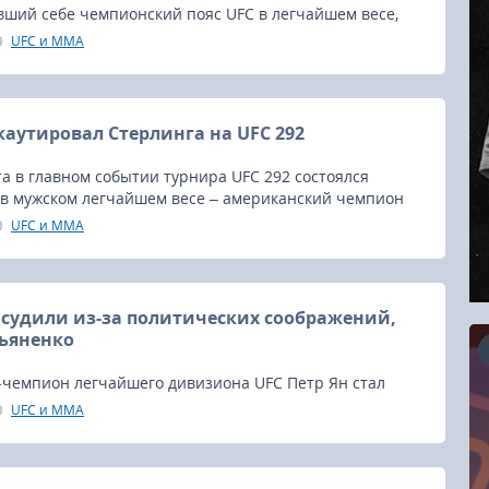
вший себе чемпионский пояс UFC в легчайшем весе,
ующем бою не только сохранить свой титул, но и
UFC и MMA
 одно из поражений, которые он потерпел в
ге мира.
аутировал Стерлинга на UFC 292
та в главном событии турнира UFC 292 состоялся
 в мужском легчайшем весе – американский чемпион
линг пытался защитить пояс от посягательств своего
UFC и MMA
ика Шона О`Мэлли.
асудили из-за политических соображений,
ьяненко
-чемпион легчайшего дивизиона UFC Петр Ян стал
ческих соображений лиги, так как промоушену не
UFC и MMA
16.08.2026
ли титулов из России.
RCC Kyokushin Fight 5