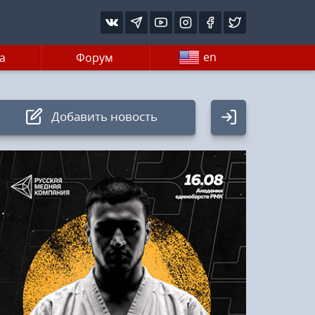
en
а
Форум
Добавить новость
Авторизация
Логин:
Пароль
Войти