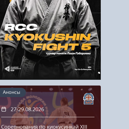
Напомнить пароль
Регистрация
Анонсы
27-29.08.2026
20
Соревнования по киокусинкай XIII
Кубок