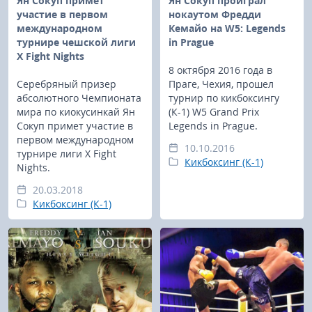
Ян Сокуп примет
Ян Сокуп проиграл
участие в первом
нокаутом Фредди
международном
Кемайо на W5: Legends
турнире чешской лиги
in Prague
X Fight Nights
8 октября 2016 года в
Серебряный призер
Праге, Чехия, прошел
абсолютного Чемпионата
турнир по кикбоксингу
мира по киокусинкай Ян
(К-1) W5 Grand Prix
Сокуп примет участие в
Legends in Prague.
первом международном
10.10.2016
турнире лиги X Fight
Кикбоксинг (К-1)
Nights.
20.03.2018
Кикбоксинг (К-1)