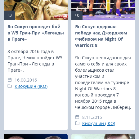
+3
+6
Ян Сокуп проведет бой
Ян Сокуп одержал
в W5 Гран-При «Легенды
победу над Джорджем
в Праге»
Фибихом на Night Of
Warriors 8
8 октября 2016 года в
Праге, Чехия пройдет W5
Ян Сокуп неожиданно для
Гран-При «Легенды в
самого себя и для своих
Праге».
болельщиков стал
участником и
16.08.2016
победителем на турнире
Киокушин (IKO)
Night Of Warriors 8,
который проходил 7
ноября 2015 года в
чешском городе Либерец.
8.11.2015
Киокушин (IKO)