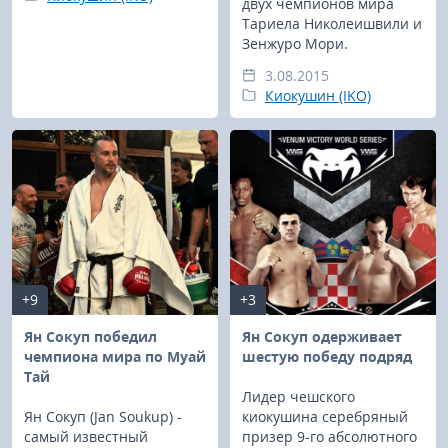
двух чемпионов мира
Тариела Николеишвили и
Зенжуро Мори.
3.08.2015
Киокушин (IKO)
+9
+3
Ян Сокуп победил
Ян Сокуп одерживает
чемпиона мира по Муай
шестую победу подряд
Тай
Лидер чешского
Ян Сокуп (Jan Soukup) -
киокушина серебряный
самый известный
призер 9-го абсолютного