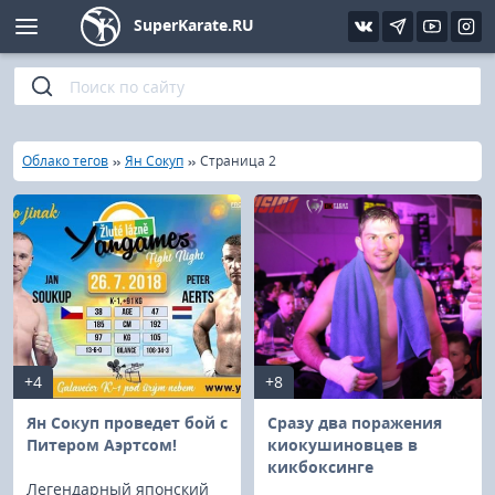
SuperKarate.RU
Киокушинкай
Фото
Интервью
Уроки каратэ
Кёкусин (IFK)
Видео
Статьи
Файлы
»
»
»
Главная
Облако тегов
Ян Сокуп
Страница 2
Шинкиокушинкай
Библиотека
Кекусин-кан
Кикбоксинг и K-1
Бокс
+4
+8
UFC и MMA
Ян Сокуп проведет бой с
Сразу два поражения
Питером Аэртсом!
киокушиновцев в
кикбоксинге
Муай тай
Легендарный японский