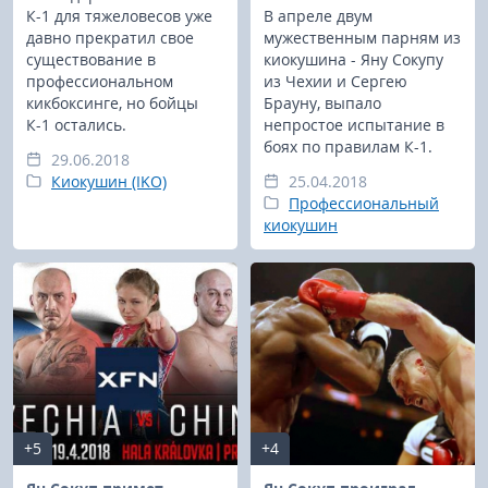
К-1 для тяжеловесов уже
В апреле двум
давно прекратил свое
мужественным парням из
существование в
киокушина - Яну Сокупу
профессиональном
из Чехии и Сергею
кикбоксинге, но бойцы
Брауну, выпало
К-1 остались.
непростое испытание в
боях по правилам К-1.
29.06.2018
Киокушин (IKO)
25.04.2018
Профессиональный
киокушин
+5
+4