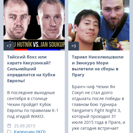
+7
+9
Тайский бокс или
Тариел Николеишвили
каратэ Кекусинкай?
и Зенжуро Мори
Сильнейший
вылетели на сборы в
определится на Кубке
Прагу
Европы!
Бранч-чиф Чехии Ян
В последние выходные
Сокуп не стал долго
сентября в столице
отдыхать после победы в
Чехии пройдет Кубок
главном бою турнира
Европы по правилам К-1
Yangame's Fight Night 3,
под эгидой WAKO.
который проходил 31
июля 2015 года в Праге, и
25.09.2015
уже сегодня встречает
Киокушин (IKO)