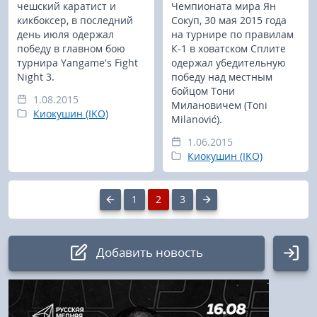
чешский каратист и
Чемпионата мира Ян
кикбоксер, в последний
Сокуп, 30 мая 2015 года
день июля одержал
на турнире по правилам
победу в главном бою
К-1 в ховатском Сплите
турнира Yangame's Fight
одержал убедительную
Night 3.
победу над местным
бойцом Тони
1.08.2015
Милановичем (Toni
Киокушин (IKO)
Milanović).
1.06.2015
Киокушин (IKO)
1
2
3
Добавить новость
Авторизация