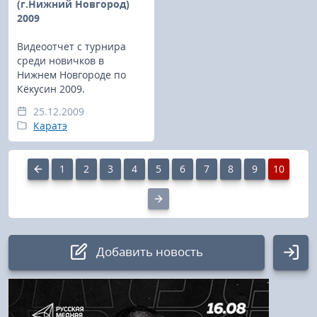
(г.Нижний Новгород)
2009
Видеоотчет с турнира
среди новичков в
Нижнем Новгороде по
Кёкусин 2009.
25.12.2009
Каратэ
1
2
3
4
5
6
7
8
9
10
Добавить новость
Авторизация