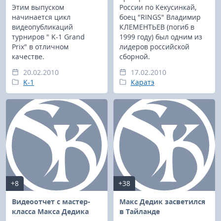
Этим выпуском
России по Кекусинкай,
начинается цикл
боец "RINGS" Владимир
видеопубликаций
КЛЕМЕНТЬЕВ (погиб в
турниров " K-1 Grand
1999 году) был одним из
Prix" в отличном
лидеров российской
качестве.
сборной.
20.02.2010
17.02.2010
K-1
Каратэ
+8
+38
Видеоотчет с мастер-
Макс Дедик засветился
класса Макса Дедика
в Тайланде