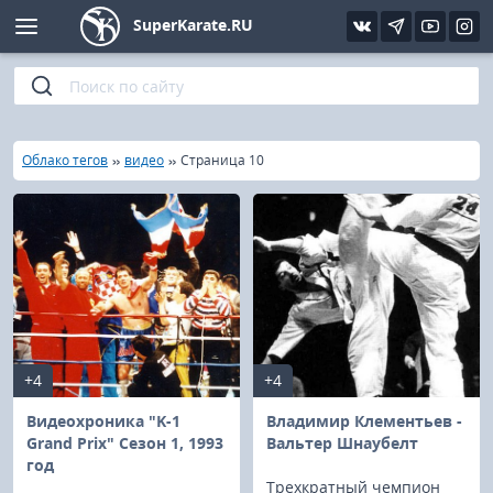
SuperKarate.RU
Киокушинкай
Фото
Интервью
Уроки каратэ
Кёкусин (IFK)
Видео
Статьи
Файлы
»
»
»
Главная
Облако тегов
видео
Страница 10
Шинкиокушинкай
Библиотека
Кекусин-кан
Кикбоксинг и K-1
Бокс
+4
+4
UFC и MMA
Видеохроника "K-1
Владимир Клементьев -
Grand Prix" Сезон 1, 1993
Вальтер Шнаубелт
год
Муай тай
Трехкратный чемпион