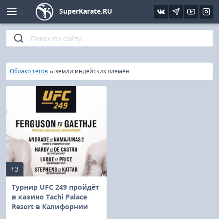
SuperKarate.RU
Киокушинкай
Фото
Интервью
Уроки каратэ
Кёкусин (IFK)
Видео
Статьи
Файлы
»
»
Главная
Облако тегов
земли индёйских племён
Шинкиокушинкай
Библиотека
Кекусин-кан
Кикбоксинг и K-1
Бокс
+3
UFC и MMA
Турнир UFC 249 пройдёт
в казино Tachi Palace
Resort в Калифорнии
Муай тай