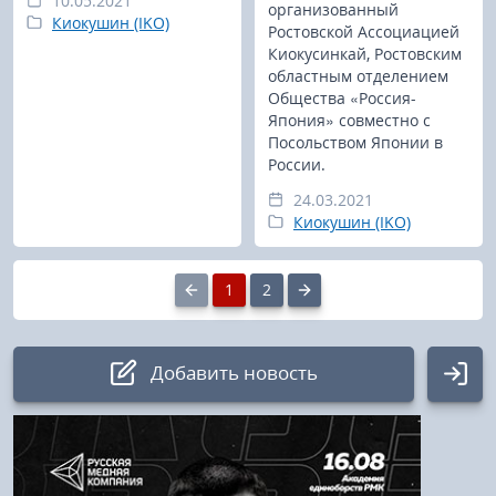
10.05.2021
организованный
Киокушин (IKO)
Ростовской Ассоциацией
Киокусинкай, Ростовским
областным отделением
Общества «Россия-
Япония» совместно с
Посольством Японии в
России.
24.03.2021
Киокушин (IKO)
1
2
Добавить новость
Авторизация
Логин: