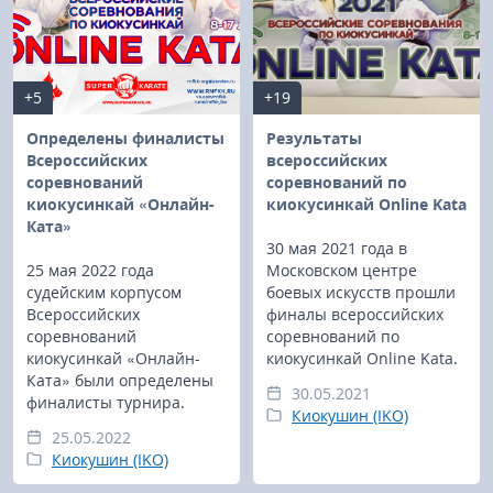
+5
+19
Определены финалисты
Результаты
Всероссийских
всероссийских
соревнований
соревнований по
киокусинкай «Онлайн-
киокусинкай Online Kata
Ката»
30 мая 2021 года в
25 мая 2022 года
Московском центре
судейским корпусом
боевых искусств прошли
Всероссийских
финалы всероссийских
соревнований
соревнований по
киокусинкай «Онлайн-
киокусинкай Online Kata.
Ката» были определены
30.05.2021
финалисты турнира.
Киокушин (IKO)
25.05.2022
Киокушин (IKO)