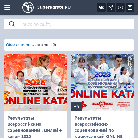
SuperKarate.RU
Киокушинкай
Фото
Интервью
Уроки каратэ
Кёкусин (IFK)
Видео
Статьи
Файлы
»
»
Главная
Облако тегов
ката онлайн
Шинкиокушинкай
Библиотека
Кекусин-кан
Кикбоксинг и K-1
Бокс
+6
UFC и MMA
Результаты
Результаты
Всероссийских
всероссийских
соревнований «Онлайн-
соревнований по
Муай тай
ката» 2025
киокусинкай ONLINE