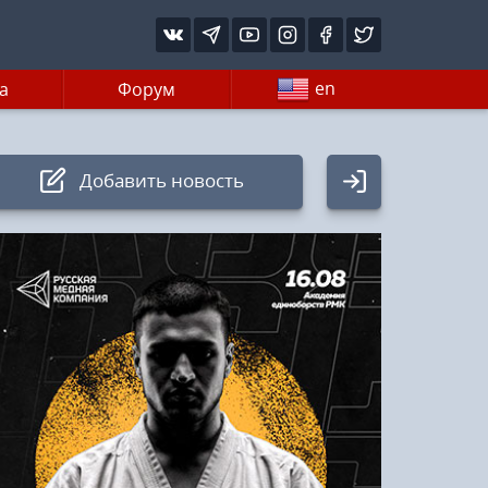
en
а
Форум
Добавить новость
Авторизация
Логин:
Пароль
Войти