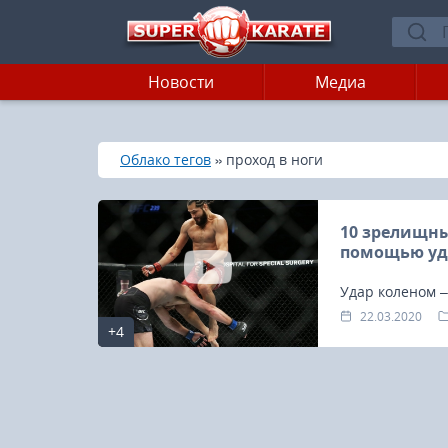
Новости
Медиа
»
»
Главная
Облако тегов
проход в ноги
10 зрелищны
помощью уд
Удар коленом –
22.03.2020
+4