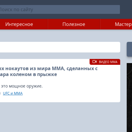
Интересное
Полезное
Мастер
ВИДЕО MMA
х нокаутов из мира MMA, сделанных с
ара коленом в прыжке
 это мощное оружие.
UFC и MMA