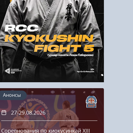
Напомнить пароль
Регистрация
Анонсы
27-29.08.2026
20
Соревнования по киокусинкай XIII
Кубок