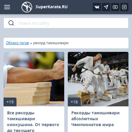
SuperKarate.RU
Киокушинкай
Фото
Интервью
Уроки каратэ
Кёкусин (IFK)
Видео
Статьи
Файлы
»
»
Главная
Облако тегов
рекорд тамэшивари
Шинкиокушинкай
Библиотека
Кекусин-кан
Кикбоксинг и K-1
Бокс
+19
+18
UFC и MMA
Все рекорды
Рекорды тамэшивари
тамэшивари
абсолютных
киокушина. От первого
Чемпионатов мира
Муай тай
до текущего