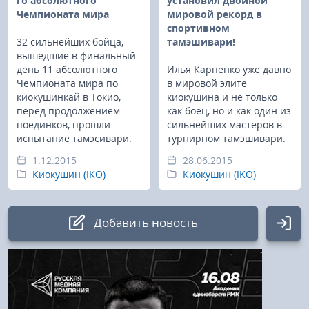
го абсолютного
установил двойной
Чемпионата мира
мировой рекорд в
спортивном
32 сильнейших бойца,
тамэшивари!
вышедшие в финальный
день 11 абсолютного
Илья Карпенко уже давно
Чемпионата мира по
в мировой элите
киокушинкай в Токио,
киокушина и не только
перед продолжением
как боец, но и как один из
поединков, прошли
сильнейших мастеров в
испытание тамэсивари.
турнирном тамэшивари.
1.12.2015
28.06.2015
Киокушин (IKO)
Киокушин (IKO)
Добавить новость
Авторизация
Логин: