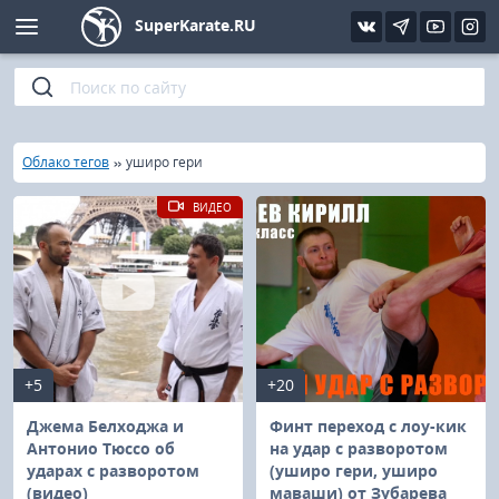
SuperKarate.RU
Киокушинкай
Фото
Интервью
Уроки каратэ
Кёкусин (IFK)
Видео
Статьи
Файлы
»
»
Главная
Облако тегов
уширо гери
Шинкиокушинкай
Библиотека
ВИДЕО
Кекусин-кан
Кикбоксинг и K-1
Бокс
+5
+20
UFC и MMA
Джема Белходжа и
Финт переход с лоу-кик
Антонио Тюссо об
на удар с разворотом
ударах с разворотом
(уширо гери, уширо
Муай тай
(видео)
маваши) от Зубарева