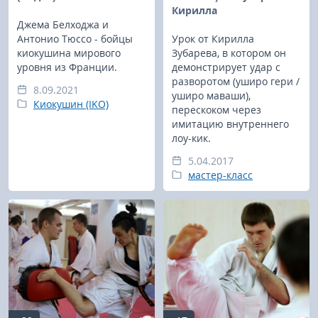
Кирилла
Джема Белходжа и
Антонио Тюссо - бойцы
Урок от Кирилла
киокушина мирового
Зубарева, в котором он
уровня из Франции.
демонстрирует удар с
разворотом (уширо гери /
8.09.2021
уширо маваши),
Киокушин (IKO)
перескоком через
имитацию внутреннего
лоу-кик.
5.04.2017
мастер-класс