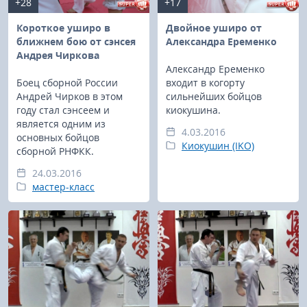
+28
+17
Короткое уширо в
Двойное уширо от
ближнем бою от сэнсея
Александра Еременко
Андрея Чиркова
Александр Еременко
Боец сборной России
входит в когорту
Андрей Чирков в этом
сильнейших бойцов
году стал сэнсеем и
киокушина.
является одним из
4.03.2016
основных бойцов
Киокушин (IKO)
сборной РНФКК.
24.03.2016
мастер-класс