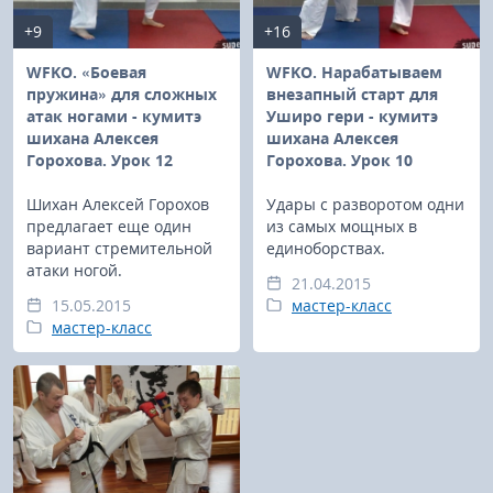
+9
+16
WFKO. «Боевая
WFKO. Нарабатываем
пружина» для сложных
внезапный старт для
атак ногами - кумитэ
Уширо гери - кумитэ
шихана Алексея
шихана Алексея
Горохова. Урок 12
Горохова. Урок 10
Шихан Алексей Горохов
Удары с разворотом одни
предлагает еще один
из самых мощных в
вариант стремительной
единоборствах.
атаки ногой.
21.04.2015
15.05.2015
мастер-класс
мастер-класс