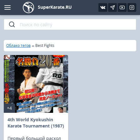
SuperKarate.RU
Киокушинкай
Фото
Интервью
Уроки каратэ
Кёкусин (IFK)
Видео
Статьи
Файлы
»
»
Главная
Облако тегов
Best Fights
Шинкиокушинкай
Библиотека
Кекусин-кан
Кикбоксинг и K-1
Бокс
+4
UFC и MMA
4th World Kyokushin
Karate Tournament (1987)
Муай тай
Первый большой раскол