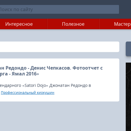
Интересное
Полезное
Мастер
н Редондо - Денис Чепкасов. Фотоотчет с
га - Ямал 2016»
ендарного «Satori Dojo» Джонатан Редондо в
ом поединке на «Кубке Ямбурга - Ямал 2016»
Профессиональный киокушин
российским бойцом Денисом Чепкасовым.