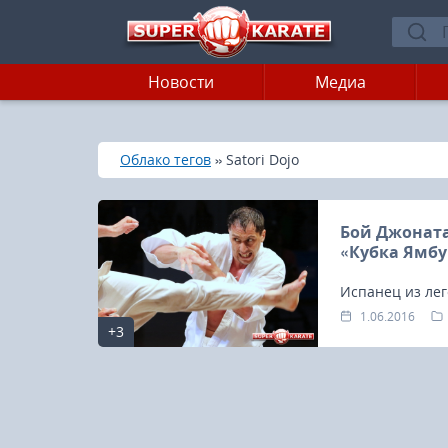
Новости
Медиа
»
»
Главная
Облако тегов
Satori Dojo
Бой Джоната
«Кубка Ямбур
Испанец из лег
профессиональн
1.06.2016
+3
встречался с 