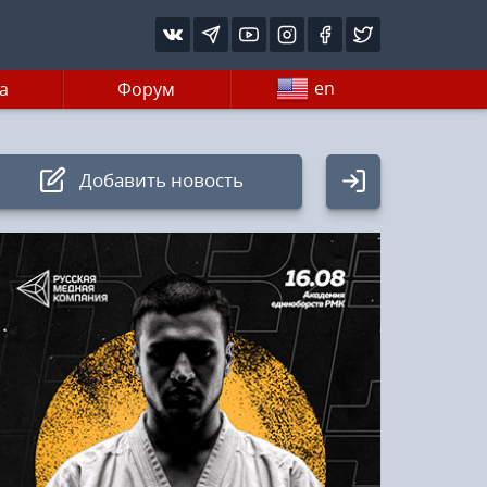
en
а
Форум
Добавить новость
Авторизация
Логин:
Пароль
Войти