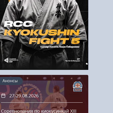
Напомнить пароль
Регистрация
Анонсы
27-29.08.2026
20
Соревнования по киокусинкай XIII
Кубок