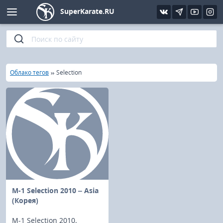
SuperKarate.RU
Киокушинкай
Фото
Интервью
Уроки каратэ
Кёкусин (IFK)
Видео
Статьи
Файлы
»
»
Главная
Облако тегов
Selection
Шинкиокушинкай
Библиотека
Кекусин-кан
Кикбоксинг и K-1
Бокс
UFC и MMA
M-1 Selection 2010 – Asia
(Корея)
Муай тай
M-1 Selection 2010.