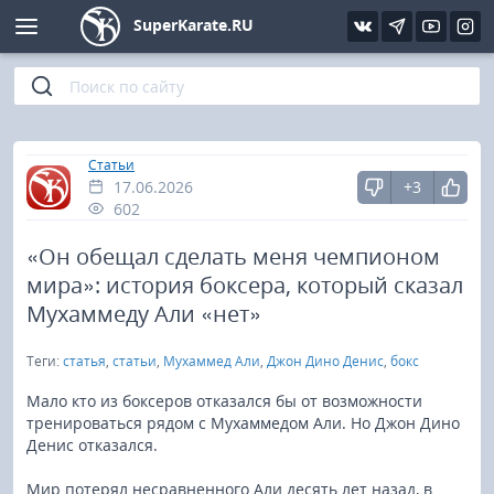
SuperKarate.RU
Киокушинкай
Фото
Интервью
Уроки каратэ
Кёкусин (IFK)
Видео
Статьи
Файлы
»
Главная
Статьи
17.06.2026
+3
Шинкиокушинкай
Библиотека
602
Кекусин-кан
«Он обещал сделать меня чемпионом
мира»: история боксера, который сказал
Кикбоксинг и K-1
Мухаммеду Али «нет»
Теги:
статья
,
статьи
,
Мухаммед Али
,
Джон Дино Денис
,
бокс
Бокс
Мало кто из боксеров отказался бы от возможности
UFC и MMA
тренироваться рядом с Мухаммедом Али. Но Джон Дино
Денис отказался.
Муай тай
Мир потерял несравненного Али десять лет назад, в