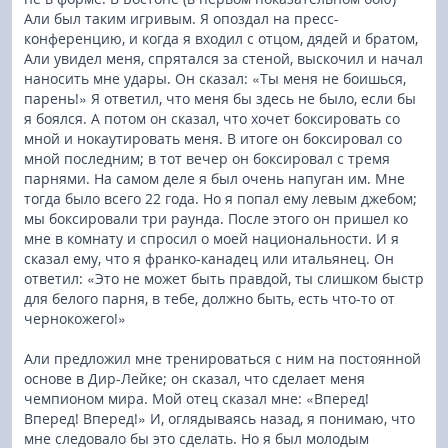
Али был таким игривым. Я опоздал на пресс-
конференцию, и когда я входил с отцом, дядей и братом,
Али увидел меня, спрятался за стеной, выскочил и начал
наносить мне удары. Он сказал: «Ты меня не боишься,
парень!» Я ответил, что меня бы здесь не было, если бы
я боялся. А потом он сказал, что хочет боксировать со
мной и нокаутировать меня. В итоге он боксировал со
мной последним; в тот вечер он боксировал с тремя
парнями. На самом деле я был очень напуган им. Мне
тогда было всего 22 года. Но я попал ему левым джебом;
мы боксировали три раунда. После этого он пришел ко
мне в комнату и спросил о моей национальности. И я
сказал ему, что я франко-канадец или итальянец. Он
ответил: «Это не может быть правдой, ты слишком быстр
для белого парня, в тебе, должно быть, есть что-то от
чернокожего!»
Али предложил мне тренироваться с ним на постоянной
основе в Дир-Лейке; он сказал, что сделает меня
чемпионом мира. Мой отец сказал мне: «Вперед!
Вперед! Вперед!» И, оглядываясь назад, я понимаю, что
мне следовало бы это сделать. Но я был молодым