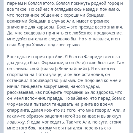
парнем и боялся этого, боялся покинуть родной город и
все такое. Но сейчас я оглядываюсь назад и понимаю,
что постоянное общение с хорошими бойцами,
великими бойцами в случае Али, имеет огромное
значение для карьеры. Бокс – это прежде всего знания.
Да, мне следовало принять его любезное предложение,
мне действительно следовало бы. Но я отказался, и он
взял Ларри Холмса под свое крыло.
Еще одна история про Али. Я был во Флориде всего за
два дня до боя с Форманом, и он (Али) тоже был там. Там
он снимал свой фильм («Величайший»). Я вышел из
спортзала на Пятой улице, и он все остановил, он
остановил производство фильма. Он подошел ко мне и
начал танцевать вокруг меня, нанося удары,
рассказывая, как победить Формана! Было здорово, что
он меня вспомнил, правда. Но забавно, что перед боем с
Форманом я пытался танцевать на ринге во время
спарринга, делая кое-что из того, что мне говорил Али, и
каким-то образом зацепил ногой за канвас и вывихнул
лодыжку. Я едва мог ходить. Так что Али, по сути, стоил
мне этого боя, потому что я пытался перенять его