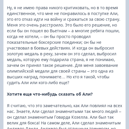
Ну, я не имею права никого критиковать, но в то время
единственное, что мне не понравилось в поступке Али,
это его отказ идти на войну и сражаться за свою страну.
Меня это очень расстроило. Это было его решение, но
если бы он пошел во Вьетнам – а многие ребята пошли,
когда не хотели, – он бы просто проводил
показательные боксерские поединки; он бы не
участвовал в боевых действиях. И когда он выбросил
золотую медаль в реку, зачем он это сделал, выбросил
медаль, которую ему подарила страна, я не понимаю,
зачем он принял такое решение. Для меня завоевание
олимпийской медали для своей страны – это одна из
высших наград, понимаете… Но кто я такой, чтобы
судить Али или кого-либо еще?
Хотите еще что-нибудь сказать об Али?
Я считаю, что это замечательно, как Али повлиял на всех
нас. Знаете, Али сделал знаменитыми так много людей –
он сделал знаменитым Говарда Козелла. Али был так
велик для бокса! На самом деле, Али сделал знаменитым
Анджело Данди. Анджело был отличным тренером, но