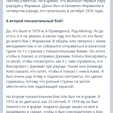
тактику (смеется). Но я думаю, что выиграл первые пару
раундов у Формана. (Дино был остановлен Форманом в
четвертом раунде, это произошло в октябре 1976 года).
А второй показательный бой?
Да, это было в 1979-м, в Провиденсе, Род-Айленд. Но до
этого, и я не уверен, в каком году это было, но это было
до моего боя с Форманом. В общем, Али связался с моим
менеджментом, и он собирался отправиться в азиатское
турне по 12 странам с показательными боями. Он хотел,
чтобы я поехал, и отправил Джимми Эллиса боксировать
со мной, чтобы посмотреть, как я с ним справлюсь, и я
боксировал с Джимми три раунда. Позже они (команда
Али) сказали, что хотят, чтобы я поехал с ним в Азию. Я
был очень рад этому и подписал контракты. Но сделка
сорвалась, потому что разные страны не могли
обеспечить Али надлежащей охраной.
На втором показательном бою Али был не в форме. В
1972-м он двигался, как 25-летний. К 1979-му он был
немного не в форме. Анджело Данди зашел ко мне в
раздевалку и сказал, чтобы я был снисходителен к Али,