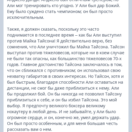
Али мог тренировать кто угодно. У Али был дар Божий.
Ему было суждено стать чемпионом; он был просто
исключительным.
Также, я должен сказать, поскольку это часто
поднимается в последнее время – как бы Али выступил
против Майка Тайсона! Я действительно верю, без
сомнения, что Али уничтожил бы Майка Тайсона. Тайсон
выступал против тяжеловесов, которые ни в коем случае
не были так опасны, как большинство тяжеловесов 70-х
годов. Главное достоинство Тайсона заключалось в том,
что он сближался с противником; он использовал свою
нехватку габаритов в своих интересах. Но Тайсон, хотя и
был быстрым, благодаря способности Али оставаться на
дистанции, не смог бы даже приблизиться к нему. Али
бы продолжил бой. Он бы никогда не позволил Тайсону
приблизиться к себе, и он бы избил Тайсона. Это мой
выбор. Я предпочту великого боксера великому
нокаутеру в любой день. И не забывайте, у Али было
огромное сердце, и он, конечно же, умел держать удар.
Он был просто особенным, и для меня большая честь
рассказать вам о нем.