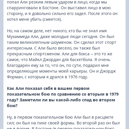
попал Али резким левым ударом в лицо, когда мы
спарринговали в Бостоне. Он выставил лицо в мою
сторону, и я довольно сильно его задел. После этого он
хотел меня убить (смеется).
Но, на самом деле, нет никого, кто бы не знал имя
Мухаммеда Али, даже молодые люди сегодня. Он был
таким великолепным шоуменом. Он сделал этот спорт
интересным. С Али было весело, он также был
прекрасным спортсменом. Али для бокса – это то же
самое, что Майкл Джордан для баскетбола. Я очень
благодарен ему за то, что он, по сути, подарил мне
определяющие моменты моей карьеры. Он и Джордж
Форман, с которым я дрался в 1976 году.
Как Али показал себя в вашем первом
показательном бою по сравнению со вторым в 1979
году? Заметили ли вы какой-либо спад во втором
бою?
Ну, в первом показательном бою Али был в расцвете
сил; он был на пике своей формы. Во второй раз он был
не в форме. В Бостоне (в первом показательном бою)