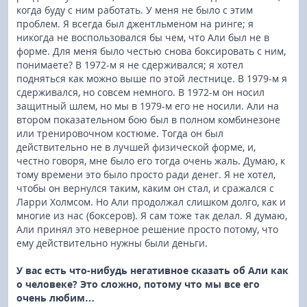
когда буду с ним работать. У меня не было с этим
проблем. Я всегда был джентльменом на ринге; я
никогда не воспользовался бы чем, что Али был не в
форме. Для меня было честью снова боксировать с ним,
понимаете? В 1972-м я не сдерживался; я хотел
подняться как можно выше по этой лестнице. В 1979-м я
сдерживался, но совсем немного. В 1972-м он носил
защитный шлем, но мы в 1979-м его не носили. Али на
втором показательном бою был в полном комбинезоне
или тренировочном костюме. Тогда он был
действительно не в лучшей физической форме, и,
честно говоря, мне было его тогда очень жаль. Думаю, к
тому времени это было просто ради денег. Я не хотел,
чтобы он вернулся таким, каким он стал, и сражался с
Ларри Холмсом. Но Али продолжал слишком долго, как и
многие из нас (боксеров). Я сам тоже так делал. Я думаю,
Али принял это неверное решение просто потому, что
ему действительно нужны были деньги.
У вас есть что-нибудь негативное сказать об Али как
о человеке? Это сложно, потому что мы все его
очень любим…