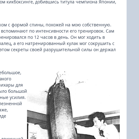
ом кикбоксинге, добившись титула чемпиона Японии,
ом с формой спины, похожей на мою собственную.
ор вспоминают по интенсивности его тренировок. Сам
енировался по 12 часов в день. Он мог ходить в
палец, а его натренированный кулак мог сокрушить с
 этом секреты своей разрушительной силы он держал
небольшое,
акого
зихары для
было большой
ные усилия.
олезненной
аже,
иде
й движущей