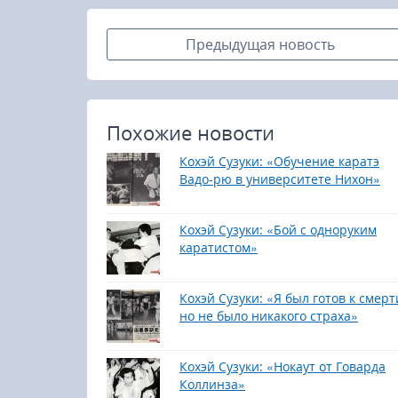
Предыдущая новость
Похожие новости
Кохэй Сузуки: «Обучение каратэ
Вадо-рю в университете Нихон»
Кохэй Сузуки: «Бой с одноруким
каратистом»
Кохэй Сузуки: «Я был готов к смерт
но не было никакого страха»
Кохэй Сузуки: «Нокаут от Говарда
Коллинза»