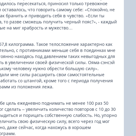
одилось пересекаться, приносил только тревожное
 оставалось, что говорить самому себе: «Спокойно, не
как бранить и приводить себя в чувство. «Если ты
, то разве сможешь получить черный пояс?», - каждый
ные на миг храбрость и мужество…
 57,8 килограмма. Такое телосложение характерно как
тельно, с противниками меньше себя в поединках мне
тоянно находясь под давлением таких невыгодных для
сть в увеличении своей физической силы. Ояма-сэнсэй
ькому человеку нужно обрести большую силу».
 дали мне силы расширить свои самостоятельные
работать со штангой, кроме того с периода получения
рамм из положения лежа.
ебе цель ежедневно поднимать не менее 100 раз 50
ог сделать – увеличить количество повторов с 10 до 30
стыдиться и порицать собственную слабость. Но, упорно
еличить свою физическую силу, всего через год мог
но, даже сейчас, когда нахожусь в хорошем
лограмм.