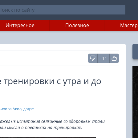
Интересное
Полезное
Мастер
+11
 тренировки с утра и до
зихира Акио
,
додзе
тяжелые испытания связанные со здоровьем стали
ли мысли о поединках на тренировках.