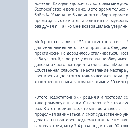
исчезли. Каждый здоровяк, с которым мне дов
беспокойство и волнение. В это время только и
бойся!». У меня не было иного выбора, кроме 
прямо здесь окончательно лишишься мужества
раз думал я. Так ко мне возвращалась утерян
Мой рост составляет 155 сантиметров, а вес –
для меня нынешнего, так и прошлого. Следова
практически не доводилось сталкиваться. Пос
себя условий, я остро чувствовал необходимо
довольно часто повторял такие слова: «Мален
Собственная слабость и наставление мастера
тренировки. До этого я только всерьез начал 
коричневого пояса занимался жимом 50 килог
«Этого недостаточно», - решил я и поставил с
килограммовую штангу. С начала всё, что я см
раз. В этот период всё, что мне оставалось – 
продолжая заниматься, я смог существенно ув
делать 100 повторов подъема штанги. Что важ
самочувствии, могу 3-4 раза поднять до 90 ки