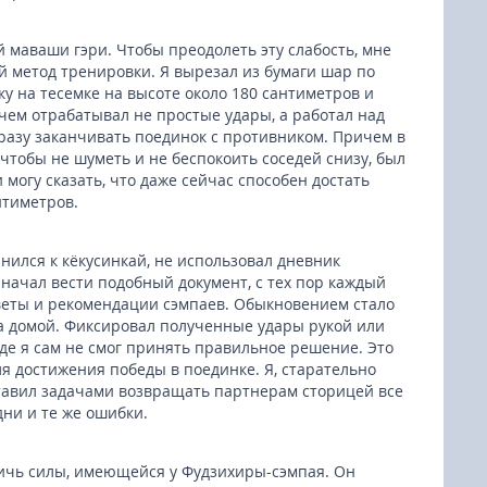
й маваши гэри. Чтобы преодолеть эту слабость, мне
 метод тренировки. Я вырезал из бумаги шар по
ку на тесемке на высоте около 180 сантиметров и
чем отрабатывал не простые удары, а работал над
разу заканчивать поединок с противником. Причем в
, чтобы не шуметь и не беспокоить соседей снизу, был
могу сказать, что даже сейчас способен достать
нтиметров.
инился к кёкусинкай, не использовал дневник
 начал вести подобный документ, с тех пор каждый
оветы и рекомендации сэмпаев. Обыкновением стало
да домой. Фиксировал полученные удары рукой или
где я сам не смог принять правильное решение. Это
ля достижения победы в поединке. Я, старательно
тавил задачами возвращать партнерам сторицей все
ни и те же ошибки.
ичь силы, имеющейся у Фудзихиры-сэмпая. Он