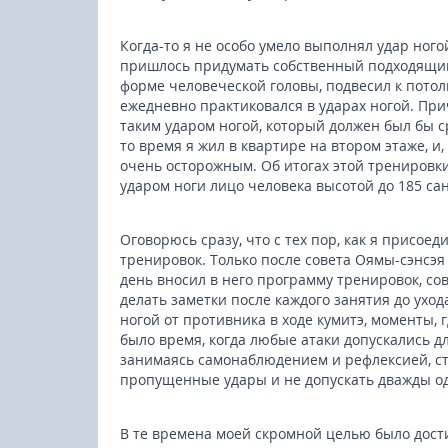
Когда-то я не особо умело выполнял удар ного
пришлось придумать собственный подходящий
форме человеческой головы, подвесил к потол
ежедневно практиковался в ударах ногой. При
таким ударом ногой, который должен был бы с
то время я жил в квартире на втором этаже, и
очень осторожным. Об итогах этой тренировки 
ударом ноги лицо человека высотой до 185 са
Оговорюсь сразу, что с тех пор, как я присоед
тренировок. Только после совета Оямы-сэнсэя
день вносил в него программу тренировок, с
делать заметки после каждого занятия до ухо
ногой от противника в ходе кумитэ, моменты, 
было время, когда любые атаки допускались д
занимаясь самонаблюдением и рефлексией, с
пропущенные удары и не допускать дважды од
В те времена моей скромной целью было дост