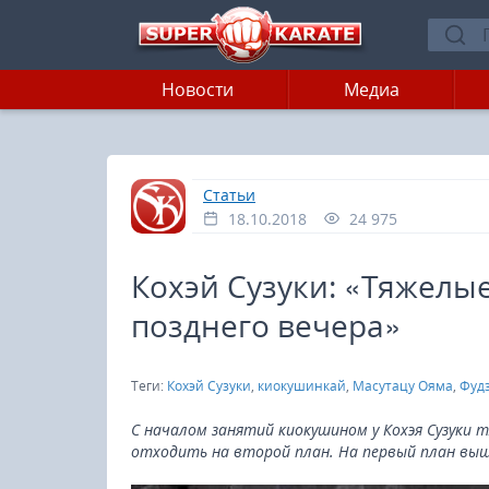
Новости
Медиа
»
Главная
Статьи
18.10.2018
24 975
Кохэй Сузуки: «Тяжелые
позднего вечера»
Теги:
Кохэй Сузуки
,
киокушинкай
,
Масутацу Ояма
,
Фуд
С началом занятий киокушином у Кохэя Сузуки 
отходить на второй план. На первый план выш