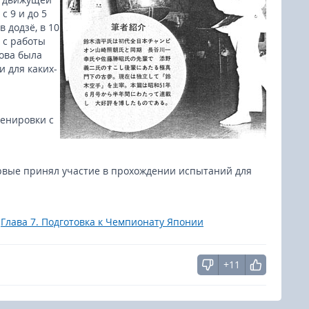
с 9 и до 5
 додзё, в 10
 с работы
ова была
и для каких-
ренировки с
ервые принял участие в прохождении испытаний для
|
Глава 7. Подготовка к Чемпионату Японии
+11