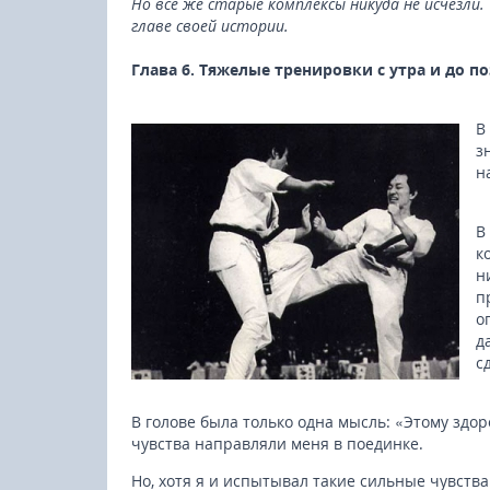
Но все же старые комплексы никуда не исчезли
главе своей истории.
Глава 6. Тяжелые тренировки с утра и до п
В
з
н
В
к
н
п
о
д
с
В голове была только одна мысль: «Этому здор
чувства направляли меня в поединке.
Но, хотя я и испытывал такие сильные чувства