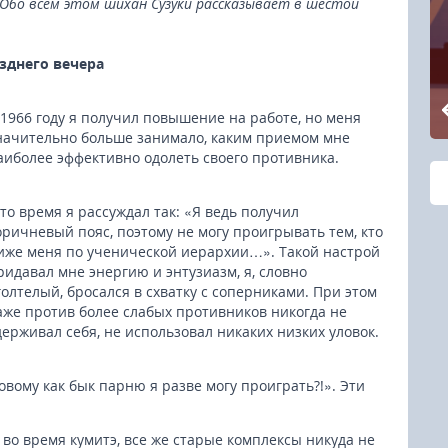
. Обо всем этом шихан Сузуки рассказывает в шестой
озднего вечера
 1966 году я получил повышение на работе, но меня
начительно больше занимало, каким приемом мне
аиболее эффективно одолеть своего противника.
 то время я рассуждал так: «Я ведь получил
оричневый пояс, поэтому не могу проигрывать тем, кто
иже меня по ученической иерархии…». Такой настрой
ридавал мне энергию и энтузиазм, я, словно
голтелый, бросался в схватку с соперниками. При этом
аже против более слабых противников никогда не
держивал себя, не использовал никаких низких уловок.
овому как бык парню я разве могу проиграть?!». Эти
 во время кумитэ, все же старые комплексы никуда не