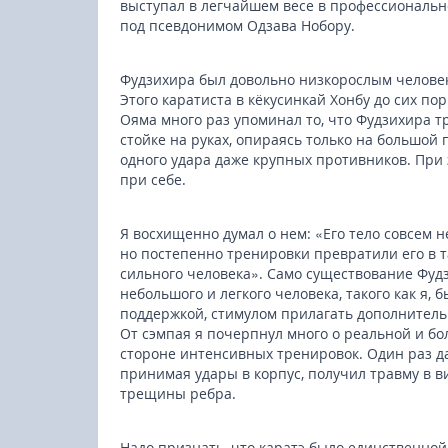
выступал в легчайшем весе в профессиональн
под псевдонимом Одзава Нобору.
Фудзихира был довольно низкорослым человек
Этого каратиста в кёкусинкай Хонбу до сих п
Ояма много раз упоминал то, что Фудзихира тр
стойке на руках, опираясь только на большой 
одного удара даже крупных противников. При
при себе.
Я восхищенно думал о нем: «Его тело совсем 
но постепенно тренировки превратили его в т
сильного человека». Само существование Фуд
небольшого и легкого человека, такого как я, 
поддержкой, стимулом прилагать дополнитель
От сэмпая я почерпнул много о реальной и б
стороне интенсивных тренировок. Один раз д
принимая удары в корпус, получил травму в в
трещины ребра.
Надо признать, что каратэ было единственно