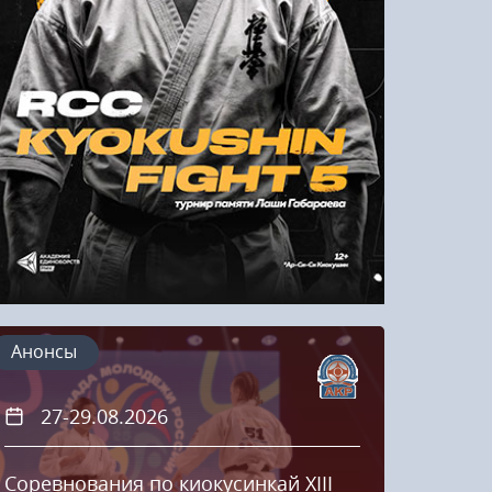
Напомнить пароль
Регистрация
Анонсы
27-29.08.2026
20
Соревнования по киокусинкай XIII
Кубок