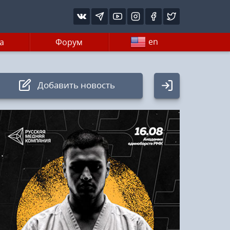
en
а
Форум
Добавить новость
Авторизация
Логин:
Пароль
Войти