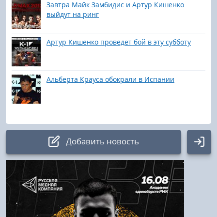
Завтра Майк Замбидис и Артур Кишенко
выйдут на ринг
Артур Кишенко проведет бой в эту субботу
Альберта Крауса обокрали в Испании
Добавить новость
Авторизация
Логин: