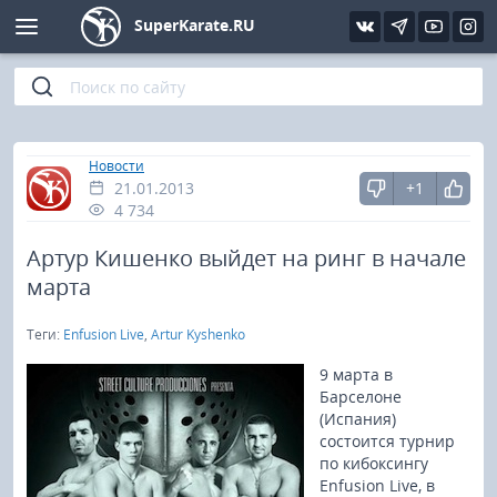
SuperKarate.RU
Киокушинкай
Фото
Интервью
Уроки каратэ
Кёкусин (IFK)
Видео
Статьи
Файлы
»
Главная
Новости
21.01.2013
+1
Шинкиокушинкай
Библиотека
4 734
Кекусин-кан
Артур Кишенко выйдет на ринг в начале
марта
Кикбоксинг и K-1
Теги:
Enfusion Live
,
Artur Kyshenko
Бокс
9 марта в
Барселоне
(Испания)
UFC и MMA
состоится турнир
по кибоксингу
Муай тай
Enfusion Live, в