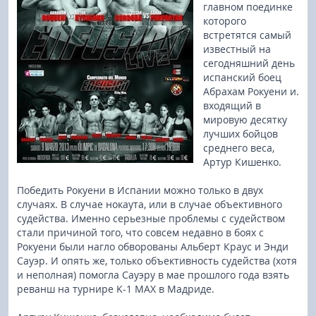
главном поединке
которого
встретятся самый
известный на
сегодняшний день
испанский боец
Абрахам Рокуени и.
входящий в
мировую десятку
лучших бойцов
среднего веса,
Артур Кишенко.
Победить Рокуени в Испании можно только в двух
случаях. В случае нокаута, или в случае объективного
судейства. Именно серьезные проблемы с судейством
стали причиной того, что совсем недавно в боях с
Рокуени были нагло обворованы Альберт Краус и Энди
Сауэр. И опять же, только объективность судейства (хотя
и неполная) помогла Сауэру в мае прошлого года взять
реванш на турнире K-1 MAX в Мадриде.