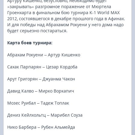
Артуру Кишенко, безусловно, необходимо будет
«закрывать» разгромное поражение от Мюртела
Гроенхарта в финальном бою турнира K-1 World MAX
2012, соcтоявшегося в декабре прошлого года в Афинах.
И для победы над Абрахамом Рокуени у него дома надо
будет серьезно постараться.
Карта боев турнира:
Абрахам Рокуени – Артур Кишенко
Сахак Парпарян – Цезар Кордоба
Арут Григорян – Джуанма Чакон
Давид Калво – Мирко Воркапич
Мозес Руибал – Тадеж Топлак
Дениз Кейлхольтц – Марибел Соуза
Нико Барбера – Рубен Альмейда