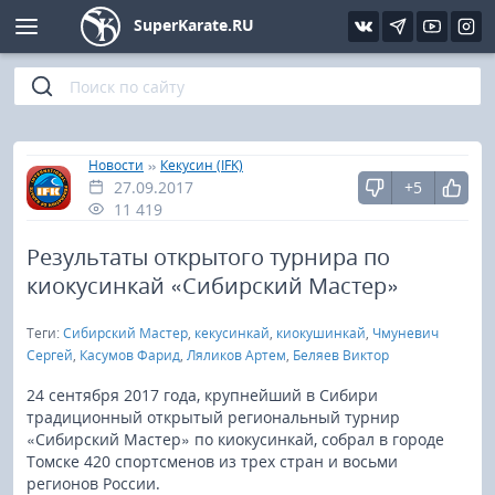
SuperKarate.RU
Киокушинкай
Фото
Интервью
Уроки каратэ
Кёкусин (IFK)
Видео
Статьи
Файлы
»
»
Главная
Новости
Кекусин (IFK)
27.09.2017
+5
Шинкиокушинкай
Библиотека
11 419
Кекусин-кан
Результаты открытого турнира по
киокусинкай «Сибирский Мастер»
Кикбоксинг и K-1
Теги:
Сибирский Мастер
,
кекусинкай
,
киокушинкай
,
Чмуневич
Сергей
,
Касумов Фарид
,
Ляликов Артем
,
Беляев Виктор
Бокс
24 сентября 2017 года, крупнейший в Сибири
традиционный открытый региональный турнир
UFC и MMA
«Сибирский Мастер» по киокусинкай, собрал в городе
Томске 420 спортсменов из трех стран и восьми
Муай тай
регионов России.