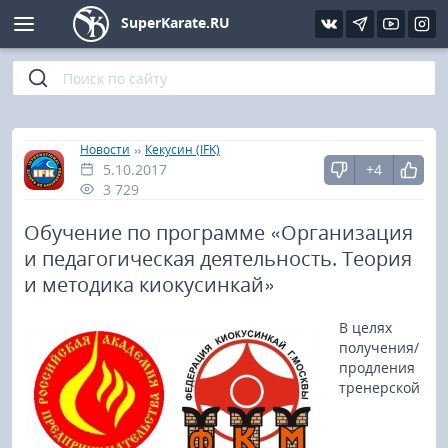
SuperKarate.RU
Киокушинкай
Фото
Интервью
Уроки каратэ
Кёкусин (IFK)
Видео
Статьи
Файлы
»
»
Главная
Новости
Кекусин (IFK)
5.10.2017
+4
Шинкиокушинкай
Библиотека
3 729
Кекусин-кан
Обучение по программе «Организация
и педагогическая деятельность. Теория
Кикбоксинг и K-1
и методика киокусинкай»
В целях
Бокс
получения/
продления
UFC и MMA
тренерской
Муай тай