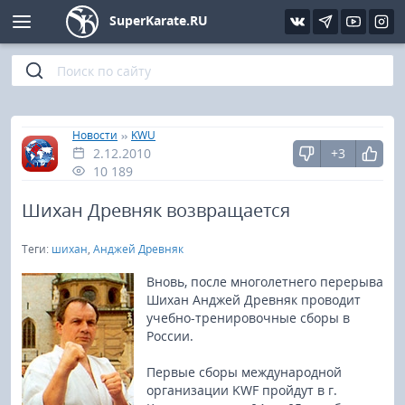
SuperKarate.RU
Киокушинкай
Фото
Интервью
Уроки каратэ
Кёкусин (IFK)
Видео
Статьи
Файлы
»
»
Главная
Новости
KWU
2.12.2010
+3
Шинкиокушинкай
Библиотека
10 189
Кекусин-кан
Шихан Древняк возвращается
Теги:
шихан
,
Анджей Древняк
Кикбоксинг и K-1
Вновь, после многолетнего перерыва
Бокс
Шихан Анджей Древняк проводит
учебно-тренировочные сборы в
России.
UFC и MMA
Первые сборы международной
Муай тай
организации KWF пройдут в г.