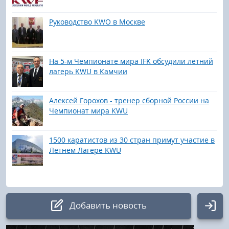
Руководство KWO в Москве
На 5-м Чемпионате мира IFK обсудили летний
лагерь KWU в Камчии
Алексей Горохов - тренер сборной России на
Чемпионат мира KWU
1500 каратистов из 30 стран примут участие в
Летнем Лагере KWU
Добавить новость