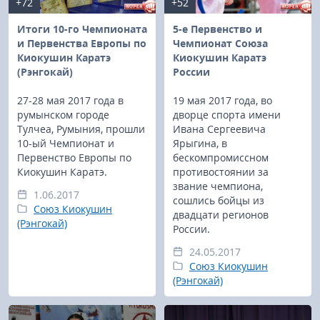
+72
+52
Итоги 10-го Чемпионата
5-е Первенство и
и Первенства Европы по
Чемпионат Союза
Киокушин Каратэ
Киокушин Каратэ
(Рэнгокай)
России
27-28 мая 2017 года в
19 мая 2017 года, во
румынском городе
дворце спорта имени
Тулчеа, Румыния, прошли
Ивана Сергеевича
10-ый Чемпионат и
Ярыгина, в
Первенство Европы по
бескомпромиссном
Киокушин Каратэ.
противостоянии за
звание чемпиона,
1.06.2017
сошлись бойцы из
Союз Киокушин
двадцати регионов
(Рэнгокай)
России.
24.05.2017
Союз Киокушин
(Рэнгокай)