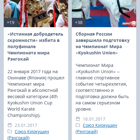
+19
+38
«Истинная добродетель
Сборная России
скромности» избита в
завершила подготовку
полуфинале
на Чемпионат Мира
Чемпионата мира
«Kyokushin Union»
Рэнгокай
Чемпионат Мира
22 января 2017 года на
«Kyokushin Union» –
Окинаве (Япония) прошел
главное спортивное
Чемпионат мира
событие четырехлетия,
Рэнгокай в абсолютной
соответственно и
весовой категории (4th
подготовка должна быть
Kyokushin Union Cup
на самом серьезном
World Karate
уровне.
Championship).
16.01.2017
23.01.2017
Союз Киокушин
Союз Киокушин
(Рэнгокай)
(Рэнгокай)