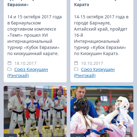
Евразии»
Каратэ
14 и 15 октября 2017 года
14-15 октября 2017 года в
в барнаульском
городе Барнауле,
спортивном комплексе
Алтайский край, пройдет
«Темп» прошел XVI
16-й
интернациональный
Интернациональный
турнир «Кубок Евразии»
турнир «Кубок Евразии»
по киокушинкай карате.
по Киокушин Каратэ.
18.10.2017
10.10.2017
Союз Киокушин
Союз Киокушин
(Рэнгокай)
(Рэнгокай)