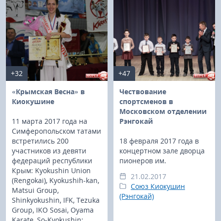
+32
+47
«Крымская Весна» в
Чествование
Киокушине
спортсменов в
Московском отделении
11 марта 2017 года на
Рэнгокай
Симферопольском татами
встретились 200
18 февраля 2017 года в
участников из девяти
концертном зале дворца
федераций республики
пионеров им.
Крым: Kyokushin Union
21.02.2017
(Rengokai), Kyokushih-kan,
Союз Киокушин
Matsui Group,
(Рэнгокай)
Shinkyokushin, IFK, Tezuka
Group, IKO Sosai, Oyama
Karate, So-Kyokushin;