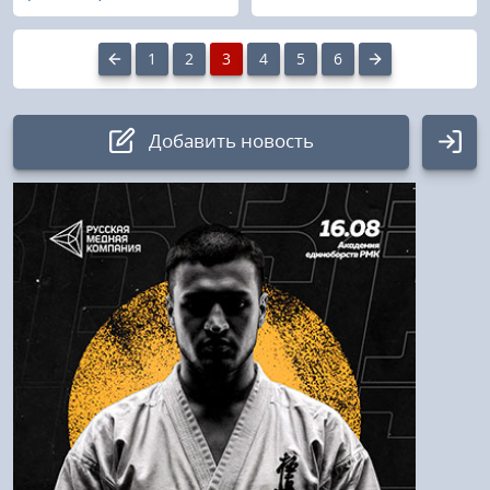
1
2
3
4
5
6
Добавить новость
Авторизация
Логин:
Пароль
Войти
Напомнить пароль