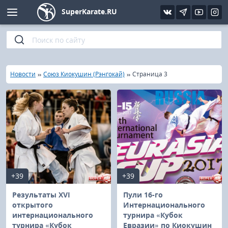
SuperKarate.RU
Киокушинкай
Фото
Интервью
Уроки каратэ
Кёкусин (IFK)
Видео
Статьи
Файлы
»
»
»
Главная
Новости
Союз Киокушин (Рэнгокай)
Страница 3
Шинкиокушинкай
Библиотека
Кекусин-кан
Кикбоксинг и K-1
Бокс
+39
+39
UFC и MMA
Результаты XVI
Пули 16-го
открытого
Интернационального
интернационального
турнира «Кубок
Муай тай
турнира «Кубок
Евразии» по Киокушин