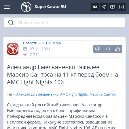
SuperKarate.RU
Киокушинкай
Фото
Интервью
Уроки каратэ
Кёкусин (IFK)
Видео
Статьи
Файлы
»
»
Главная
Новости
UFC и MMA
27.11.2021
+3
Шинкиокушинкай
Библиотека
2 711
Кекусин-кан
Александр Емельяненко тяжелее
Марсио Сантоса на 11 кг перед боем на
Кикбоксинг и K-1
AMC Fight Nights 106
Теги:
Александр Емельяненко
,
AMC Fight Nights
,
Марсио Сантос
Бокс
Скандальный российский тяжеловес Александр
UFC и MMA
Емельяненко подошел к бою с профильным
полусредневесом бразильцем Марсио Сантосом в
неплохой форме. Накануне состоялось взвешивание
Муай тай
участников турнира AMC Fight Nights 106, АЕ на весах