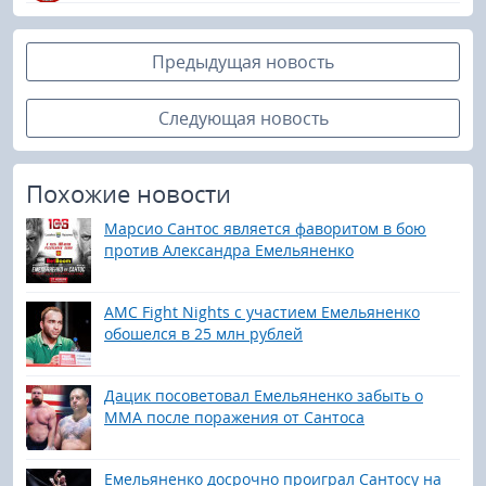
Предыдущая новость
Следующая новость
Похожие новости
Марсио Сантос является фаворитом в бою
против Александра Емельяненко
AMC Fight Nights с участием Емельяненко
обошелся в 25 млн рублей
Дацик посоветовал Емельяненко забыть о
ММА после поражения от Сантоса
Емельяненко досрочно проиграл Сантосу на