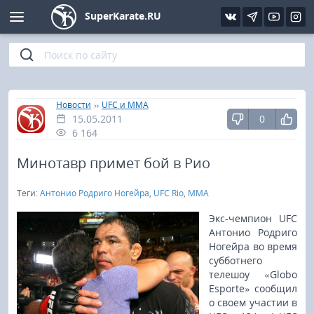
SuperKarate.RU
Киокушинкай
Фото
Интервью
Уроки каратэ
Кёкусин (IFK)
Видео
Статьи
Файлы
»
»
Главная
Новости
UFC и MMA
15.05.2011
0
Шинкиокушинкай
Библиотека
6 164
Кекусин-кан
Минотавр примет бой в Рио
Теги:
Антонио Родриго Ногейра
,
UFC Rio
,
MMA
Кикбоксинг и K-1
Экс-чемпион UFC
Бокс
Антонио Родриго
Ногейра во время
субботнего
UFC и MMA
телешоу «Globo
Esporte» сообщил
Муай тай
о своем участии в