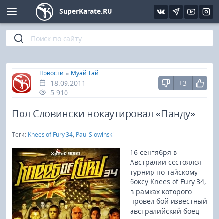
SuperKarate.RU
Киокушинкай
Фото
Интервью
Уроки каратэ
Кёкусин (IFK)
Видео
Статьи
Файлы
»
»
Главная
Новости
Муай Тай
18.09.2011
+3
Шинкиокушинкай
Библиотека
5 910
Кекусин-кан
Пол Словински нокаутировал «Панду»
Теги:
Knees of Fury 34
,
Paul Slowinski
Кикбоксинг и K-1
16 сентября в
Бокс
Австралии состоялся
турнир по тайскому
боксу Knees of Fury 34,
UFC и MMA
в рамках которого
провел бой известный
Муай тай
австралийский боец