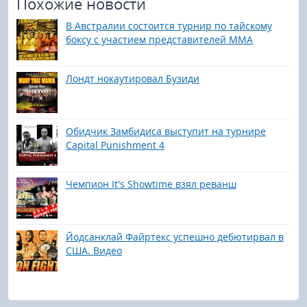
Похожие новости
В Австралии состоится турнир по тайскому
боксу с участием представителей ММА
Лондт нокаутировал Бузиди
Обидчик Замбидиса выступит на турнире
Capital Punishment 4
Чемпион It's Showtime взял реванш
Йодсанклай Файртекс успешно дебютирвал в
США. Видео