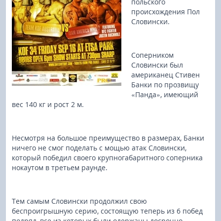
польского
происхождения Пол
Словински.
Соперником
Словински был
американец Стивен
Банки по прозвищу
«Панда», имеющий
вес 140 кг и рост 2 м.
Несмотря на большое преимущество в размерах, Банки
ничего не смог поделать с мощью атак Словински,
который победил своего крупногабаритного соперника
нокаутом в третьем раунде.
Тем самым Словински продолжил свою
беспроигрышную серию, состоящую теперь из 6 побед
подряд, все из которых были одержаны досрочно.