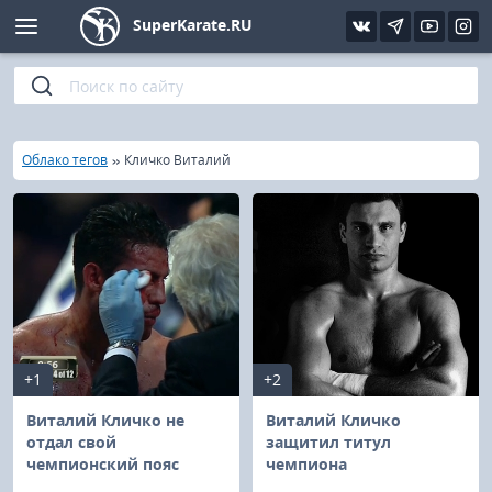
SuperKarate.RU
Киокушинкай
Фото
Интервью
Уроки каратэ
Кёкусин (IFK)
Видео
Статьи
Файлы
»
»
Главная
Облако тегов
Кличко Виталий
Шинкиокушинкай
Библиотека
Кекусин-кан
Кикбоксинг и K-1
Бокс
+1
+2
UFC и MMA
Виталий Кличко не
Виталий Кличко
отдал свой
защитил титул
чемпионский пояс
чемпиона
Муай тай