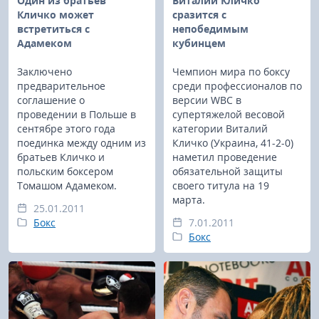
Один из братьев
Виталий Кличко
Кличко может
сразится с
встретиться с
непобедимым
Адамеком
кубинцем
Заключено
Чемпион мира по боксу
предварительное
среди профессионалов по
соглашение о
версии WBC в
проведении в Польше в
супертяжелой весовой
сентябре этого года
категории Виталий
поединка между одним из
Кличко (Украина, 41-2-0)
братьев Кличко и
наметил проведение
польским боксером
обязательной защиты
Томашом Адамеком.
своего титула на 19
марта.
25.01.2011
Бокс
7.01.2011
Бокс