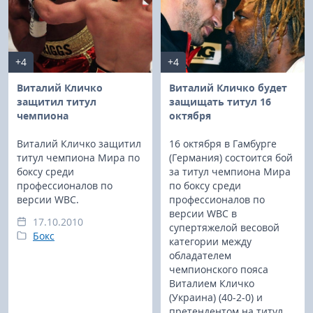
+4
+4
Виталий Кличко
Виталий Кличко будет
защитил титул
защищать титул 16
чемпиона
октября
Виталий Кличко защитил
16 октября в Гамбурге
титул чемпиона Мира по
(Германия) состоится бой
боксу среди
за титул чемпиона Мира
профессионалов по
по боксу среди
версии WBC.
профессионалов по
версии WBC в
17.10.2010
супертяжелой весовой
Бокс
категории между
обладателем
чемпионского пояса
Виталием Кличко
(Украина) (40-2-0) и
претендентом на титул,