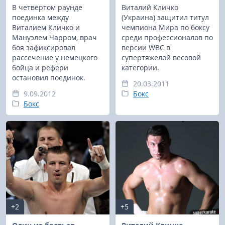
В четвертом раунде
Виталий Кличко
поединка между
(Украина) защитил титул
Виталием Кличко и
чемпиона Мира по боксу
Мануэлем Чарром, врач
среди профессионалов по
боя зафиксировал
версии WBC в
рассечение у немецкого
супертяжелой весовой
бойца и рефери
категории.
остановил поединок.
20.03.2011
9.09.2012
Бокс
Бокс
+2
+5